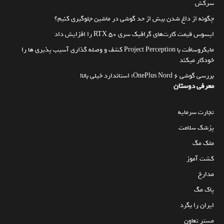
سرکش
چگونه از داغ شدن بیش از حد گوشی در ماشین جلوگیری کنیم؟
ایسوس قیمت کارت‌های گرافیک سری RTX 50 را افزایش داد
مایکروسافت با Project Perception کشف و وصله گذاری آسیب پذیری ها را
خودکار میکند
بررسی گوشی OnePlus Nord 6؛ استاندارد خیلی بالا!
معرفی دوستان
تجارت سرمایه
پزشک سلامت
ملک مگ
کشت آموز
مدارخ
پاک مگ
ایران را بگرد
مستر تعاون