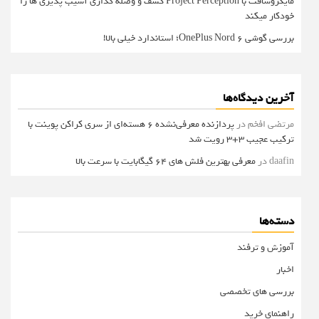
مایکروسافت با Project Perception کشف و وصله گذاری آسیب پذیری ها را
خودکار میکند
بررسی گوشی OnePlus Nord 6؛ استاندارد خیلی بالا!
آخرین دیدگاه‌ها
مرتضی افخم
در
پردازنده معرفی‌نشده 6 هسته‌ای از سری کراکن پوینت با
ترکیب عجیب 3+3 رویت شد
daafin
در
معرفی بهترین فلش های 64 گیگابایت با سرعت بالا
دسته‌ها
آموزش و ترفند
اخبار
بررسی های تخصصی
راهنمای خرید