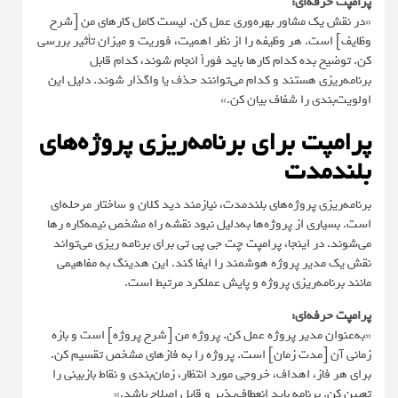
پرامپت حرفه‌ای:
«در نقش یک مشاور بهره‌وری عمل کن. لیست کامل کارهای من [شرح
وظایف] است. هر وظیفه را از نظر اهمیت، فوریت و میزان تأثیر بررسی
کن. توضیح بده کدام کارها باید فوراً انجام شوند، کدام قابل
برنامه‌ریزی هستند و کدام می‌توانند حذف یا واگذار شوند. دلیل این
اولویت‌بندی را شفاف بیان کن.»
پرامپت برای برنامه‌ریزی پروژه‌های
بلندمدت
برنامه‌ریزی پروژه‌های بلندمدت، نیازمند دید کلان و ساختار مرحله‌ای
است. بسیاری از پروژه‌ها به‌دلیل نبود نقشه راه مشخص نیمه‌کاره رها
می‌شوند. در اینجا، پرامپت چت جی پی تی برای برنامه ریزی می‌تواند
نقش یک مدیر پروژه هوشمند را ایفا کند. این هدینگ به مفاهیمی
مانند برنامه‌ریزی پروژه و پایش عملکرد مرتبط است.
پرامپت حرفه‌ای:
«به‌عنوان مدیر پروژه عمل کن. پروژه من [شرح پروژه] است و بازه
زمانی آن [مدت زمان] است. پروژه را به فازهای مشخص تقسیم کن.
برای هر فاز، اهداف، خروجی مورد انتظار، زمان‌بندی و نقاط بازبینی را
تعیین کن. برنامه باید انعطاف‌پذیر و قابل اصلاح باشد.»