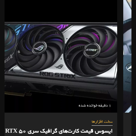
سخت افزارها
ایسوس قیمت کارت‌های گرافیک سری RTX 50 را افزایش
داد
4
گوناگون
مایکروسافت با Project Perception کشف و وصله گذاری
آسیب پذیری ها را خودکار میکند
بررسی های تخصصی
5
بررسی گوشی OnePlus Nord 6؛ استاندارد خیلی بالا!
1 دقیقه خوانده شده
سخت افزارها
ایسوس قیمت کارت‌های گرافیک سری RTX 50 را