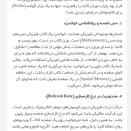
قرار بود پایان دوران کاغذ را رقم بزند، تنها به یک بازار گوشه (Niche)
برای کتابخوانان حرفه‌ای تبدیل شد؟
۱. حس لامسه و روانشناسی خواندن:
انسان‌ها موجوداتی فیزیکی هستند. خواندن یک کتاب فیزیکی تجربه‌ای
چندحسی (Multisensory) است. وزن کتاب در دست، بوی چسب و
کاغذ، و صدای ورق زدن صفحات، بخش مهمی از لذت مطالعه را تشکیل
می‌دهند. مهم‌تر از آن، روانشناسان شناختی دریافته‌اند که مغز ما برای
به خاطر سپردن اطلاعات، از نقشه فضایی فیزیکی استفاده می‌کند. وقتی
شما یک کتاب چاپی را می‌خوانید، به یاد می‌آورید که یک جمله خاص، در
کجای صفحه و در کدام بخش از ضخامت کتاب قرار داشت. این حافظه
فضایی (Spatial Memory) در یک صفحه نمایش تخت که محتوای آن
مدام عوض می‌شود، شکل نمی‌گیرد.
۲. محدودیت در نرخ تازه‌سازی (Refresh Rate):
حرکت ذرات فیزیکی درون کپسول‌های جوهر الکترونیک، زمان‌بر است.
این فرآیند مکانیکی باعث می‌شود که نرخ تازه‌سازی صفحه بسیار پایین
باشد. به همین دلیل، شما نمی‌توانید روی یک صفحه E-Ink ویدیوهای
روان تماشا کنید یا بازی‌های سریع انجام دهید. اگرچه فناوری‌هایی مانند