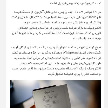
2007 به یک پدیده جهانی تبدیل نشد.
در 19 نوامبر 2007، جف بزوس، مدیرعامل آمازون، از دستگاهی به
نام Kindle رونمایی کرد. این دستگاه با قیمت 399 دلار، ظاهری زشت
(با یک کیبورد فیزیکی عجیب) و صفحه نمایشی از جنس جوهر
الکترونیک به بازار عرضه شد. بزوس در مراسم رونمایی جمله‌ای
تاریخی گفت: «هدف این است که دستگاه محو شود و شما تنها با ذهن
نویسنده تنها بمانید.»
نبوغ کیندل تنها در صفحه نمایش آن نبود، بلکه در اتصال رایگان آن به
شبکه مخابراتی (Whispernet) بود که به کاربران اجازه می‌داد در کمتر
از 60 ثانیه، هر کتابی را دانلود کنند. کیندل در عرض 5.5 ساعت به
طور کامل پیش‌فروش و ناموجود شد. این لحظه‌ای بود که جوهر
الکترونیک از یک آزمایشگاه علمی به دست میلیون‌ها کاربر عادی رسید
و صنعت نشر را برای همیشه متحول کرد.