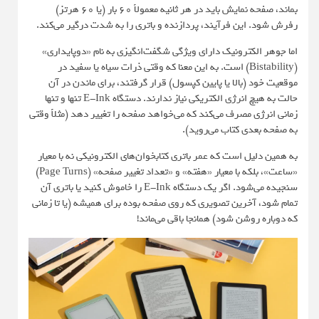
بماند، صفحه نمایش باید در هر ثانیه معمولاً 60 بار (یا 60 هرتز)
رفرش شود. این فرآیند، پردازنده و باتری را به شدت درگیر می‌کند.
اما جوهر الکترونیک دارای ویژگی شگفت‌انگیزی به نام «دوپایداری»
(Bistability) است. به این معنا که وقتی ذرات سیاه یا سفید در
موقعیت خود (بالا یا پایین کپسول) قرار گرفتند، برای ماندن در آن
حالت به هیچ انرژی الکتریکی نیاز ندارند. دستگاه E-Ink تنها و تنها
زمانی انرژی مصرف می‌کند که می‌خواهد صفحه را تغییر دهد (مثلاً وقتی
به صفحه بعدی کتاب می‌روید).
به همین دلیل است که عمر باتری کتابخوان‌های الکترونیکی نه با معیار
«ساعت»، بلکه با معیار «هفته» و «تعداد تغییر صفحه» (Page Turns)
سنجیده می‌شود. اگر یک دستگاه E-Ink را خاموش کنید یا باتری آن
تمام شود، آخرین تصویری که روی صفحه بوده برای همیشه (یا تا زمانی
که دوباره روشن شود) همانجا باقی می‌ماند!