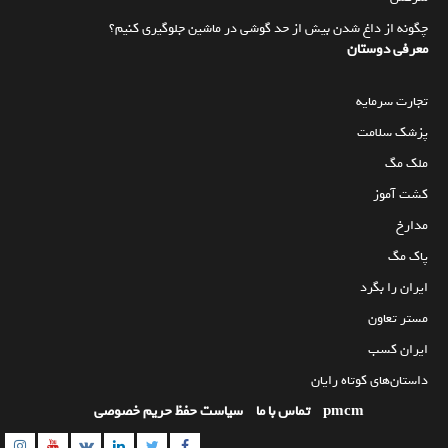
چگونه از داغ شدن بیش از حد گوشی در ماشین جلوگیری کنیم؟
معرفی دوستان
تجارت سرمایه
پزشک سلامت
ملک مگ
کشت آموز
مدارخ
پاک مگ
ایران را بگرد
مستر تعاون
ایران کسب
داستان‌های کوتاه رایان
pmcm
تماس با ما
سیاست حفظ حریم خصوصی
am
utube
Linkedin
Twitter
VK
Facebook