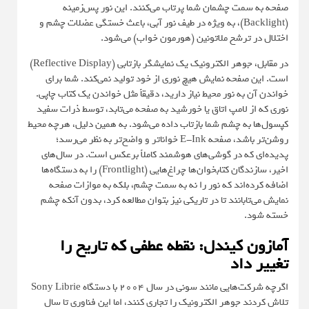
صفحه به سمت چشمان شما پرتاب می‌کنند. این نور پس‌زمینه
(Backlight)، به ویژه در طیف نور آبی، باعث خستگی عضلات چشم و
اختلال در ترشح ملاتونین (هورمون خواب) می‌شود.
در مقابل، جوهر الکترونیک یک نمایشگر بازتابی (Reflective Display)
است. این صفحه نمایش هیچ نوری از خود تولید نمی‌کند. شما برای
خواندن آن به نور محیط نیاز دارید، دقیقاً مثل خواندن یک کتاب چاپی.
نوری که از لامپ اتاق یا خورشید به صفحه می‌تابد، توسط ذرات سفید
کپسول‌ها به چشم شما بازتاب داده می‌شود. به همین دلیل، هرچه محیط
روشن‌تر باشد، صفحه E-Ink خواناتر و واضح‌تر به نظر می‌رسد؛
پدیده‌ای که در گوشی‌های هوشمند کاملاً برعکس است. در سال‌های
اخیر، سازندگان کتابخوان‌ها چراغ‌هایی (Frontlight) را به دستگاه‌ها
اضافه کرده‌اند که نور را نه به سمت چشم، بلکه به موازات صفحه
نمایش می‌تابانند تا در تاریکی نیز بتوان مطالعه کرد، بدون آنکه چشم
خسته شود.
آمازون کیندل: نقطه عطفی که تاریخ را
تغییر داد
اگرچه شرکت‌هایی مانند سونی در سال 2004 با دستگاه Sony Librie
تلاش کردند جوهر الکترونیک را تجاری کنند، اما این فناوری تا سال