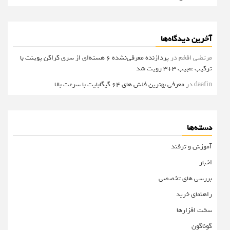
آخرین دیدگاه‌ها
مرتضی افخم
در
پردازنده معرفی‌نشده 6 هسته‌ای از سری کراکن پوینت با
ترکیب عجیب 3+3 رویت شد
daafin
در
معرفی بهترین فلش های 64 گیگابایت با سرعت بالا
دسته‌ها
آموزش و ترفند
اخبار
بررسی های تخصصی
راهنمای خرید
سخت افزارها
گوناگون