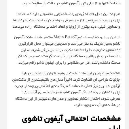
ضخامت تنها ۴.۵ میلی‌متری آیفون تاشو در حالت باز مطابقت دارد.
هرچند این مدل فاصله زیادی با نسخه نهایی محصولی دارد که احتمالاً
اپل در رویداد سپتامبر ۲۰۲۶ معرفی خواهد کرد، اما نسبت به رندرها
و تصاویر قبلی، دید بهتری از زوایا و ابعاد احتمالی دستگاه ارائه می‌دهد.
در این ویدیو که توسط منبع آگاه
Majin Bu
منتشر شده، ماکت آیفون
تاشو بسیار باریک به نظر می‌رسد و همچنین می‌توان محل قرارگیری
دکمه‌های تنظیم صدا را مشاهده کرد. براساس برخی شایعات، این
دکمه‌ها در بخش بالایی دستگاه قرار خواهند گرفت؛ تصمیمی که اگر
صحت داشته باشد، طراحی متفاوتی را برای آیفون تاشو رقم می‌زند.
البته کیفیت پایین این ماکت باعث می‌شود نتوان با اطمینان درباره
جزئیات طراحی آن قضاوت کرد. اخیراً مدل‌های باکیفیت‌تری از ماکت‌های
آیفون ۱۸ پرو نیز فاش شده‌اند که رنگ‌بندی احتمالی پرچمدار جدید
اپل را نشان می‌دهند. اگر آیفون تاشو هم‌زمان با سری آیفون ۱۸
معرفی شود، احتمال انتشار تصاویر و مدل‌های دقیق‌تر از این دستگاه
در هفته‌های آینده وجود دارد.
مشخصات احتمالی آیفون تاشوی
اپل