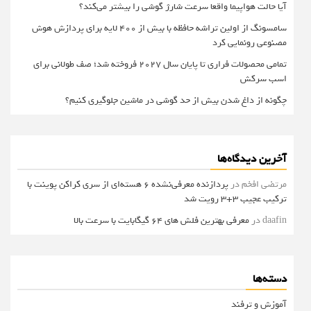
آیا حالت هواپیما واقعا سرعت شارژ گوشی را بیشتر می‌کند؟
سامسونگ از اولین تراشه حافظه با بیش از ۴۰۰ لایه برای پردازش هوش
مصنوعی رونمایی کرد
تمامی محصولات فراری تا پایان سال ۲۰۲۷ فروخته شد؛ صف طولانی برای
اسب سرکش
چگونه از داغ شدن بیش از حد گوشی در ماشین جلوگیری کنیم؟
آخرین دیدگاه‌ها
مرتضی افخم
در
پردازنده معرفی‌نشده 6 هسته‌ای از سری کراکن پوینت با
ترکیب عجیب 3+3 رویت شد
daafin
در
معرفی بهترین فلش های 64 گیگابایت با سرعت بالا
دسته‌ها
آموزش و ترفند