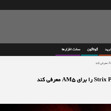
خرید
گوناگون
سخت افزارها