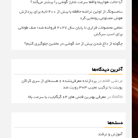
آیا حالت هواپیما واقعا سرعت شارژ گوشی را بیشتر می‌کند؟
سامسونگ از اولین تراشه حافظه با بیش از ۴۰۰ لایه برای پردازش
هوش مصنوعی رونمایی کرد
تمامی محصولات فراری تا پایان سال ۲۰۲۷ فروخته شد؛ صف طولانی
برای اسب سرکش
چگونه از داغ شدن بیش از حد گوشی در ماشین جلوگیری کنیم؟
آخرین دیدگاه‌ها
مرتضی افخم
در
پردازنده معرفی‌نشده 6 هسته‌ای از سری کراکن
پوینت با ترکیب عجیب 3+3 رویت شد
daafin
در
معرفی بهترین فلش های 64 گیگابایت با سرعت بالا
دسته‌ها
آموزش و ترفند