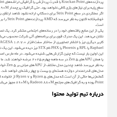
سطح پایه برای نیازهای بازی کافی نخواهد بود. حتی گرافیک پرچمدار Radeon 890M در Strix Point نیز در بازی‌های مدرن عملکرد ایده‌آلی ندارد.
است.
نشان می‌دهد. این یک مدرک قوی برای برنامه‌های آتی شرکت محسوب می‌شو
Raphael یا RPL و Phoenix یا PHX نام STX نیز دیده می‌شود. این یک نشانه قوی است که شاید Strix Point به زودی به AM5 بیاید.
یا همان APUهای Zen 5 در سه ماهه چهارم ۲۰۲۵ عرضه خواهند شد. ما اکنون در سه ماهه چهارم سال هستیم.
به نظر م
مدل‌های قدرتمندتر دوازده هسته‌ای و بیست و چهار رشته‌ای خواهد شد. این مدل‌ها احتمالا خانواده‌های oint
Point بوده و به گرافیک‌های مجتمع Radeon 880M یا 890M مجهز می‌شوند و تا دوازده هسته پردازشی خواهند داشت.
درباره تیم تولید محتوا