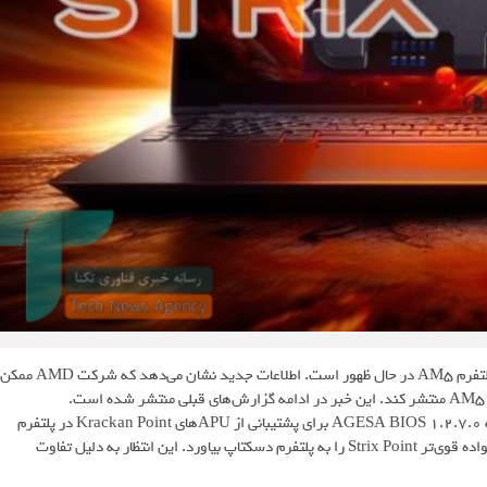
شواهد بیشتری در مورد پردازنده‌های مبتنی بر معماری RDNA 3.5 برای پلتفرم AM5 در حال ظهور است. اطلاعات جدید نشان می‌دهد که شرکت AMD ممکن
به گزارش بخش سخت افزار رسانه اخبار فناوری تکنا، اخیراً گزارش شد که AGESA BIOS 1.2.7.0 برای پشتیبانی از APUهای Krackan Point در پلتفرم
AM5 آماده می‌شود. با این حال بسیاری از کاربران انتظار داشتند AMD خانواده قوی‌تر Strix Point را به پلتفرم دسکتاپ بیاورد. این انتظار به دلیل تفاوت