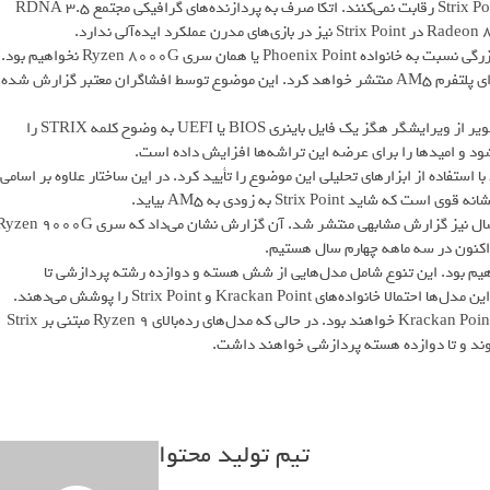
پردازنده‌های Krackan Point با قدرت پردازشی یا گرافیکی تراشه‌های Strix Point رقابت نمی‌کنند. اتکا صرف به پردازنده‌های گرافیکی مجتمع RDNA 3.5
اگر عملکردی در سطح Strix Point برای دسکتاپ ارائه نشود شاهد ارتقای بزرگی نسبت به خانواده Phoenix Point یا همان سری Ryzen 8000G نخواهیم بود.
خوشبختانه اکنون به نظر می‌رسد که AMD پردازنده‌های Strix Point را برای پلتفرم AM5 منتشر خواهد کرد. این موضوع توسط افشاگران معتبر گزارش شده
یکی از این منابع یافته‌های خود را در رسانه‌های اجتماعی منتشر کرد. یک تصویر از ویرایشگر هگز یک فایل باینری BIOS یا UEFI به وضوح کلمه STRIX را
د و امیدها را برای عرضه این تراشه‌ها افزایش داده است.
کاربر دیگری نیز با انتشار تصاویری از ساختار سفت‌افزار AGESA 1.2.7.0 با استفاده از ابزارهای تحلیلی این موضوع را تأیید کرد. در این ساختار علاوه بر اسامی
این اولین بار نیست که چنین گزارش‌هایی شنیده می‌شود. در ماه مارس امسال نیز گزارش مشابهی منتشر شد. آن گزارش نشان می‌داد که سری 9000G
ی‌رسد شاهد چندین مدل مختلف از APUهای مبتنی بر Zen 5 خواهیم بود. این تنوع شامل مدل‌هایی از شش هسته و دوازده رشته پردازشی تا
Krackan P و Strix Point را پوشش می‌دهند.
گمانه‌زنی‌ها حاکی از آن است که مدل‌های Ryzen 5 و Ryzen 7 از خانواده Krackan Point خواهند بود. در حالی که مدل‌های رده‌بالای Ryzen 9 مبتنی بر Strix
تیم تولید محتوا