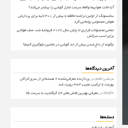
آیا حالت هواپیما واقعا سرعت شارژ گوشی را بیشتر می‌کند؟
سامسونگ از اولین تراشه حافظه با بیش از ۴۰۰ لایه برای پردازش
هوش مصنوعی رونمایی کرد
تمامی محصولات فراری تا پایان سال ۲۰۲۷ فروخته شد؛ صف طولانی
برای اسب سرکش
چگونه از داغ شدن بیش از حد گوشی در ماشین جلوگیری کنیم؟
آخرین دیدگاه‌ها
مرتضی افخم
در
پردازنده معرفی‌نشده 6 هسته‌ای از سری کراکن
پوینت با ترکیب عجیب 3+3 رویت شد
daafin
در
معرفی بهترین فلش های 64 گیگابایت با سرعت بالا
دسته‌ها
آموزش و ترفند