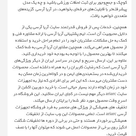
کوچک و جمع‌وجور برای ثبت لحظات ورزشی باشید و چه یک مدل
پیشرفته‌تر با قابلیت‌های حرفه‌ای بخواهید، در آریا آرسی گزینه‌های
متعددی خواهید یافت.
همچنین، خدمات پس از فروش قدرتمند سایت آریا آرسی یکی از
دلایل محبوبیت آن است. تیم پشتیبانی آریا آرسی با ارائه مشاوره فنی و
کمک به حل مشکلات، مشتریان خود را در تمام مراحل خرید و استفاده
از محصول همراهی می‌کند. همچنین مشاوران آریا آرسی به شما کمک
میکنند تا بهترین محصول را با توجه به بودجه خود خریداری کنید.
علاوه بر این، ارسال سریع و ایمن در سراسر ایران از دیگر ویژگی‌های
آریا آرسی است که رضایت کاربران را به همراه داشته است. محصولات
خریداری‌شده در بسته‌بندی‌های ایمن و در کوتاه‌ترین زمان ممکن به
دست مشتریان می‌رسد، که این امر برای افرادی که نیاز به تجهیزات
خود در زمان کوتاه دارند بسیار حیاتی است. با خرید دوربین اکشن از
سایت ariarc دیگر مهم نیست در کجای ایران ساکنید. این فروشگاه در
اسرع وقت محصول مورد نظر شما را برایتان ارسال میکند.
تخفیف های همیشگی از ویژگی های منحصر به فرد فروشگاه تجهیزات
آرسی ariarc است. تمامی محصولات این وب سایت از تخفیفات
همیشگی برخوردار هستند و حتی در برخی از دوره ها تخفیفات شگفت
انگیز روی برخی از محصولات اعمل می شوند که میتوان آنها را با نصف
قیمت خرید.