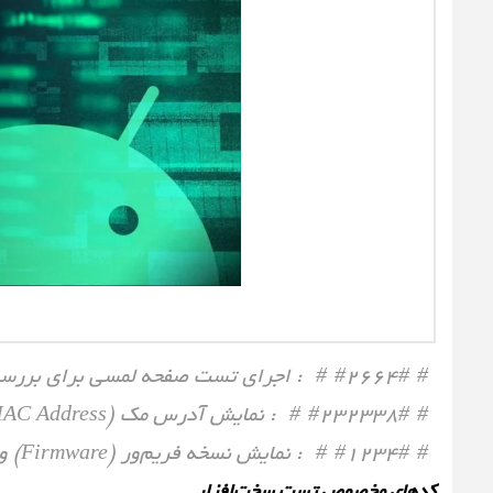
*#*#2664#*#* : اجرای تست صفحه لمسی برای بررسی دقت و سلامت تاچ نمایشگر.
*#*#232338#*#* : نمایش آدرس مک (MAC Address) کارت شبکه وای‌فای دستگاه شما.
*#*#1234#*#* : نمایش نسخه فریم‌ور (Firmware) و PDA فعلی گوشی.
کدهای مخصوص تست سخت‌افزار