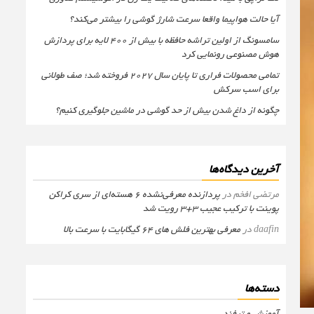
آیا حالت هواپیما واقعا سرعت شارژ گوشی را بیشتر می‌کند؟
سامسونگ از اولین تراشه حافظه با بیش از ۴۰۰ لایه برای پردازش
هوش مصنوعی رونمایی کرد
تمامی محصولات فراری تا پایان سال ۲۰۲۷ فروخته شد؛ صف طولانی
برای اسب سرکش
چگونه از داغ شدن بیش از حد گوشی در ماشین جلوگیری کنیم؟
آخرین دیدگاه‌ها
مرتضی افخم
در
پردازنده معرفی‌نشده 6 هسته‌ای از سری کراکن
پوینت با ترکیب عجیب 3+3 رویت شد
daafin
در
معرفی بهترین فلش های 64 گیگابایت با سرعت بالا
دسته‌ها
آموزش و ترفند