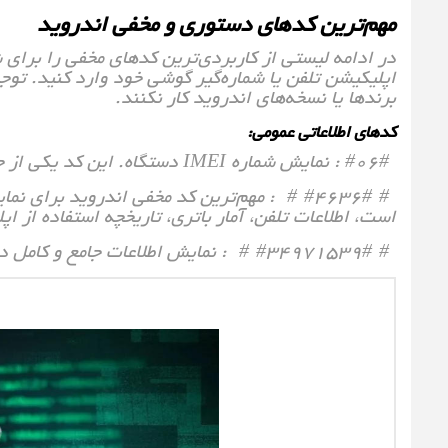
مهم‌ترین کدهای دستوری و مخفی اندروید
در ادامه لیستی از کاربردی‌ترین کدهای مخفی را برای ش
اپلیکیشن تلفن یا شماره‌گیر گوشی خود وارد کنید. تو
برندها یا نسخه‌های اندروید کار نکنند.
کدهای اطلاعاتی عمومی:
*#06# : نمایش شماره IMEI دستگاه. این کد یکی از جهانی‌ترین کدهاست و تقریبا روی تمام گوشی‌ها کار می‌کند.
*#*#4636#*#* : مهم‌ترین کد مخفی اندروید بر
است، اطلاعات تلفن، آمار باتری، تاریخچه استفاده از اپل
*#*#34971539#*#* : نمایش اطلاعات جامع و کامل درباره سخت‌افزار و نرم‌افزار دوربین گوشی شما.