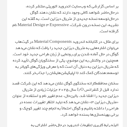
بر اساس گزارشی که وب‌سایت
اندروید اتوریتی
منتشر کرده،
درحال‌حاضر شواهد کافی وجود دارند که نشان دهند گوگل
درحال‌توسعه نسخه جدیدی از متریال دیزاین است. به گفته این
نشریه، این نسخه درون شرکت، Material Design 3 Expressive نام
گرفته است.
برای مثال، در کتابخانه اندروید Material Components در گیت‌هاب
می‌توان اشاره‌هایی به متریال دیزاین جدید را یافت که نشان می‌دهد
گوگل در حال آماده شدن برای رونمایی از زبان طراحی جدید خود است.
همچنین در واکنش به این موضوع، یکی از سخنگویان گوگل تأیید کرده
که متریال دیزاین به دنبال آن است که با معرفی ویژگی‌های گویاتر به
توسعه‌دهندگان کمک کند تا اپلیکیشن‌هایشان را جذاب‌تر کنند.
سخنان محافظه‌کارانه سخنگوی گوگل نشان می‌دهد که این شرکت قصد
ندارد قبل از کنفرانس I/O سال ۲۰۲۵ جزئیات زیادی از متریال
دیزاین جدید را افشا شد. بااین‌حال، عدم تغییر نام و استفاده از عنوان
«متریال دیزاین ۳» نشان می‌دهد که نباید انتظار تغییرات عمده در
طراحی را داشته باشیم و گوگل احتمالاً به انجام چند تغییر کوچک و
برخی بهینه‌سازی‌ها بسنده خواهد کرد.
البته رابط کاربری تنظیمات اندروید درحال‌حاضر اشاراتی به