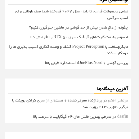
نوشته‌های تازه
تمامی محصولات فراری تا پایان سال ۲۰۲۷ فروخته شد؛ صف طولانی برای
اسب سرکش
چگونه از داغ شدن بیش از حد گوشی در ماشین جلوگیری کنیم؟
ایسوس قیمت کارت‌های گرافیک سری RTX 50 را افزایش داد
مایکروسافت با Project Perception کشف و وصله گذاری آسیب پذیری ها را
خودکار میکند
بررسی گوشی OnePlus Nord 6؛ استاندارد خیلی بالا!
آخرین دیدگاه‌ها
مرتضی افخم
در
پردازنده معرفی‌نشده 6 هسته‌ای از سری کراکن پوینت با
ترکیب عجیب 3+3 رویت شد
daafin
در
معرفی بهترین فلش های 64 گیگابایت با سرعت بالا