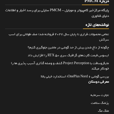
درباره PMCM
پایگاه مرکزخبر کامپیوتر و موبایل - PMCM سایتی برای رسد اخبار و اطلاعات
دنیای فناوری
نوشته‌های تازه
تمامی محصولات فراری تا پایان سال ۲۰۲۷ فروخته شد؛ صف طولانی برای اسب
سرکش
چگونه از داغ شدن بیش از حد گوشی در ماشین جلوگیری کنیم؟
ایسوس قیمت کارت‌های گرافیک سری RTX 50 را افزایش داد
مایکروسافت با Project Perception کشف و وصله گذاری آسیب پذیری ها را
خودکار میکند
بررسی گوشی OnePlus Nord 6؛ استاندارد خیلی بالا!
معرفی دوستان
تجارت سرمایه
پزشک سلامت
ملک مگ