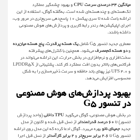
میانگین 34 درصدی
سرعت CPU
و بهبود چشمگیر عملکرد
تک‌هسته‌ای و چند‌هسته‌ای شده است. به‌گفته گوگل، استفاده از این
تراشه باعث شده تا سری پیکسل 10 پاسخ‌دهی سریع‌تری در مرور وب،
اجرای اپلیکیشن‌ها، رندر رابط کاربری و پردازش‌های هوش مصنوعی
داشته باشند.
معماری جدید تنسور G5 شامل
یک هسته
پرقدرت
،
پنج هسته میان‌رده
و
دو هسته کم‌مصرف
می‌شود. همچنین با کنترل‌های پیشرفته
سخت‌افزاری و نرم‌افزاری در بخش حرارت، این تراشه می‌تواند در
فرکانس‌های بالاتر بدون افت عملکرد کار کند. پشتیبانی از LPDDR5X
و UFS 4.0 نیز پهنای باند حافظه و سرعت ذخیره‌سازی را به شکل
محسوسی افزایش می‌دهد.
بهبود پردازش‌های هوش مصنوعی
در تنسور G5
در بخش هوش مصنوعی، گوگل می‌گوید
TPU داخلی
(واحد پردازش
تنسور) تا
60 درصد قدرتمندتر
از نسل قبل شده و اکنون از مدل
جدید
جمینای نانو
بهره می‌برد. گوگل ادعا کرده که این مدل روی تراشه
تنسور G5 تا
2.6 برابر سریع‌تر
و
2 برابر کارآمدتر
از نسل قبل اجرا