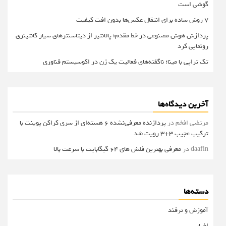
گوشی است
۷ روش ساده برای انتقال عکس‌ها بدون افت کیفیت
پردازش هوش مصنوعی در خط مقدم؛ پالانتیر از دیتاسنترهای سیار کانتینری
رونمایی کرد
تک تراپی با مینا؛ ناگفته‌های فعالیت یک زن در اکوسیستم فناوری
آخرین دیدگاه‌ها
مرتضی افخم
در
پردازنده معرفی‌نشده 6 هسته‌ای از سری کراکن پوینت با
ترکیب عجیب 3+3 رویت شد
daafin
در
معرفی بهترین فلش های 64 گیگابایت با سرعت بالا
دسته‌ها
آموزش و ترفند
اخبار