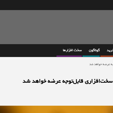
خرید
گوناگون
سخت افزارها