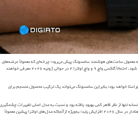
 معمول ساعت‌های هوشمند سامسونگ پیش می‌رود؛ چرخه‌ای که معمولاً عرضه‌های
اصلی را در میانه سال شامل می‌شود. اگر این الگو در سال ۲۰۲۶ هم تکرار شود، احتمالاً گلکسی واچ ۹ و واچ اولترا ۲ در حوالی ژوئیه ۲۰۲۶ معرفی خواهند
نی با دوره مورد انتظار عرضه گلکسی زد فولد ۸ و فلیپ ۸ نیز هم‌راستا خواهد بود؛ بنابراین سامسونگ می‌تواند یک ترکیب محصول منسجم برای
نسخه تنها از نظر ظاهر کمی بهبود یافته بود و نسبت به مدل اصلی تغییرات چشمگیری
نداشت. همین موضوع باعث شده انتظارات برای یک ارتقای نسل واقعی و معنادار در سال ۲۰۲۶ افزایش یابد؛ به‌ویژه ازآنجاکه مدل‌های اولترا پیشین معمولاً