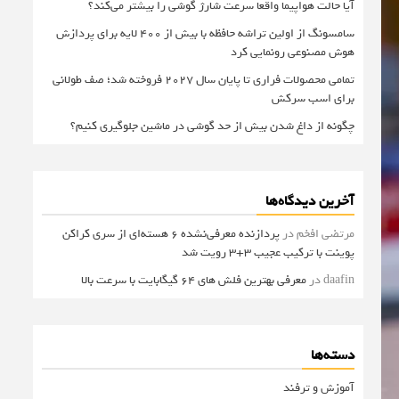
آیا حالت هواپیما واقعا سرعت شارژ گوشی را بیشتر می‌کند؟
سامسونگ از اولین تراشه حافظه با بیش از ۴۰۰ لایه برای پردازش
هوش مصنوعی رونمایی کرد
تمامی محصولات فراری تا پایان سال ۲۰۲۷ فروخته شد؛ صف طولانی
برای اسب سرکش
چگونه از داغ شدن بیش از حد گوشی در ماشین جلوگیری کنیم؟
آخرین دیدگاه‌ها
مرتضی افخم
در
پردازنده معرفی‌نشده 6 هسته‌ای از سری کراکن
پوینت با ترکیب عجیب 3+3 رویت شد
daafin
در
معرفی بهترین فلش های 64 گیگابایت با سرعت بالا
دسته‌ها
آموزش و ترفند