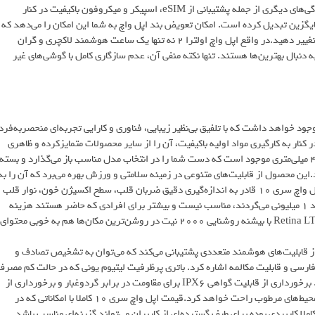
خواهد داشت که می‌توانید به صورت طولانی مدت از آن استفاده کنید. ویژگی‌های دیگری از جمله پشتیبانی از eSIM، اسپیکر و میکروفون باکیفیت در کنار
اپل واچ اولترا 2 را به یک گزینه بدون جایگزین تبدیل کرده است. امکان تعویض بند اپل واچ به شما این امکان را می‌دهد که
به راحتی بتوانید ظاهر ساعت را تغییر داده و آن را متناسب با استایل خود، تغییر دهید.در واقع اپل واچ اولترا 2 نه تنها یک ساعت هوشمند لاکچری و گران
نبال بهترین‌ها هستند. تنها نکته منفی آن، عدم سازگاری کامل با گوشی‌های غیر
 لیست گرانترین ساعت هوشمند اپل، حتما جایی برای اپل واچ سری 10 وجود خواهد داشت که با تلفیق بی‌نظیر زیبایی، فناوری و کارایی تجربه‌ای منحصربه‌فرد
 کنار به کارگیری مواد اولیه باکیفیت، آن را از سایر محصولات متمایزکرده و ظاهری
لوکس و جذاب به آن بخشیده است. اپل واچ سری 10 در دو سایز 42 و 46 میلی‌متری موجود است که دست شما را در انتخاب مدل مناسب باز می‌گذارد و بسته
د.این محصول از قابلیت‌های متنوعی در زمینه سلامتی و ورزش بهره می‌برد که آن را به
یک همراه ایده‌آل برای کاربران تبدیل کرده است. سنسورهای پیشرفته اپل واچ سری 10 قادر به اندازه‌گیری دقیق ضربان قلب، سطح اکسیژن خون، نوار قلب
و حتی دمای بدن هستند.این ساعت برای کسانی که به دنبال ساعت هوشمند ۱ میلیونی می‌گردند،‌ مناسب نیست و بیشتر برای افرادی که حاضر هستند هزینه
امکانات مختلف آن را پرداخت کنند، ساخته شده است. صفحه نمایش Retina LTPO3 با بیشنه روشنایی 2000 نیت در روشن‌ترین مکان‌ها هم به خوبی محتوای
 طرفی دیگر این ساعت همانند برادر بزرگ‌تر خود یعنی اپل واچ اولترا 2 از قابلیت‌های هوشمند متعددی پشتیبانی می‌کند که می‌توان به تشخیص تصادف و
اوری Double Tap Gesture، پشتیبانی از زبان فارسی و قابلیت مکالمه اشاره کرد. باتری پرظرفیت لیتیوم یونی که در حالت کم مصر
تا 18 ساعت و در حالت استفاده زیاد تا 36 ساعت شارژدهی خواهد داشت. برخورداری از قابلیت گواهی IPX6 برای مقاومت در برابر گردوغبار و برخورداری از
مقاومت در برابر نفوذ آب تا عمق 50 متری خیال شما را از بابت استفاده در محیط‌های مرطوب راحت خواهد کرد.قیمت اپل واچ سری 10 کاملا با امکاناتی که در
ملا کاربردی بوده برای طیف گسترده‌ای از کاربران می‌تواند گزینه‌ای مناسب باشد.