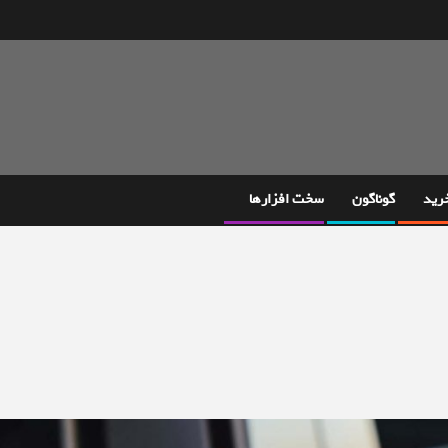
خرید
گوناگون
سخت افزارها