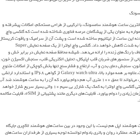
ال 2024، گلکسی واچ به عنوان گرانترین ساعت هوشمند سامسونگ، با ترکیبی از طراحی مستحکم، امکانات پیشرفته و
مواره به عنوان یکی از پیشگامان عرصه فناوری شناخته شده است که گلکسی واچ
بدنه این ساعت از تیتانیوم ساخته شده است و پشت آن از سرامیک و یاقوت کریستال
تشکیل شده است که هم باعث مقاومت ساعت خواهد شد و هم وزن آن را به شدت کاهش خواهد داد. گلکسی واچ اولترا از یک صفحه نمایش Super
 و شفاف با رنگ‌های زنده را ارائه می‌دهد. شیشه محافظ صفحه نمایش در برابر خش و
یبانی از سنسورهای ضربان قلب اپتیکال، تحلیل الکتریکی قلب، سنجش اکسیژن خون،
اب، پایش فعالیت‌های ورزشی، اندازه‌گیری ECG و فشار خون، سنجش دمای بدن و آب، ارتفاع و فشارسنج تنها بخش کوچکی از امکانات متنوع
گلکسی واچ اولترا به عنوان یکی از گرانترین ساعت‌های هوشمند جهان است.علاوه بر همه موارد بالا، Galaxy watch ultra از گواهی IP68 و استاندارد ارتشی
MIL-STD-810H پشتیبانی می‌کند که علاوه بر مقاومت در برابر گردوغبار، می‌تواند تا عمق 100 متری آب هم دوام بیاورد که آن را به ساعت هوشمند ضد آ
مناسب برای محیط‌های مرطوب تبدیل خواهد کرد.باتری 590 میلی آمپر ساعتی گلکسی واچ اولترا به کمک یک شارژر بی سیم 10 واتی بسیار سریع شارژ خواهد
شد که به کمک پردازنده 3 نانومتری و بهینه سازی‌های نرم‌افزاری می‌تواند زمان زیادی را دوام بیاورد. قابلیت‌های دیگری مانند پشتیبانی از eSIM، قابلیت مکالمه
.
رین ساعت هوشمند اپل هم نیست، با این وجود در بین ساعت‌های هوشمند لاکچری جایگاه
 پیشرفته، عملکرد روان و باتری بادوام توانسته توجه بسیاری از طرفداران ساعت‌های