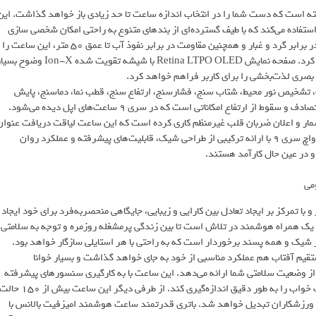
ایز 41 و 45 میلی‌متری را در نظر گرفته است که دست شما را در انتخاب اندازه ساعت تا حد زیادی باز خواهد گذاشت. این
تفاده می‌کند که با طیف گسترده‌ای از بندهای متنوع به راحتی امکان شخصی سازی
آن وجود دارد. بدنه آلومینیومی در کنار گواهی گواهی IP6X برای مقاومت در برابر گرد و غبار و همچنین مقاومت در برابر نفوذ آب تا عمق 50 متر، این ساعت را
به یکی از مناسب‌ترین گزینه‌ها برای محیط‌های سخت و خشن تبدیل خواهد کرد. صفحه نمایش Retina LTPO OLED با شیشه تقویت شده Ion-X و
بصری لذت‌بخشی را برای کاربر فراهم خواهد کرد.
تشخیص نور محیط، شتاب سنج، فشارسنج، ارتفاع سنج، قطب نما، دماسنج، پایش
وضعیت خواب، پایش سلامت بانوان، هشدار بیدار باش و قابلیت تشخیص تصادف و سقوط از ارتفاع امکاناتی است که در سری 9 ساعت‌های اپل دیده می‌شود.
مار و اعلان ضربان قلب غیرمنظم کاری کرده است که این ساعت لیاقت دریافت عنوان
بهترین ساعت هوشمند ورزشی را داشته باشد.در نهایت می‌توان گفت اپل واچ سری 9 با ارائه ترکیبی از طراحی شیک، قابلیت‌های پیشرفته و عملکرد روان
و در عین حال کارآمد هستند.
 با تمرکز بر ایجاد تعادل بین کارایی و زیبایی، جایگاهی منحصربه‌فرد برای خود ایجاد
ن یک همراه هوشمند در تلاش است تا بین زندگی پرمشغله روزمره و توجه به سلامتی،
ر شیک و همه پسند برخوردار است که به راحتی با هر استایلی سازگار خواهد بود.
یی بالا در زیر نور مستقیم آفتاب هم عملکرد مناسبی از خود به جای خواهد گذاشت و بسیار خوانا
از وضعیت سلامتی شما ارائه می‌دهد. این ساعت با به کارگیری سنسورهای پیشرفته
به راحتی می‌تواند ضربان قلب، سطح اکسیژن خون، میزان استرس و کیفیت خواب را به طور دقیق اندازه‌گیری کند. از طرفی دیگر این ساعت بیش از 150 
ی دقیق GPS به همراهی ایده‌آل برای ورزشکاران تبدیل خواهد شد. باتری قدرتمند ساعت هوشمند امیزفیت بالانس با