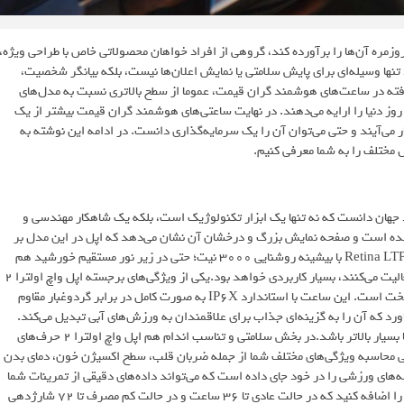
وزمره آن‌ها را برآورده کند، گروهی از افراد خواهان محصولاتی خاص با طراحی ویژه،
ا وسیله‌ای برای پایش سلامتی یا نمایش اعلان‌ها نیست، بلکه بیانگر شخصیت،
رفته در ساعت‌های هوشمند گران قیمت، عموما از سطح بالاتری نسبت به مدل‌های
وز دنیا را ارایه می‌دهند. در نهایت ساعتی‌های هوشمند گران قیمت بیشتر از یک
 می‌آیند و حتی می‌توان آن را یک سرمایه‌گذاری دانست. در ادامه این نوشته به
ختلف را به شما معرفی کنیم.
عت هوشمند جهان دانست که نه تنها یک ابزار تکنولوژیک است، بلکه یک شاهکار مهندسی و
 شده است و صفحه نمایش بزرگ و درخشان آن نشان می‌دهد که اپل در این مدل بر
ارائه یک تجربه کاربری بی‌نقص تمرکز کرده است. صفحه نمایش Retina LTPO OLED با بیشینه روشنایی 3000 نیت؛ حتی در زیر نور مستقیم خورشید هم
خوانایی بسیار مناسبی دارد که برای ورزشکاران و افرادی که در فضای باز فعالیت می‌کنند، بسیار کاربردی خواهد بود.یکی از ویژگی‌های برجسته اپل واچ اولترا 2
که کمتر به آن پرداخته می‌شود، مقاومت بالای این ساعت در برابر شرایط سخت است. این ساعت با استاندارد IP6X به صورت کامل در برابر گردوغبار مقاوم
WR10 می‌تواند تا عمق 100 متری آب دوام بیاورد که آن را به گزینه‌ای جذاب برای علاقمندان به ورزش‌های آبی تبدیل می‌کند.
همه این عوامل باعث می‌شوند که قیمت ساعت اپل واچ اصل نسبت به رقبا بسیار بالاتر باشد.در بخش سلامتی و تناسب اندام هم اپل واچ اولترا 2 حرف‌های
ی محاسبه ویژگی‌های مختلف شما از جمله ضربان قلب، سطح اکسیژن خون، دمای بدن
 دیگر اپل واچ اولترا 2 طیف وسیعی از برنامه‌های ورزشی را در خود جای داده است که می‌تواند داده‌های دقیقی از تمرینات شما
ارائه دهد. به همه این ویژگی‌ها یک باتری قدرتمند 546 میلی آمپر ساعتی را اضافه کنید که در حالت عادی تا 36 ساعت و در حالت کم ‌مصرف تا 72 شارژدهی