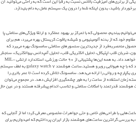
کی از برتری‌های امیزفیت بالانس نسبت به رقبا این است که به راحتی می‌توانید آن
 برخوردار باشید، بدون اینکه شما را درون یک سیستم عامل به دام بنیدازد.
ت گرانترین ساعت هوشمند جهان را بدون اشاره به نام گلکسی واچ 7 نمی‌توانیم ببندیم، محصولی که با تمرکز بر بهبود عملکرد و ارتقا ویژگی‌های سلامتی پا
با طراحی ظریف و در عین حال مقاوم خود که از بدنه آلومینیومی و شیشه یاقوت کریستال بهره می‌برد، هم برای
محصول منحصربه‌فرد از جدیدترین سنسورهای سلامتی سامسونگ بهره می‌برد که
نند پایش وضعیت خواب، قابلیت اندازه گیری ECG و فشار خون، ضربان قلب اپتیکال، تحلیل الکتریکی قلب، تحلیل آمپدانس بیوالکتریک، سنجش
اکسیژن خون، سنجش دمای بدن و فشارسنج را در اختیار کاربران خود قرار خواهد داد. به همه این‌ها پشتیبانی از 90 حالت ورزشی، استاندارد ارتشی MIL-
STD-810H و دو اندازه 40 و 44 میلی‌متری را اضافه کنید تا متوجه شوید که با چه هیولایی روبرو هستید.ساعت هوشمند galaxy watch 7 به لطف سیستم
ه کاربری یکپارچه و روانی را ارائه می‌دهد. سامسونگ تلاش کرده است تا عمر باتری را
انسته زمان استفاده از ساعت را به طور چشمگیری افزایش دهد. در مجموع می‌توان
 یک ساعت هوشمند قدرتمند با امکانات سلامتی و تناسب اندام پیشرفته هستند و در عین حال
ت‌هایی با طراحی‌های خاص و حتی جواهرات مخصوص معرفی کرد؛ اما از آنجایی که
به بررسی گرانترین ساعت‌های هوشمند بازار ایران پرداختیم که امیدواریم برای