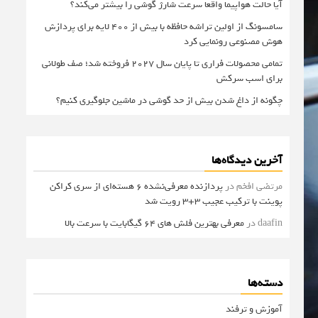
آیا حالت هواپیما واقعا سرعت شارژ گوشی را بیشتر می‌کند؟
سامسونگ از اولین تراشه حافظه با بیش از ۴۰۰ لایه برای پردازش
هوش مصنوعی رونمایی کرد
تمامی محصولات فراری تا پایان سال ۲۰۲۷ فروخته شد؛ صف طولانی
برای اسب سرکش
چگونه از داغ شدن بیش از حد گوشی در ماشین جلوگیری کنیم؟
آخرین دیدگاه‌ها
مرتضی افخم
در
پردازنده معرفی‌نشده 6 هسته‌ای از سری کراکن
پوینت با ترکیب عجیب 3+3 رویت شد
daafin
در
معرفی بهترین فلش های 64 گیگابایت با سرعت بالا
دسته‌ها
آموزش و ترفند