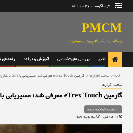
رش
ش. آگوست 8th, 2026
ه
حتوا
PMCM
پایگاه مرکزخبر کامپیوتر و موبایل
اخبار
بررسی های تخصصی
آموزش و ترفند
راهنمای 
خانه
سخت افزارها
گارمین eTrex Touch معرفی شد؛ مسیریابی با GPS با شارژدهی یک ماهه
سخت افزارها
گارمین eTrex Touch معرفی شد؛ مسیریابی با GPS با شارژدهی یک ماهه
1 دقیقه خوانده شده
10 ماه قبل
تیم تولید محتوا