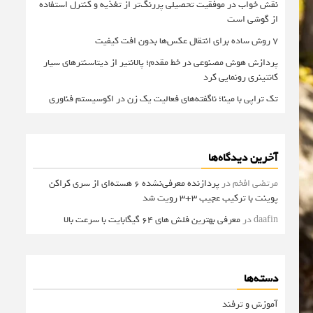
نقش خواب در موفقیت تحصیلی پررنگ‌تر از تغذیه و کنترل استفاده
از گوشی است
۷ روش ساده برای انتقال عکس‌ها بدون افت کیفیت
پردازش هوش مصنوعی در خط مقدم؛ پالانتیر از دیتاسنترهای سیار
کانتینری رونمایی کرد
تک تراپی با مینا؛ ناگفته‌های فعالیت یک زن در اکوسیستم فناوری
آخرین دیدگاه‌ها
مرتضی افخم
در
پردازنده معرفی‌نشده 6 هسته‌ای از سری کراکن
پوینت با ترکیب عجیب 3+3 رویت شد
daafin
در
معرفی بهترین فلش های 64 گیگابایت با سرعت بالا
دسته‌ها
آموزش و ترفند