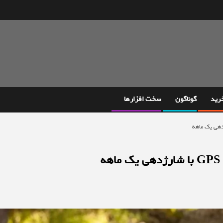
خرید
گوناگون
سخت افزارها