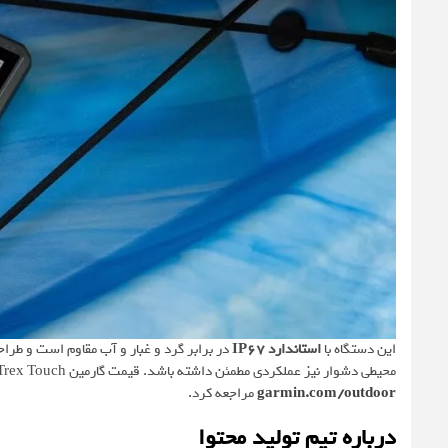
این دستگاه با
استاندارد IP67
در برابر گرد و غبار و آب مقاوم است و طرا
محیطی دشوار نیز عملکردی مطمئن داشته باشد. قیمت گارمین eTrex Touch حدود
garmin.com/outdoor
مراجعه کرد.
درباره تیم تولید محتوا