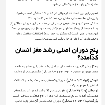
۳۰ زندگی وارد فاز بزرگسالی می‌شود.
تصور رایج این است که نوجوانی در ۱۸ یا ۱۹ سالگی تمام‌ می‌شود،
بااین‌حال مطالعه جدید نشان می‌دهد که مغز تا حدود ۳۲
سالگی همچنان در فاز «نوجوانی» باقی می‌ماند. در این دوران طولانی (از
۹ تا ۳۲ سالگی) مغز مشغول سیم‌کشی مجدد و افزایش بهره‌وری است.
این همان زمانی است که بیشترین خطر بروز اختلالات سلامت روان
وجود دارد، زیرا مغز درحال تغییرات بنیادین است.
پنج دوران اصلی رشد مغز انسان
کدامند؟
به گزارش
گاردین
، دانشمندان مراحل رشد مغز را براساس ۴ نقطه
عطف مهم (در سنین ۹، ۳۲، ۶۶ و ۸۳ سالگی) تقسیم‌بندی کرده‌اند:
کودکی (تولد تا ۹ سالگی):
دورانی که مغز به سرعت رشد و اتصالات
اضافی را هرس می‌کند.
نوجوانی (۹ تا ۳۲ سالگی):
طولانی‌ترین فاز رشد که در آن شبکه‌های
عصبی کارآمد و سریع می‌شوند. این دوران اوج عملکرد شناختی است.
بزرگسالی (۳۲ تا ۶۶ سالگی):
دوران ثبات که در آن مغز وارد حالتی