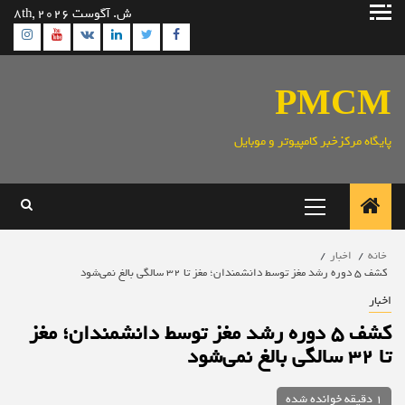
رش
ش. آگوست 8th, 2026
ه
ram
utube
Linkedin
Twitter
VK
Facebook
حتوا
PMCM
پایگاه مرکزخبر کامپیوتر و موبایل
منوی
اصلی
خانه
اخبار
کشف ۵ دوره رشد مغز توسط دانشمندان؛ مغز تا ۳۲ سالگی بالغ نمی‌شود
اخبار
کشف ۵ دوره رشد مغز توسط دانشمندان؛ مغز
تا ۳۲ سالگی بالغ نمی‌شود
1 دقیقه خوانده شده