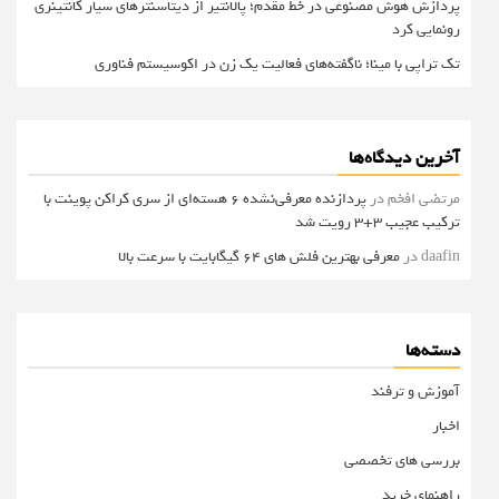
پردازش هوش مصنوعی در خط مقدم؛ پالانتیر از دیتاسنترهای سیار کانتینری
رونمایی کرد
تک تراپی با مینا؛ ناگفته‌های فعالیت یک زن در اکوسیستم فناوری
آخرین دیدگاه‌ها
مرتضی افخم
در
پردازنده معرفی‌نشده 6 هسته‌ای از سری کراکن پوینت با
ترکیب عجیب 3+3 رویت شد
daafin
در
معرفی بهترین فلش های 64 گیگابایت با سرعت بالا
دسته‌ها
آموزش و ترفند
اخبار
بررسی های تخصصی
راهنمای خرید