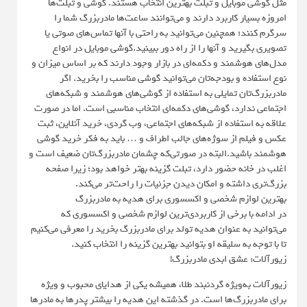
مثل گوشی موبایل و تبلت بهترین انتخاب هستند. گوشی و تبلت‌ها
امروزه بسیار کاربرد دارند و می‌توانند ساعت‌ها مادربزرگ شما را
سرگرم کنند؛ همچنین می‌توانید به راحتی با آنها تماس‌های صوتی یا
تصویری بگیرید و آنها را از راه دور ببینید.گوشی موبایل در انواع
مدل‌های هوشمند و دکمه‌ای در بازار وجود دارند که بر اساس میزان و
نوع استفاده و بودجه‌تان می‌توانید گوشی مناسب را بخرید. اگر
مادربزرگ‌تان تمایلی به استفاده از گوشی‌های هوشمند و شبکه‌های
اجتماعی ندارد، گوشی‌های دکمه‌ای انتخاب مناسبی است. اما در صورت
علاقه به استفاده از شبکه‌های اجتماعی، وب گردی، خرید آنلاین، ثبت
عکس و فیلم از سوژه‌های جالب اطراف و … باید به فکر خرید گوشی
هوشمند باشید.البته در صورتی‌که چشمان مادربزرگ‌تان ضعیف است و
اغلب در خانه حضور دارد، تبلت گزینه‌ بهتر خواهد بود؛ زیرا صفحه
بزرگ‌تری داشته و امکان دیدن جزئیات را راحت‌تر می‌کند.
بهترین لوازم شخصی و اکسسوری برای هدیه به مادربزرگ
در ادامه با برخی از کاربردی‌ترین لوازم شخصی و اکسسوری که
می‌توانید به عنوان هدیه تولد برای مادربزرگ بخرید را معرفی می‌کنیم
تا با توجه به سلیقه او بتوانید بهترین گزینه را انتخاب کنید.
زیورآلات: عشق ابدی مادربزرگ!
زیورآلات به‌ویژه گردنبند طلا، همیشه یکی از هدایای محبوب و ویژه
برای مادربزرگ‌ها است. در گذشته این هدیه را بیشتر پدرها به مادرها