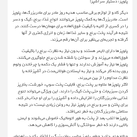
پلوپز: دستیار سرآشپز!
دیگر کادو از لوازم برقی مناسب هدیه روز مادر برای مادربزرگ‌ها، پلوپز
است. مادربزرگ‌ها به کمک پلوپز‌ می‌توانند انواع غذا، برنج، کیک و دسر
را در کسری از ثانیه با کیفیت فوق‌العاده برای مهمان‌ها درست کنند. در
نتیجه فرآیند پخت برنج و سایر غذاها، زمان و انرژی کمتری از آنها
گرفته و تجربه‌ای بی‌نظیر برای آن‌ها رقم می‌زند.
پلوپزها دارای تایمر هستند و بدون نیاز به نظارت، برنج را باکیفیت
فوق‌العاده می‌پزند و از سوختن یا شفته شدن برنج جلوگیری می‌کنند.
پلوپزها نیاز به آموزش ندارند و تنها با فشار یک دکمه یا چرخاندن ولوم
روی بدنه کار می‌کند و نیاز به ایستادن طولانی‌مدت در آشپزخانه یا
نظارت مداوم را از بین می‌برند.
اکثر پلوپزها علاوه بر پخت برنج، قابلیت پخت سوپ، خورشت، بخارپز
کردن سبزیجات و حتی پخت کیک را دارند. این ویژگی می‌تواند تنوع
غذایی مادربزرگتان را افزایش داده و آشپزی را برای او جذاب‌تر کند.
برای پختن و سرو برنج در پلوپز نیاز به روغن زیادی نیست؛ در نتیجه
سلامتی مادربزرگ‌تان به خطر نمی‌افتد.
پلوپزها اغلب بعد از پخت به طور اتوماتیک خاموش می‌شوند و ایمنی
بالایی دارند که خطر سوختگی یا آتش‌سوزی را کاهش می‌دهد.
چنانچه نمی‌دانید چطور پلوپز مناسب مادربزرگ را انتخاب کنید، راهنمای