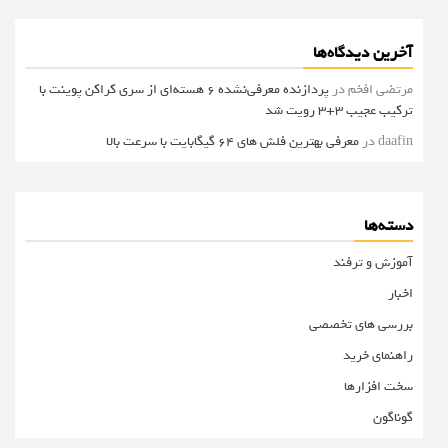
آخرین دیدگاه‌ها
مرتضی افخم
در
پردازنده معرفی‌نشده 6 هسته‌ای از سری کراکن پوینت با
ترکیب عجیب 3+3 رویت شد
daafin
در
معرفی بهترین فلش های 64 گیگابایت با سرعت بالا
دسته‌ها
آموزش و ترفند
اخبار
بررسی های تخصصی
راهنمای خرید
سخت افزارها
گوناگون