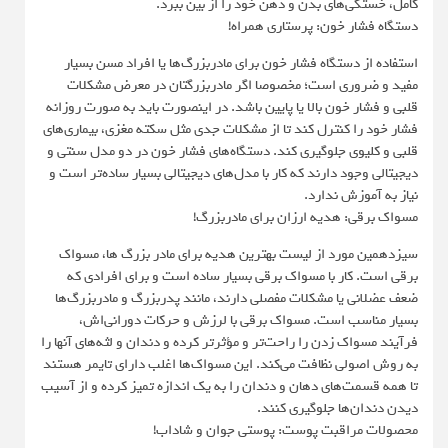
کامل، خستگی‌های بدن و ذهن خود را از بین ببرد.
دستگاه فشار خون: پرستاری همراه!
استفاده از دستگاه فشار خون برای مادربزرگ‌ها یا افراد مسن بسیار
مفید و ضروری است؛ مخصوصا اگر مادربزرگتان در معرض مشکلات
قلبی و فشار خون بالا یا پایین باشد. در اینصورت باید به صورت روزانه
فشار خود را کنترل کند تا از مشکلات جدی‌ مثل سکته مغزی، بیماری‌های
قلبی و کلیوی جلوگیری کند. دستگاه‌های فشار خون در دو مدل سنتی و
دیجیتالی وجود دارند که کار با مدل‌های دیجیتالی بسیار ساده‌تر است و
نیاز به آموزش ندارد.
مسواک برقی: هدیه ارزان برای مادربزرگ!
سیزدهمین مورد از لیست بهترین هدیه برای مادر بزرگ ها، مسواک
برقی است. کار با مسواک برقی بسیار ساده است و برای افرادی که
ضعف عضلانی یا مشکلات مفصلی دارند، مانند پدربزرگ و مادربزرگ‌ها
بسیار مناسب است. مسواک برقی با لرزش و حرکات دورانی‌اش،
فرآیند مسواک زدن را راحت‌تر و مؤثرتر کرده و دندان و لثه‌های آنها را
به روش اصولی نظافت می‌کند. این مسواک‌ها اغلب دارای تایمر هستند
تا همه قسمت‌های دهان و دندان را به یک اندازه تمیز کرده و از آسیب
دیدن دندان‌ها جلوگیری کنند.
محصولات مراقبت پوست: پوستی جوان و شاداب!