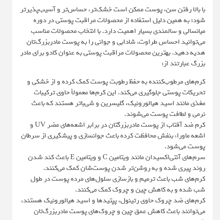
با بالا رفتن سن، پوست ممکن است خشک‌تر، حساس‌تر و آسیب‌پذیرتر
شود؛ به همین دلیل استفاده از محصولات مراقبت پوستی در دوره
میانسالی و سالمندی بسیار اهمیت دارد. با انتخاب محصولات مناسب
می‌توانید احساس طراوت، شادابی و جوانی را به پوست مادربزرگ‌تان
هدیه دهید. بهترین محصولات مراقبت پوستی به عنوان کادو برای مادر
بزرگ عبارتند از:
کرم‌های مرطوب‌کننده به حفظ رطوبت پوست کمک کرده و از خشکی و
تحریکات پوستی جلوگیری می‌کند. این کرم‌ها معمولاً حاوی ترکیبات
مغذی مانند اسید هیالورونیک، گلیسرین و شی‌باتر هستند که باعث
نرمی و لطافت پوست می‌شوند.
کرم ضد آفتاب از پوست مادربزرگتان در برابر اشعه‌های مضر UV و
اشعه ماوراء بنفش محافظت کرده باعث جوانسازی و پیشگیری از سرطان
پوست می‌شود.
سرم‌های آنتی‌اکسیدان مانند ویتامین C و ویتامین E باعث کند شدن
روند پیری شده و به روشن‌تر شدن پوست‌شان کمک می‌کنند.
کرم‌های شب باعث ترمیم و بازسازی سلول‌های مرده پوست در طول
شب شده و به کاهش چین و چروک کمک می‌کنند.
کرم‌های ضد چروک حاوی رتینول، پپتیدها و اسید هیالورونیک هستند،
می‌توانند باعث کاهش عمق چین و چروک‌های پوست مادربزرگ‌تان