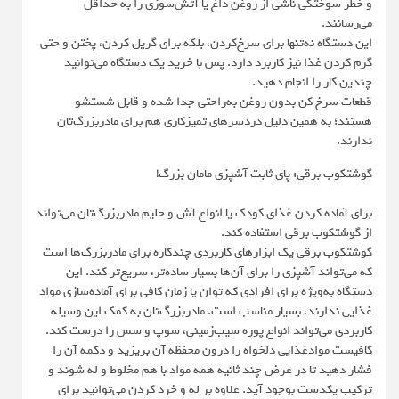
و خطر سوختگی ناشی از روغن داغ یا آتش‌سوزی را به حداقل
می‌رسانند.
این دستگاه نه‌تنها برای سرخ‌کردن، بلکه برای گریل کردن، پختن و حتی
گرم کردن غذا نیز کاربرد دارد. پس با خرید یک دستگاه می‌توانید
چندین کار را انجام دهید.
قطعات سرخ کن بدون روغن به‌راحتی جدا شده و قابل شستشو
هستند؛ به همین دلیل دردسرهای تمیزکاری هم برای مادربزرگ‌تان
ندارند.
گوشتکوب برقی: پای ثابت آشپزی مامان بزرگ!
برای آماده کردن غذای کودک یا انواع آش و حلیم مادربزرگ‌تان می‌تواند
از گوشتکوب برقی استفاده کند.
گوشتکوب برقی یک ابزارهای کاربردی چندکاره برای مادربزرگ‌ها است
که می‌تواند آشپزی را برای آن‌ها بسیار ساده‌تر، سریع‌تر کند. این
دستگاه به‌ویژه برای افرادی که توان یا زمان کافی برای آماده‌سازی مواد
غذایی ندارند، بسیار مناسب است. مادربزرگ‌تان به کمک این وسیله
کاربردی می‌تواند انواع پوره سیب‌زمینی، سوپ و سس را درست کند.
کافیست موادغذایی دلخواه را درون محفظه آن بریزید و دکمه آن را
فشار دهید تا در عرض چند ثانیه همه مواد با هم مخلوط و له شوند و
ترکیب یکدست بوجود آید. علاوه بر له و خرد کردن می‌توانید برای