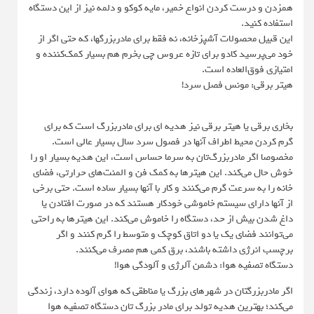
همزدن و درست کردن انواع خمیر، مایه کوکو و دلمه نیز از این دستگاه
استفاده کنید.
این قبیل محصولات آشپزخانه، نه فقط برای مادربزرگها، که حتی اگر از
خود می‌پرسید کادو برای تازه عروس چی بخرم هم بسیار کمک‌کننده و
امتیازی فوق‌العاده‌ است.
هیتر برقی: مونس فصل سرد!
بخاری برقی یا هیتر برقی نیز هدیه ای برای مادربزرگ است که برای
گرم کردن محیط اطراف آنها در فصول سرد سال بسیار عالی است.
مخصوصا اگر مادربزرگ‌تان به سرما حساس است، این هدیه بسیار او را
خوش حال می‌کند. این هیترها به کمک فن و المنت‌های حرارتی، فضای
خانه را به سرعت گرم می‌کنند و کار با آنها بسیار ساده است. حتی برخی
از آنها دارای سیستم خاموشی خودکار هستند که در صورت افتادن یا
داغ شدن بیش از حد، دستگاه را خاموش می‌کند. این هیترها به راحتی
می‌توانند فضای یک یا دو اتاق کوچک و متوسط را گرم کنند و اگر
برچسب انرژی داشته باشند، برق کمی هم مصرف می‌کنند.
دستگاه تصفیه هوا: دشمن آلرژی و آلودگی هوا!
اگر مادربزر‌گتان در شهرهای بزرگ یا مناطقی که هوای آلوده دارد، زندگی
می‌کند؛ بهترین هدیه تولد برای مادر بزرگ تان دستگاه تصفیه هوا