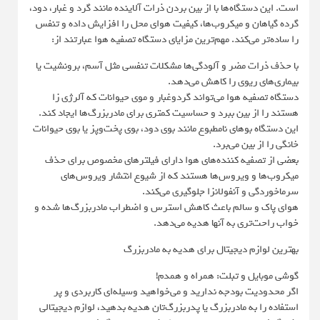
است. این دستگاه‌ها با از بین بردن ذرات آلاینده مانند گرد و غبار، دود،
گرده گیاهان و میکروب‌ها، کیفیت هوای محل را افزایش داده و تنفس
را ساده‌تر می‌کند. مهم‌ترین مزایای دستگاه تصفیه هوا عبارتند از:
با حذف ذرات مضر و آلودگی‌ها مشکلات تنفسی مثل آسم، برونشیت یا
بیماری‌های ریوی را کاهش می‌دهد.
دستگاه تصفیه هوا می‌تواند گردوغبار و موی حیوانات که آلرژی زا
هستند را از بین ببرد و حساسیت کمتری برای مادربزرگ‌ها ایجاد کند.
این دستگاه بوهای نامطبوع مانند بوی دود، بوی پخت‌وپز یا بوی حیوانات
خانگی را از بین‌ می‌برد.
بعضی از تصفیه کننده‌های هوا دارای فیلترهای مخصوص برای حذف
میکروب‌ها و ویروس‌ها هستند که از شیوع انتشار ویروس‌های
سرماخوردگی و آنفولانزا جلوگیری می‌کند.
هوای پاک و سالم باعث کاهش استرس و اضطراب مادربزرگ‌ها شده و
خواب راحت‌تری به آنها هدیه می‌دهد.
بهترین لوازم دیجیتال برای هدیه به مادربزرگ
گوشی موبایل و تبلت: همراه و همدم!
اگر محدودیت بودجه ندارید و می‌خواهید وسیله‌ای کاربردی و پر
استفاده را به مادربزرگ یا پدربزرگ‌تان هدیه بدهید، لوازم دیجیتالی