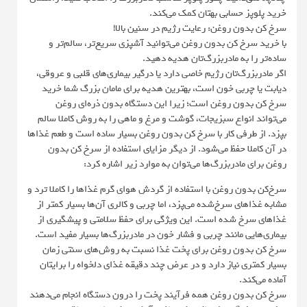
خرید پلوپز حسابی بهتان کمک می‌کند.
سرخ کن بدون روغن: رعایت رژیم در سنین بالا!
با خرید سرخ کن بدون روغن می‌توانید آشپزی سریع‌تر، سالم‌تر و
ساده‌‌تر را به مادربزرگ‌تان هدیه دهید.
اگر مادربزرگ‌تان رژیم خاصی دارد یا درگیر بیماری‌های قلبی و عروقی،
دیابت یا چربی خون است، بهترین هدیه برای مامان بزرگ‌ شما خرید
سرخ کن بدون روغن است؛ زیرا این دستگاه بدون ذره‌ای روغن
می‌تواند انواع سبزیجات، گوشت و مرغ و ماهی را به روش کاملا سالم
بپزد. از طرفی کار با سرخ کن بدون روغن بسیار ساده است و طعم غذاها
در آن کاملا حفظ می‌شود. از دیگر مزایای استفاده از سرخ کن بدون
روغن برای مادربزرگ‌ها می‌توان به موارد زیر اشاره کرد:
سرخ‌کن بدون روغن با استفاده از گردش هوای گرم غذاها را کاملا ترد و
مشابه غذاهای سرخ‌شده می‌پزد، اما چربی و کالری آن‌ها بسیار کمتر از
غذاهای سرخ شده است. این ویژگی برای حفظ سلامتی و پیشگیری از
بیماری‌هایی مانند چربی و فشار خون در مادربزرگ‌ها بسیار مفید است.
سرخ کن بدون روغن برای پخت غذا نسبت به روش‌های سنتی زمان
بسیار کمتری نیاز دارد و در عرض چند دقیقه غذای دلخواه را برایتان
آماده می‌کند.
سرخ کن بدون روغن همه فرآیند پخت را درون دستگاه انجام می‌دهند