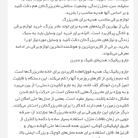
سلیقه، سن، محل زندگی، وضعیت سلامتی مادربزرگ‌تان هم دقت کنید
و بر اساس آنها هدیه مناسب را بخرید.
لوازم برقی مناسب هدیه برای مادربزرگ
یکی از بهترین گزینه‌های هدیه برای تولد مادر بزرگ، خرید لوازم برقی
و خانگی پرکاربرد است. البته برای خرید این وسایل باید به سبک
زندگی و نیازهای مادربزرگ‌تان دقت کنید و وسایل موردنیاز او را
بخرید. برخی از کاربردی‌ترین و هوشمندانه‌ترین لوازم برقی در ادامه
معرفی می‌شوند.
جارو رباتیک: هدیه‌ای شیک و مدرن
جارو رباتیک یک هدیه فوق‌العاده کاربردی برای خانه مادربزرگ‌ها است
که حجم زیادی از کارهای روزمره آنها را کم می‌کند. این دستگاه با قابلیت
تمیز کردن خودکار کف خانه، نیاز به جارو کشیدن دستی را از بین می‌برد
و به ویژه برای مادربزرگ‌هایی که ممکن است در حرکت یا خم شدن
مشکل داشته باشند، بسیار مفید است. بعضی از مدل‌ها حتی امکان تی
کشیدن زمین را هم دارند که کار را برای مادربزرگ‌تان راحت‌تر می‌کنند.
دیگر مزایای این جاروبرقی برای خانه مادربزرگ‌ها عبارتند از: صرفه
جویی در زمان نظافت منزل، استفاده بسیار ساده با دکمه یا کنترل از
طریق اپلیکیشن گوشی، تمیزی همه قسمت‌ها حتی گوشه دیوار و
قرنیزها، قابل استفاده برای همه محل‌های کوچک و بزرگ، ایمنی بالا.