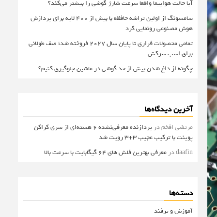
آیا حالت هواپیما واقعا سرعت شارژ گوشی را بیشتر می‌کند؟
سامسونگ از اولین تراشه حافظه با بیش از ۴۰۰ لایه برای پردازش
هوش مصنوعی رونمایی کرد
تمامی محصولات فراری تا پایان سال ۲۰۲۷ فروخته شد؛ صف طولانی
برای اسب سرکش
چگونه از داغ شدن بیش از حد گوشی در ماشین جلوگیری کنیم؟
آخرین دیدگاه‌ها
مرتضی افخم
در
پردازنده معرفی‌نشده 6 هسته‌ای از سری کراکن
پوینت با ترکیب عجیب 3+3 رویت شد
daafin
در
معرفی بهترین فلش های 64 گیگابایت با سرعت بالا
دسته‌ها
آموزش و ترفند