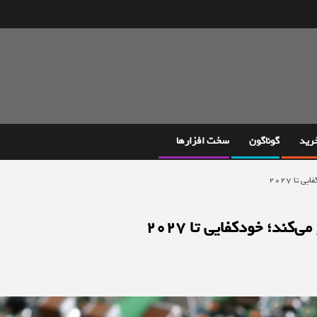
خرید
گوناگون
سخت افزارها