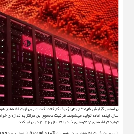
براساس گزارش
فایننشال تایمز
، یک کارخانه اختصاصی برای تراشه‌های هوش
سال آینده آماده تولید می‌شوند. ظرفیت مجموع این مراکز به‌اندازه‌ای خوا
تولید تراشه‌های 7 نانومتری خود را تا سال 2026 دو برابر کند.
از سوی دیگر، تراشه‌های چینی همچون
Ascend 910D
از هواوی و
n 690