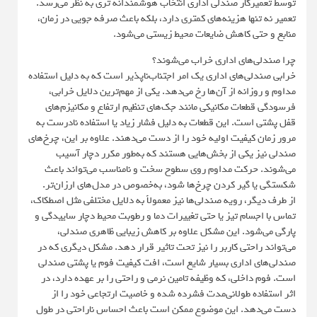
توسط تعمیرکار صندلی اداری انتخاب هوشمندانه‌ تری به نظر می‌رسد.
تعمیر نه تنها هزینه‌های کمتری دارد، بلکه باعث صرفه‌ جویی در زمان،
منابع و حتی کاهش ضایعات محیط‌ زیستی می‌شود.
چرا صندلی‌های اداری خراب می‌شوند؟
خرابی صندلی‌های اداری یک امر اجتناب‌ناپذیر است که به دلیل استفاده
مداوم و روزانه از آن‌ها رخ می‌دهد. یکی از مهم‌ترین دلایل خرابی،
فرسودگی قطعات مکانیکی مانند جک‌های تنظیم ارتفاع و مکانیزم‌های
قفل پشتی است. این قطعات به دلیل فشار زیاد یا استفاده نادرست به
مرور زمان کیفیت اولیه خود را از دست می‌دهند. علاوه بر این، چرخ‌های
صندلی نیز یکی از بخش‌هایی هستند که به‌طور مکرر دچار آسیب
می‌شوند. حرکت مداوم روی سطوح سخت و نامناسب می‌تواند باعث
شکستگی یا گیر کردن چرخ‌ها شود، به‌خصوص در مدل‌های ارزان‌تر.
از طرف دیگر، رویه صندلی‌ها نیز معمولاً به دلایل مختلفی مثل اصطکاک،
تماس با اجسام تیز یا حتی تغییرات دما و رطوبت محیط دچار ساییدگی و
پارگی می‌شود. این مشکل علاوه بر کاهش زیبایی ظاهری صندلی،
می‌تواند راحتی کاربر را نیز تحت تاثیر قرار دهد. مشکل دیگری که در
صندلی‌های اداری بسیار شایع است، افت کیفیت فوم یا پشتی صندلی
است. فوم داخلی، که وظیفه تامین نرمی و راحتی را بر عهده دارد، در
اثر استفاده طولانی‌مدت فشرده شده و خاصیت ارتجاعی خود را از
دست می‌دهد. این موضوع ممکن است باعث احساس ناراحتی در طول