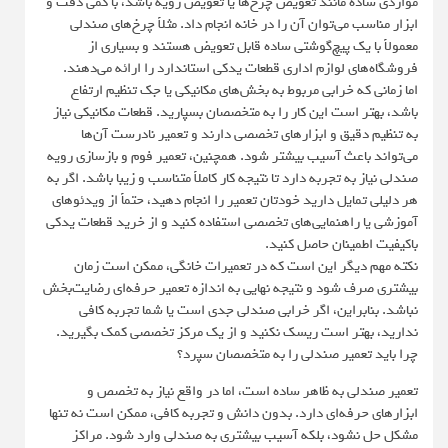
مواردی ساده مانند تعویض چرخ‌ها یا تعویض رویه باشد، با کمی دقت و
ابزار مناسب می‌توان آن را در خانه انجام داد. مثلاً چرخ‌های صندلی
معمولاً با یک پیچ‌گوشتی ساده قابل تعویض هستند و بسیاری از
فروشگاه‌های لوازم اداری قطعات یدکی استاندارد را ارائه می‌دهند.
اما زمانی که خرابی مربوط به بخش‌های مکانیکی یا جک تنظیم ارتفاع
باشد، بهتر است این کار را به متخصصان بسپارید. قطعات مکانیکی نیاز
به تنظیم دقیق و ابزارهای تخصصی دارند و تعمیر نادرست آن‌ها
می‌تواند باعث آسیب بیشتر شود. همچنین، تعمیر فوم و بازسازی رویه
صندلی نیاز به تجربه دارد تا نتیجه کار کاملاً متناسب و زیبا باشد. اگر به
هر دلیلی تمایل دارید خودتان تعمیر را انجام دهید، حتماً از ویدئوهای
آموزشی یا راهنمایی‌های تخصصی استفاده کنید و از خرید قطعات یدکی
باکیفیت اطمینان حاصل کنید.
نکته مهم دیگر این است که در تعمیرات خانگی، ممکن است زمان
بیشتری صرف شود و نتیجه نهایی به اندازه تعمیر حرفه‌ای رضایت‌بخش
نباشد. بنابراین، اگر خرابی صندلی جدی است یا شما تجربه کافی
ندارید، بهتر است ریسک نکنید و از یک مرکز تخصصی کمک بگیرید.
چرا باید تعمیر صندلی را به متخصصان سپرد؟
تعمیر صندلی به ظاهر ساده است، اما در واقع نیاز به تخصص و
ابزارهای حرفه‌ای دارد. بدون دانش و تجربه کافی، ممکن است نه تنها
مشکل حل نشود، بلکه آسیب بیشتری به صندلی وارد شود. مراکز