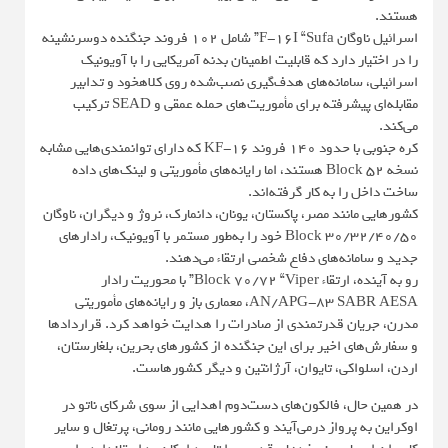
هستند.
اسرائیل ناوگان F-16I “Sufa” شامل ۱۰۲ فروند جنگنده دو‌سرنشینه
را در اختیار دارد که قابلیت اطمینان بدنه آمریکایی را با آویونیک
اسرائیلی، سامانه‌های هدف‌گیری نصب‌شده روی کلاهخود و تدابیر
مقابله‌ای پیشرفته برای مأموریت‌های حمله عمقی و SEAD ترکیب
می‌کند.
کره جنوبی با حدود ۱۴۰ فروند KF-16 که دارای توانمندی‌هایی مشابه
نسخه Block 52 هستند، اما رایانه‌های مأموریتی و لینک‌های داده
ساخت داخل را به کار گرفته‌اند.
کشورهایی مانند مصر، پاکستان، یونان، دانمارک، نروژ و دیگران، ناوگان
Block 30/32/40/50 خود را به‌طور مستمر با آویونیک، رادارهای
جدید و سامانه‌های دفاع شخصی ارتقاء می‌دهند.
رو به آینده، ارتقاء Block 70/72 “Viper” با محوریت رادار
AN/APG-83 SABR AESA، معماری باز و رایانه‌های مأموریتی
مدرن، جریان قدرتمندی از صادرات را هدایت خواهد کرد. قراردادها
و سفارش‌های اخیر برای این جنگنده از کشورهای بحرین، بلغارستان،
اردن، اسلواکی، تایوان، آرژانتین و دیگر کشورهاست.
در همین حال، فالکون‌های دست‌دوم اهدایی از سوی شرکای ناتو در
اوکراین به پرواز درمی‌آیند و کشورهایی مانند رومانی، پرتغال و سایر