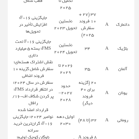
تکمیل تا
قطب شمال
۲۰۲۵
۳۷ (۲۷ +
جایگزینی F-16؛
۱۰ فروند
نخستین
دانمارک
A
افزایش تأخیر در
سفارش
تحویل ۲۰۲۳
تحویل‌ها
۲۰۲۵)
جایگزینی F-16 تحت
نخستین
بلژیک
A
۳۴
FMS؛ بسته ۵ میلیارد
تحویل ۲۰۲۴
دلاری
نقش اشتراک هسته‌ای؛
۲۰۲۶ تا
آلمان
A
۳۵
سفارش شامل گزینه ۱۰
۲۰۲۹
فروند اضافی
۲۰ (گزینه
سفارش در سال ۲۰۲۴؛
حدود
برای ۴۰
در انتظار قرارداد FMS؛
یونان
A
۲۰۲۷–
فروند
پر کردن شکاف اف-۱۶/
۲۰۲۸
دیگر)
رافال
قرارداد امضا شده
اوایل دهه
نوامبر ۲۰۲۴؛ جایگزینی
رومانی
A
۳۲ (تا ۴۸)
۲۰۳۰
F-16؛ گران‌ترین خرید
سرانه
۸ فروند A
ناوگان کوچک اولیه؛