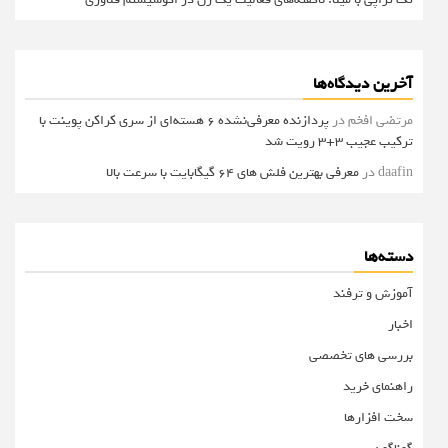
آخرین دیدگاه‌ها
مرتضی افخم
در
پردازنده معرفی‌نشده 6 هسته‌ای از سری کراکن پوینت با
ترکیب عجیب 3+3 رویت شد
daafin
در
معرفی بهترین فلش های 64 گیگابایت با سرعت بالا
دسته‌ها
آموزش و ترفند
اخبار
بررسی های تخصصی
راهنمای خرید
سخت افزارها