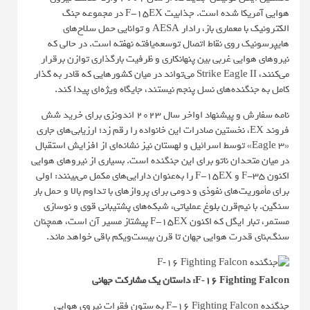
هوایی آمریکا شده است. جذابیت F-15EX در مجموعه جنگ
الکترونیک با معماری باز، رادار AESA و توانایی حمل سلاح‌های
هایپرسونیک روی نقاط اتصال توسعه‌یافته نهفته است. در حالی که
نیروهای هوایی غربی بین پنهانکاری و ظرفیت بارگذاری توازن برقرار
می‌کنند، Strike Eagle II می‌تواند در میان کشورهایی که قادر به گذار
کامل به جنگنده‌های نسل پنجم نیستند، جایگاه ویژه‌ای پیدا کند.
نامه سفارش و پیشنهاد اواخر سال ۲۰۲۳ اندونزی برای خرید شش
فروند EX، نخستین صادرات این خانواده را رقم زد؛ ارزیابی‌های جاری
«Eagle 3» توسط اسرائیل و لهستان نیز نشانه‌ای از افزایش استقبال
در میان متحدان ناتو برای این جنگنده است. بسیاری از نیروهای هوایی
اکنون F-35 و F-15EX را به‌عنوان دارایی‌های مکمل می‌بینند: اولی
برای مأموریت‌های نفوذی و دومی برای پروازهای با تداوم بالا و حمل بار
سنگین. با نیم‌قرن بلوغ عملیاتی، شبکه‌های پشتیبانی قوی و نوسازی
مستمر، تبار ایگل که اکنون F-15EX پیشتاز مسیر آن است، همچنان
سنگ‌بنای قدرت هوایی جهان تا قرن بیست‌ویکم باقی خواهد ماند.
F‑۱۶ Fighting Falcon: داستان یک مشارکت جهانی
جنگنده F-16 Fighting Falcon به ستون فقرات نیروی هوایی