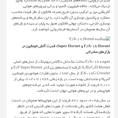
کاربران اروپایی، نسخه‌های قدیمی را تا حد امکان به استاندارد وایپر
نزدیک می‌کنند. علاقه فیلیپین، کلمبیا و برخی نیروی‌های هوایی
آفریقایی نیز بر ترکیب بدون تاریخ مصرف فالکون از نظر قیمت مناسب،
عملکرد و پتانسیل نوسازی آن تأکید دارد. با این سفارش‌ها و برنامه‌های
نوسازی خارجی، داستان جهانی فالکون هنوز به پایان نرسیده و بال‌های
آن سال‌ها همچنان در آسمان‌ها فرمانروایی خواهند کرد.
F/A‑۱۸ Hornet و Super Hornet: قدرت آتش ناونشین در
بازارهای صادراتی
خانواده F/A-18 ساخت مک‌دانل داگلاس/بوئینگ، از مدل‌های اصلی
A/B/C/D Hornet گرفته تا نسخه‌های بزرگ‌تر E/F Super Hornet و
EA-18G Growler، از سال ۱۹۸۳ ستون فقرات هوانوردی ناونشین
آمریکا و متحدانش بوده است. در بازه زمانی ۱۹۷۸ تا ۲۰۲۰، بیش از
۲,۱۰۰ فروند از خانواده هورنت تولید شد که بر عرشه ناوهای
هواپیمابر و در نیروهای هوایی جهان خدمت کرده‌اند.
در سال ۲۰۲۵، حدود ۸۲۰ فروند از این هواپیماها همچنان در خدمت
فعال هشت کشور باقی مانده‌اند؛ از هورنت‌های قدیمی که در انتظار
بازنشستگی هستند گرفته تا سوپر هورنت‌هایی که هنوز از طریق
آخرین خطوط تولید بوئینگ، با برنامه تحویل تا اواخر ۲۰۲۵، به دست