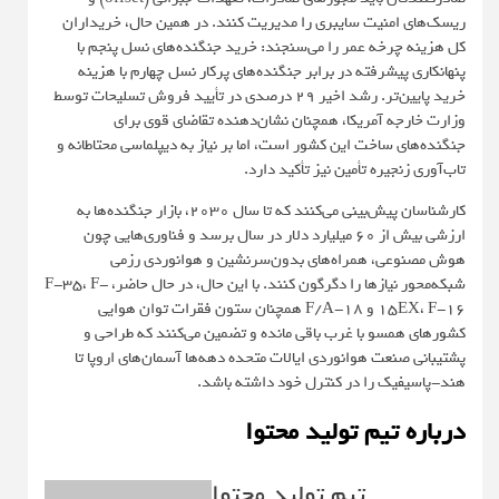
ریسک‌های امنیت سایبری را مدیریت کنند. در همین حال، خریداران
کل هزینه چرخه عمر را می‌سنجند: خرید جنگنده‌های نسل پنجم با
پنهانکاری پیشرفته در برابر جنگنده‌های پرکار نسل چهارم با هزینه
خرید پایین‌تر. رشد اخیر ۲۹ درصدی در تأیید فروش تسلیحات توسط
وزارت خارجه آمریکا، همچنان نشان‌دهنده تقاضای قوی برای
جنگنده‌های ساخت این کشور است، اما بر نیاز به دیپلماسی محتاطانه و
تاب‌آوری زنجیره تأمین نیز تأکید دارد.
کارشناسان پیش‌بینی می‌کنند که تا سال ۲۰۳۰، بازار جنگنده‌ها به
ارزشی بیش از ۶۰ میلیارد دلار در سال برسد و فناوری‌هایی چون
هوش مصنوعی، همراه‌های بدون‌سرنشین و هوانوردی رزمی
شبکه‌محور نیازها را دگرگون کنند. با این حال، در حال حاضر، F-35، F-
15EX، F-16 و F/A-18 همچنان ستون فقرات توان هوایی
کشورهای همسو با غرب باقی مانده و تضمین می‌کنند که طراحی و
پشتیبانی صنعت هوانوردی ایالات متحده دهه‌ها آسمان‌های اروپا تا
هند-پاسیفیک را در کنترل خود داشته باشد.
درباره تیم تولید محتوا
تیم تولید محتوا