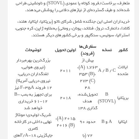
متعارف، برخاست/فرود کوتاه یا عمودی (STOVL) و ناونشینی طراحی
شده‌اند و طیف گسترده‌ای از نیازهای دفاعی را پوشش می‌دهند.
خریداران اصلی این جنگنده شامل شرکای ناتو (بریتانیا، ایتالیا، هلند،
کانادا، دانمارک، نروژ، فنلاند، یونان، رومانی) به‌علاوه ژاپن، کره جنوبی،
استرالیا، سوئیس، سنگاپور و برخی کشورهای دیگر هستند.
سفارش‌ها
کشور
نسخه
اولین تحویل
توضیحات
(فروند)
بیش از
بزرگ‌ترین بهره‌بردار
ایالات
۱,۷۶۳ (A)،
(نیروی هوایی،
۲۰۱۱
A / B / C
متحده
۳۵۳ (B)،
تفنگداران دریایی،
۲۷۳ (C)
نیروی دریایی آمریکا)
۴۸
۱۲ فروند F-35A نیز
B
تحویل‌شده،
برای تجهیز به بمب B-
بریتانیا
۲۰۱۸
(STOVL)
هدف
61-12 خریداری
گذاری ۱۳۸
خواهد شد
شریک تولیدی؛ مونتاژ
۲۰۱۵ (A)،
ایتالیا
A و B
حدود ۹۰
نهایی داخلی در کارخانه
۲۰۱۶ (B)
کامری
۷۲ (با
جایگزینی F/A-18های