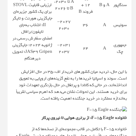
A تا ۲۰۳۰،
سنگاپور
A و B
+ 12
ارزیابی قابلیت STOVL
B تا ۲۰۲۶
فروند B
برای یک کشور جزیره‌ای
جایگزینی هورنت و تایگر
۲۰۲۷–
سوئیس
A
۳۶
II؛ انتخاب به‌جای
۲۰۳۰
تایفون/رافال
امضای سفارش رسمی در
جمهوری
۲۰۳۱–
ژانویه ۲۰۲۴؛ جایگزینی
۲۴
A
چک
۲۰۳۷
JAS39 Gripen؛ تحویل
دیرهنگام
با این حال، تردید میان کشورهای خریدار اف-۳۵ در حال افزایش
است. سوئد و اسپانیا خریدها را به نفع گزینه‌های اروپایی به تعویق
انداخته‌اند، در حالی که کانادا و پرتغال در حال بازنگری تعهدات خود
برای خرید هستند. این تحولات نشان می‌دهد که اهرم سیاسی تقریباً
به‌اندازه عملکرد در خرید جنگنده اهمیت یافته است.
خانواده F-15 Eagle: از برتری هوایی تا نیروی پرکار
خانواده F-15 با تکامل در قالب مجموعه‌ای از نسخه‌ها که از
جنگنده‌های صرفاً برتری هوایی تا مدل‌های دومنظوره ضربتی Eagle و