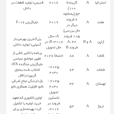
استرالیا
A
گزینه تا
۲۰۱۸
قدیمی؛ تولید قطعات در
۱۰۰)
داخل
۵۲ (به‌علاوه
۶ فروند
هلند
A
۲۰۱۹
جایگزینی F-16
دیگر در
حال بررسی)
۱۰۵ فروند
A: سال
بزرگ‌ترین بهره‌بردار
ژاپن
A و B
A، ۴۲
۲۰۱۸؛ B: در
آسیایی؛ تولید داخلی
فروند B
حال تحویل
برنامه با تأخیر ناشی از
کانادا
A
۸۸
احتمالاً ۲۰۲۶
تغییر مواضع سیاسی
جایگزینی جنگنده HX؛
۲۰۲۵–
فنلاند
A
۶۴
انتخاب شده به‌جای
۲۰۳۰
گریپن/رافال
۲۰۲۵–
بازدارندگی جناح شرقی
لهستان
A
۳۲
۲۰۳۰
ناتو؛ قابلیت همکاری ناتو
تحویل
نخستین
اولین کشوری که تعهد
فروند در
خرید اولیه را تکمیل
نروژ
A
۵۲
۲۰۱۷،
کرد؛ بهینه‌سازی برای