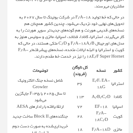
مشتریان می‌رسند.
در حالی که خط تولید F/A-18 در شرکت بوئینگ تا سال ۲۰۲۷ به
تحویل‌های نهایی خود نزدیک می‌شود، چندین کشور همچنان هم
نسخه‌های قدیمی هورنت و هم گونه‌های جدیدتر سوپر هورنت را به
کار می‌گیرند. استرالیا، کانادا، فنلاند، اسپانیا، مالزی و سوئیس هنوز به
مدل‌های اورجینال F/A-18A/B و C/D متکی هستند، در حالی که
کویت و استرالیا و البته ایالات متحده، نسخه‌های پیشرفته‌تر F/A-
18E/F Super Hornet را نیز در خدمت خط مقدم دارند.
کل ناوگان
کشور
نسخه
توضیحات
(فروند)
E/F، EA-
شامل نسخه جنگ الکترونیک
استرالیا
۳۶
Growler
18G
تا سال ۲۰۲۵ با F-35 جایگزین
کانادا
A/B/C/D
۱۱۳
می‌شود
اسپانیا
EF-18
۷۲
ارتقاءیافته با رادارهای AESA
F/A-
کویت
۲۸
جنگنده‌های Block II ساخت جدید
18C/D
خریداری‌شده به صورت دست دوم
مالزی
F/A-18D
۱۸
از استرالیا