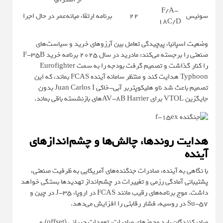
F/A-
سوئیس
۲۲
برنامه ارتقاء میانه‌عمر در حال اجرا
18C/D
وضعیت اسپانیا، پیچیدگی تعامل بین آرزوهای خرید و سیاست‌های
صنعتی را برجسته می‌کند: مادرید در سال ۲۰۲۵ برنامه خرید F-35B
را کنار گذاشت و تصمیم گرفت بودجه را به سمت Eurofighter
Typhoon هدایت کند و منتظر سامانه آینده FCAS بماند، که این
تصمیم باعث شد ناو هلیکوپتربر آبی-خاکی Juan Carlos I بدون
جایگزین VTOL برای AV-8B Harrier‌های بازنشسته باقی بماند.
هدایت روندها، چالش‌ها و چشم‌اندازهای
آینده
با نگاهی به آینده، صادرات جنگنده‌های آمریکایی به ظرفیت صنعتی،
پشتیبانی آمادگی رزمی و تغییرات در چشم‌انداز تهدیدها بستگی خواهد
داشت. موج برنامه‌های رقیب مانند FCAS در اروپا، J-35 در چین و
Su-57 در روسیه، فشار رقابتی را افزایش می‌دهد.
صادرکنندگان باید مجوزهای صادرات، تعهدات جبرانی (offset) و