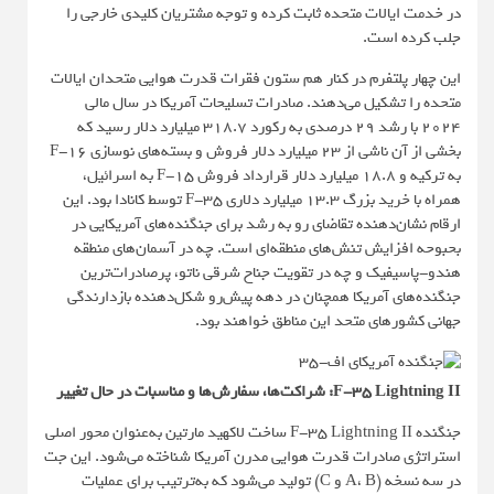
در خدمت ایالات متحده ثابت کرده و توجه مشتریان کلیدی خارجی را
جلب کرده است.
این چهار پلتفرم در کنار هم ستون فقرات قدرت هوایی متحدان ایالات
متحده را تشکیل می‌دهند. صادرات تسلیحات آمریکا در سال مالی
۲۰۲۴ با رشد ۲۹ درصدی به رکورد ۳۱۸.۷ میلیارد دلار رسید که
بخشی از آن ناشی از ۲۳ میلیارد دلار فروش و بسته‌های نوسازی F-16
به ترکیه و ۱۸.۸ میلیارد دلار قرارداد فروش F-15 به اسرائیل،
همراه با خرید بزرگ ۱۳.۳ میلیارد دلاری F-35 توسط کانادا بود. این
ارقام نشان‌دهنده تقاضای رو به رشد برای جنگنده‌های آمریکایی در
بحبوحه افزایش تنش‌های منطقه‌ای است. چه در آسمان‌های منطقه
هندو-پاسیفیک و چه در تقویت جناح شرقی ناتو، پرصادرات‌ترین
جنگنده‌های آمریکا همچنان در دهه پیش‌رو شکل‌دهنده بازدارندگی
جهانی کشورهای متحد این مناطق خواهند بود.
F-35 Lightning II: شراکت‌ها، سفارش‌ها و مناسبات در حال تغییر
جنگنده F-35 Lightning II ساخت لاکهید مارتین به‌عنوان محور اصلی
استراتژی صادرات قدرت هوایی مدرن آمریکا شناخته می‌شود. این جت
در سه نسخه (A، B و C) تولید می‌شود که به‌ترتیب برای عملیات