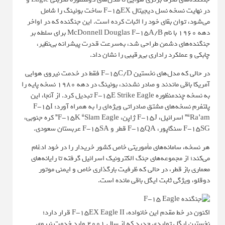
در نهایت نسخه نسل دیجیتال F-15EX ساخت بوئینگ را شامل
می‌شود، توان بقای خود را اثبات کرده است. این جنگنده که در اواخر
دهه ۱۹۶۰ با نام McDonnell Douglas F-15A/B برای سلطه بر
جنگنده‌های دشمن طراحی شد، به‌سرعت قدرت پیشرانه بی‌نظیر،
چابکی و عملکرد راداری بی‌رقیبی را نشان داد.
در حالی که مدل‌های نخستین F-15C/D فقط در خدمت نیروی هوایی
آمریکا باقی ماندند و صادر نشدند، بوئینگ در دهه ۱۹۸۰ نسخه پایه را
به نسخه چندمنظوره F-15E Strike Eagle تبدیل کرد. از آنجا، این
پلتفرم نسخه‌های مشتق صادراتی ویژه‌ای را به همراه آورد: F-15I
“Ra’am” اسرائیل، F-15J ژاپن، F-15K “Slam Eagle” کره جنوبی،
F-15SG سنگاپور، F-15QA قطر و F-15SA عربستان سعودی.
هر نسخه، سامانه‌های مأموریتی خاص کشور خریدار را در خود ادغام
می‌کند؛ از مجموعه‌های جنگ الکترونیک اسرائیل گرفته تا رایانه‌های
معماری باز قطر، در حالی که ظرفیت بارگذاری خاص و ایمنی موتور
دوقلو، ویژگی ثابت ایگل باقی مانده است.
اکنون در خط مقدم این خانواده، F-15EX Eagle II قرار دارد؛
نخستین ایگل تولیدی جدید که از سال ۲۰۰۱ وارد خدمت نیروی