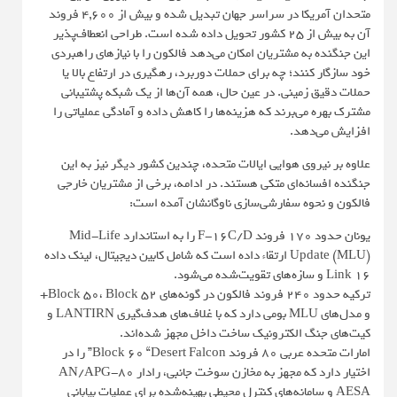
متحدان آمریکا در سراسر جهان تبدیل شده و بیش از ۴,۶۰۰ فروند
آن به بیش از ۲۵ کشور تحویل داده شده است. طراحی انعطاف‌پذیر
این جنگنده به مشتریان امکان می‌دهد فالکون را با نیازهای راهبردی
خود سازگار کنند؛ چه برای حملات دوربرد، رهگیری در ارتفاع بالا یا
حملات دقیق زمینی. در عین حال، همه آن‌ها از یک شبکه پشتیبانی
مشترک بهره می‌برند که هزینه‌ها را کاهش داده و آمادگی عملیاتی را
افزایش می‌دهد.
علاوه بر نیروی هوایی ایالات متحده، چندین کشور دیگر نیز به این
جنگنده افسانه‌ای متکی هستند. در ادامه، برخی از مشتریان خارجی
فالکون و نحوه سفارشی‌سازی ناوگانشان آمده است:
یونان حدود ۱۷۰ فروند F-16C/D را به استاندارد Mid-Life
Update (MLU) ارتقاء داده است که شامل کابین دیجیتال، لینک داده
Link 16 و سازه‌های تقویت‌شده می‌شود.
ترکیه حدود ۲۴۰ فروند فالکون در گونه‌های Block 50، Block 52+
و مدل‌های MLU بومی دارد که با غلاف‌های هدف‌گیری LANTIRN و
کیت‌های جنگ الکترونیک ساخت داخل مجهز شده‌اند.
امارات متحده عربی ۸۰ فروند Block 60 “Desert Falcon” را در
اختیار دارد که مجهز به مخازن سوخت جانبی، رادار AN/APG-80
AESA و سامانه‌های کنترل محیطی بهینه‌شده برای عملیات بیابانی