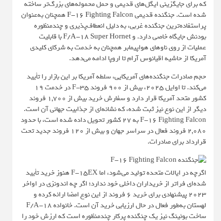
که برای جایگزینی ایگل‌های قدیمی و حمل محموله‌های بزرگ‌تر ساخته
شده است. جنگنده قدیمی
F-16 Fighting Falcon
همچنان به‌عنوان
پراستفاده‌ترین جنگنده غربی، به دلیل انعطاف‌پذیری و چندمنظوره
بودنش جایگاه خاصی دارد. و
F/A-18 Super Hornet
با قابلیت
عملیات از روی ناوهای هواپیمابر همچنان به خدمت به شرکای کلیدی
آمریکا از حاشیه اقیانوس آرام تا اروپا ادامه می‌دهد.
حجم صادرات جنگنده‌های آمریکایی، سلطه آمریکا بر این بازار را تأیید
می‌کند. تا اوایل ۲۰۲۵، بیش از ۹۰۰ فروند F-35 در خدمت ۱۹
کشور متحد آمریکا قرار دارد و سفارش خرید بیش از ۱,۷۰۰ فروند
دیگر از این نوع نیز ثبت شده، که نشانه‌ای از جذابیت جهانی آن است.
F-16 Fighting Falcon به ۲۷ کشور تحویل داده شده است، با حدود
۲,۰۸۰ فروند فعال در سراسر جهان و بیش از ۱۲۰ فروند جدید تحت
قرارداد برای صادرات.
اگرچه در ایالات متحده تولید می‌شود، اما F-15EX هنوز خرید تأیید
شده‌ای فراتر از خریداران داخلی خود ندارد؛ اگر چه اندونزی در اواخر
۲۰۲۳ پیشنهادی برای خرید ۶ فروند از این نوع امضا ارائه کرده و
لهستان به‌طور فعال در حال ارزیابی خرید آن است. خانواده F/A-18
ساخت بوئینگ نیز یک چنگنده پرکار چندمنظوره است که ارزش خود را