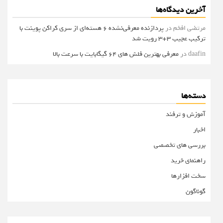
آخرین دیدگاه‌ها
مرتضی افخم
در
پردازنده معرفی‌نشده 6 هسته‌ای از سری کراکن پوینت با
ترکیب عجیب 3+3 رویت شد
daafin
در
معرفی بهترین فلش های 64 گیگابایت با سرعت بالا
دسته‌ها
آموزش و ترفند
اخبار
بررسی های تخصصی
راهنمای خرید
سخت افزارها
گوناگون