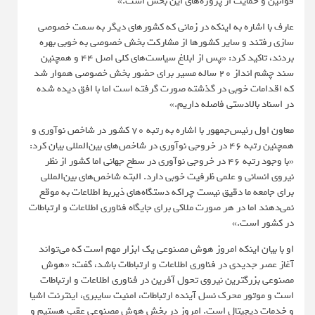
قوانین و حمایت از پروژه‌های این بخش است.»
عارف با اشاره به اینکه در زمانی که کشورهای دیگر به سمت خصوصی
سازی رفتند و سایر کشورها از مشارکت بخش خصوصی به خوبی بهره
بردند، تاکید کرد: «پس از ابلاغ سیاست‌های کلی اصل ۴۴ و همچنین
سند چشم انداز ۲۰ ساله مسیر برای حضور بخش خصوصی هموار شد
که اقدامات خوبی در گذشته صورت گرفته است اما با افق دیده شده
در اسناد بالادستی فاصله داریم.»
معاون اول رئیس‌جمهور با اشاره به رتبه ۷۰ کشور در شاخص نوآوری و
همچنین رتبه ۴۶ در خروجی نوآوری در شاخص‌های بین‌المللی بیان کرد:
«با وجود رتبه ۴۶ در خروجی نوآوری در سطح جهانی اما کشور از نظر
نیروی انسانی و علمی ظرفیت خوبی دارد. البته شاخص‌های بین‌المللی
برای جامعه ما دقیق نیست چراکه دستگاه‌های ذیربط اطلاعات به موقع
نمی‌دهند اما در هر صورت ملاکی برای جایگاه فناوری اطلاعات و ارتباطات
در کشور است.»
او با بیان اینکه امروز هوش مصنوعی یک ابزار مهم است که می‌تواند
آغاز عصر جدیدی در فناوری اطلاعات و ارتباطات باشد، گفت: «هوش
مصنوعی بزرگترین نیروی تحول آفرین در فناوری اطلاعات و ارتباطات
است و موتور محرک نسل آینده ارتباطات، امنیت سایبری، اینترنت اشیا
و خدمات دیجیتال است. امروز در بخش هوش مصنوعی عقب هستیم و