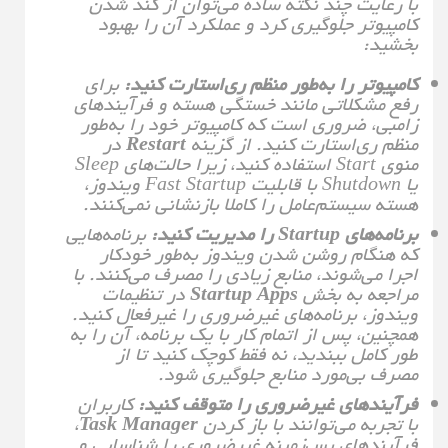
با رعایت چند نکته ساده می‌توان از کند شدن
کامپیوتر جلوگیری کرد و عملکرد آن را بهبود
بخشید:
کامپیوتر را به‌طور منظم ری‌استارت کنید:
برای
رفع مشکلاتی مانند خستگی هسته و فرآیندهای
زامبی، ضروری است که کامپیوتر خود را به‌طور
منظم ری‌استارت کنید. از گزینه
Restart
در
منوی Start استفاده کنید، زیرا حالت‌های Sleep
یا Shutdown با قابلیت Fast Startup ویندوز،
هسته سیستم‌عامل را کاملا بازنشانی نمی‌کنند.
برنامه‌های Startup را مدیریت کنید:
برنامه‌هایی
که هنگام روشن شدن ویندوز به‌طور خودکار
اجرا می‌شوند، منابع زیادی را مصرف می‌کنند. با
مراجعه به بخش
Startup Apps
در تنظیمات
ویندوز، برنامه‌های غیرضروری را غیرفعال کنید.
همچنین، پس از اتمام کار با یک برنامه، آن را به
طور کامل ببندید، نه فقط کوچک کنید تا از
مصرف بی‌مورد منابع جلوگیری شود.
فرآیندهای غیرضروری را متوقف کنید:
کاربران
با تجربه می‌توانند با باز کردن
Task Manager
،
فرآیندهای پس‌زمینه غیرضروری را شناسایی و