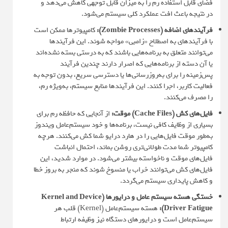
فضای قابل استفاده رم را به میزان قابل توجهی کاهش می‌دهد و
در نتیجه باعث افت عملکرد کلی سیستم می‌شود.
فرآیندهای اضافه (Zombie Processes):
کامپیوترها ممکن است
با فرآیندهای به اصطلاح «زامبی» مواجه شوند. این فرآیندها
می‌توانند متعلق به برنامه‌هایی باشند که به درستی بسته نشده‌اند
یا آن دسته از برنامه‌هایی که اصرار دارند چندین فرآیند
پس‌زمینه را برای به‌روزرسانی‌ها یا دسترسی سریع، بدون توجه به
فعالیت کاربر، اجرا کنند. این فرآیندها منابع سیستم، به‌ویژه رم،
را مصرف می‌کنند.
فایل‌های کش (Cache Files) موقت:
از آنجایی که حافظه رم برای
بسیاری از وظایف کافی نیست، برنامه‌ها و خود سیستم‌عامل ویندوز
به‌طور موقت فایل‌هایی را در هارد درایو شما کش می‌کنند. هرچه
کامپیوتر شما مدت طولانی‌تری روشن بماند، احتمال انباشت
فایل‌های موقت و ناخواسته بیشتر می‌شود. در موارد شدید، این
فایل‌های کش می‌توانند خراب یا منسوخ شوند که منجر به بروز خطا
و کاهش پایداری سیستم می‌گردد.
خستگی هسته سیستم عامل و درایورها (Kernel and Device
Driver Fatigue):
هسته سیستم‌عامل (Kernel) قلب هر
سیستم‌عامل است و درایورهای دستگاه نیز وظیفه ارتباط