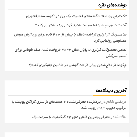
نوشته‌های تازه
تک تراپی با مینا؛ ناگفته‌های فعالیت یک زن در اکوسیستم فناوری
آیا حالت هواپیما واقعا سرعت شارژ گوشی را بیشتر می‌کند؟
سامسونگ از اولین تراشه حافظه با بیش از ۴۰۰ لایه برای پردازش هوش
مصنوعی رونمایی کرد
تمامی محصولات فراری تا پایان سال ۲۰۲۷ فروخته شد؛ صف طولانی برای
اسب سرکش
چگونه از داغ شدن بیش از حد گوشی در ماشین جلوگیری کنیم؟
آخرین دیدگاه‌ها
مرتضی افخم
در
پردازنده معرفی‌نشده 6 هسته‌ای از سری کراکن پوینت با
ترکیب عجیب 3+3 رویت شد
daafin
در
معرفی بهترین فلش های 64 گیگابایت با سرعت بالا