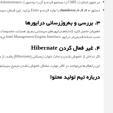
در منوی استارت، CMD را جستجو کرده و آن را به صورت Run as Administrator اجرا کنید.
دستور
shutdown /s /f /t 0
را وارد کرده و Enter بزنید. این فرمان سیستم را فوراً خاموش می‌کند.
۳. بررسی و به‌روزرسانی درایورها
نصب نسخه قدیمی‌تر درایور Intel Management Engine Interface می‌تواند مشکل را حل کند.
۴. غیر فعال کردن Hibernate
اگر تداخل از خاموش شدن با حالت خواب زمستانی (Hibernate) باشد، از دستور زیر در CMD (به صورت ادمین) استفاده کنید:
این راهکارها می‌توانند در اکثر موارد، مشکل خاموش نشدن صحیح سیستم‌ه
درباره تیم تولید محتوا