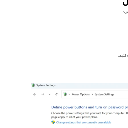
ل
ید: