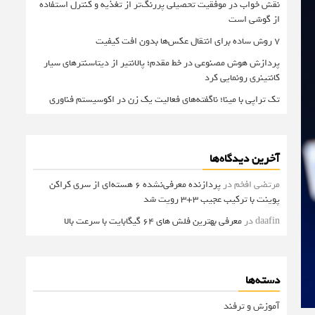
نقش خواب در موفقیت تحصیلی پررنگ‌تر از تغذیه و کنترل استفاده
از گوشی است
۷ روش ساده برای انتقال عکس‌ها بدون افت کیفیت
پردازش هوش مصنوعی در خط مقدم؛ پالانتیر از دیتاسنترهای سیار
کانتینری رونمایی کرد
تک تراپی با مینا؛ ناگفته‌های فعالیت یک زن در اکوسیستم فناوری
آخرین دیدگاه‌ها
مرتضی افخم
در
پردازنده معرفی‌نشده 6 هسته‌ای از سری کراکن
پوینت با ترکیب عجیب 3+3 رویت شد
daafin
در
معرفی بهترین فلش های 64 گیگابایت با سرعت بالا
دسته‌ها
آموزش و ترفند