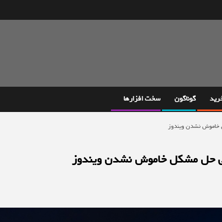
خرید
گوناگون
سخت افزارها
ل خاموش نشدن ویندوز
عی حل مشکل خاموش نشدن ویندوز