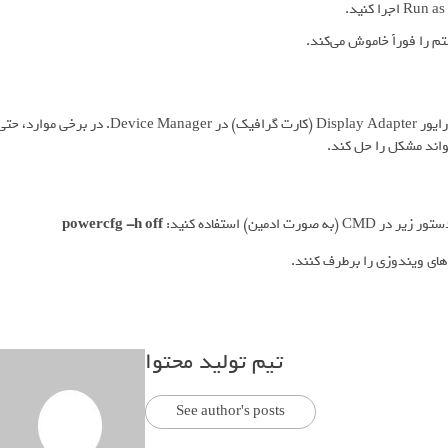
اطمینان حاصل کنید که تمام درایورهای سیستمی به‌روز هستند، مخصوصاً درایور Display Adapter (کارت گرافیک) در Device Manager. در برخی موارد، 
powercfg -h off
ای ویندوزی را برطرف کنند.
تیم تولید محتوا
See author's posts