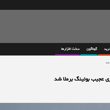
خرید
گوناگون
سخت افزارها
 شد
ژی عجیب بوئینگ برملا شد