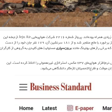
هواپیمای بوئینگ (به‌ویژه سری 737 مکس) در چند وقت گذشته با حوادث زیادی همراه بوده‌اند. پرواز شماره 2216 شرکت هواپیمایی Jeju Air ازجمله این
حوادث بود که اخیراً اتفاق افتاده و در آن هواپیما بو‌ئینگ 737–800 پس از برخورد با مانع منفجر شد و از 181 سرنشین آن، 179 نفر جان خود را از دست
که برخی رازهای بو‌ئینگ مانند
برون‌سپاری
مسئولیت‌های کلیدی به گروهی از کارگران
گفته شده که بوئینگ در زمینه توسعه و آزمایش نرم‌افزار هواپیمای 737 مکس، استراتژی غیرمعمولی را اتخاذ کرده است. این
ن موقت و فارغ‌التحصیلان تازه‌کار دانشگاهی می‌شود.