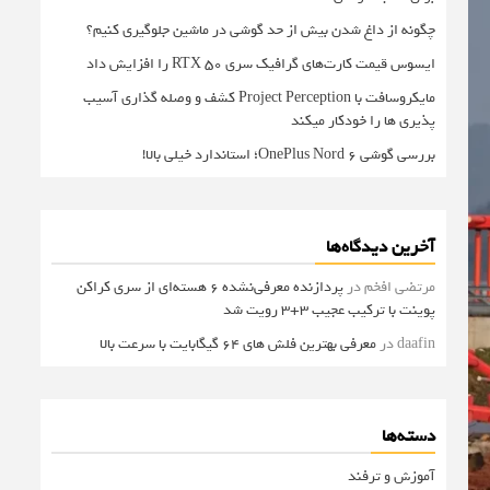
چگونه از داغ شدن بیش از حد گوشی در ماشین جلوگیری کنیم؟
ایسوس قیمت کارت‌های گرافیک سری RTX 50 را افزایش داد
مایکروسافت با Project Perception کشف و وصله گذاری آسیب
پذیری ها را خودکار میکند
بررسی گوشی OnePlus Nord 6؛ استاندارد خیلی بالا!
آخرین دیدگاه‌ها
مرتضی افخم
در
پردازنده معرفی‌نشده 6 هسته‌ای از سری کراکن
پوینت با ترکیب عجیب 3+3 رویت شد
daafin
در
معرفی بهترین فلش های 64 گیگابایت با سرعت بالا
دسته‌ها
آموزش و ترفند