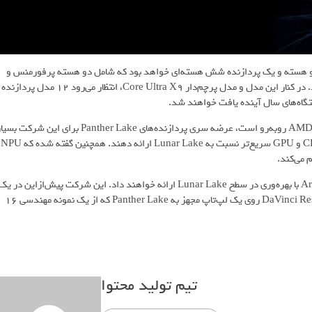
ه Core Ultra 5 322 دارای یک پردازشگر گرافیکی Celestial با دو هسته و یک پردازنده شش هسته‌ای خواهد بود که شامل دو هسته پرفورمنس و
چهار هسته کم‌مصرف است و حداکثر فرکانس آن به ۴.۴ گیگاهرتز می‌رسد. در کنار این مدل و مدل پرچم‌دار Core Ultra X9، انتظار می‌رود ۱۲ مدل پردازنده
تگاه‌های سال آینده یافت خواهند شد.
ازآنجایی‌که اینتل در بازارهای مصرفی و مراکز داده با رقابت شدید از سوی AMD روبه‌رو است، عرضه سری پردازنده‌های Panther Lake برای این شرکت 
مهم است. پیش‌بینی می‌شود این تراشه‌های جدید تا ۵۰ درصد عملکرد CPU و GPU سریع‌تر نسبت به Lunar Lake ارائه دهند. همچنین گفته شده که NPU
اینتل همچنین ادعا کرده که تراشه‌های جدید عملکردی در سطح Arrow Lake با بهره‌وری در سطح Lunar Lake ارائه خواهند داد. این شرکت پیش‌ازاین در ی
رویداد رسانه‌ای توانایی‌های هوش مصنوعی این تراشه‌ها را با اجرای DaVinci Resolve روی یک لپ‌تاپ مجهز به Panther Lake که از یک نمونه مهندسی ۱۶
تیم تولید محتوا