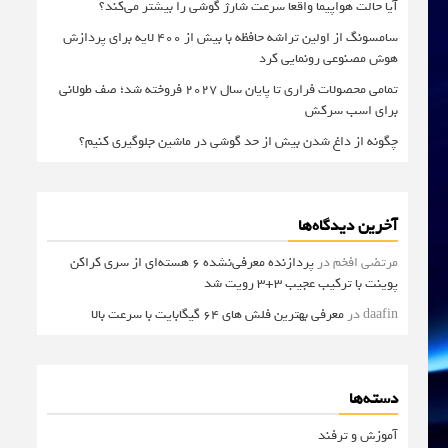
آیا حالت هواپیما واقعا سرعت شارژ گوشی را بیشتر می‌کند؟
سامسونگ از اولین تراشه حافظه با بیش از ۴۰۰ لایه برای پردازش
هوش مصنوعی رونمایی کرد
تمامی محصولات فراری تا پایان سال ۲۰۲۷ فروخته شد؛ صف طولانی
برای اسب سرکش
چگونه از داغ شدن بیش از حد گوشی در ماشین جلوگیری کنیم؟
آخرین دیدگاه‌ها
مرتضی افخم
در
پردازنده معرفی‌نشده 6 هسته‌ای از سری کراکن
پوینت با ترکیب عجیب 3+3 رویت شد
daafin
در
معرفی بهترین فلش های 64 گیگابایت با سرعت بالا
دسته‌ها
آموزش و ترفند