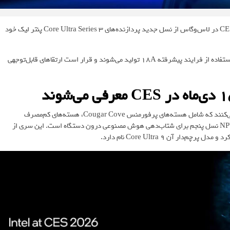
اینتل رسماً تأیید کرده که در تاریخ ۵ ژانویه (۱۵ دی) در نمایشگاه CES 2026 در لاس‌وگاس از نسل جدید پردازنده‌های Core Ultra Series 3 پنتر لیک خود
، تراشه‌های Core Ultra Series 3 پنتر لیک اینتل با استفاده از فرایند پیشرفته 18A تولید می‌شوند و قرار است ارتقاهای قابل‌توجهی
پردازنده‌های Panther Lake از معماری پنج‌قطعه‌ای (Five-Tile) استفاده می‌کنند که شامل هسته‌های پرفورمنس Cougar Cove، هسته‌های کم‌مصرف
Darkmont و Skymont، پردازشگر گرافیکی یکپارچه Xe3 Celestial و NPU نسل پنجم برای شتاب‌دهی هوش مصنوعی درون دستگاه است. این سری از