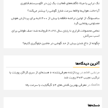
تک تراپی با مینا؛ ناگفته‌های فعالیت یک زن در اکوسیستم فناوری
آیا حالت هواپیما واقعا سرعت شارژ گوشی را بیشتر می‌کند؟
سامسونگ از اولین تراشه حافظه با بیش از ۴۰۰ لایه برای پردازش هوش
مصنوعی رونمایی کرد
تمامی محصولات فراری تا پایان سال ۲۰۲۷ فروخته شد؛ صف طولانی برای
اسب سرکش
چگونه از داغ شدن بیش از حد گوشی در ماشین جلوگیری کنیم؟
آخرین دیدگاه‌ها
مرتضی افخم
در
پردازنده معرفی‌نشده 6 هسته‌ای از سری کراکن پوینت با
ترکیب عجیب 3+3 رویت شد
daafin
در
معرفی بهترین فلش های 64 گیگابایت با سرعت بالا
دسته‌ها