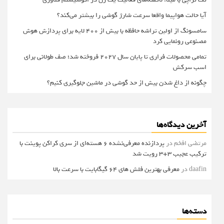
آیا حالت هواپیما واقعا سرعت شارژ گوشی را بیشتر می‌کند؟
سامسونگ از اولین تراشه حافظه با بیش از ۴۰۰ لایه برای پردازش هوش
مصنوعی رونمایی کرد
تمامی محصولات فراری تا پایان سال ۲۰۲۷ فروخته شد؛ صف طولانی برای
اسب سرکش
چگونه از داغ شدن بیش از حد گوشی در ماشین جلوگیری کنیم؟
آخرین دیدگاه‌ها
مرتضی افخم
در
پردازنده معرفی‌نشده 6 هسته‌ای از سری کراکن پوینت با
ترکیب عجیب 3+3 رویت شد
daafin
در
معرفی بهترین فلش های 64 گیگابایت با سرعت بالا
دسته‌ها