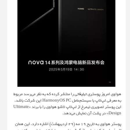
هواوی امروز
پوستری تبلیغاتی
را منتشر کرده که به نظر می‌رسد مربوط
به معرفی لپ‌تاپ با سیستم‌عامل HarmonyOS PC این شرکت باشد.
این پوستر تصویری نیمرخ از لپ‌تاپ تاشو هواوی را با برند «Ultimate
Design» در پشت آن نمایش می‌دهد.
پوستر هواوی به تاریخ ۱۹ مه (۲۹ اردیبهشت) اشاره دارد. این همان