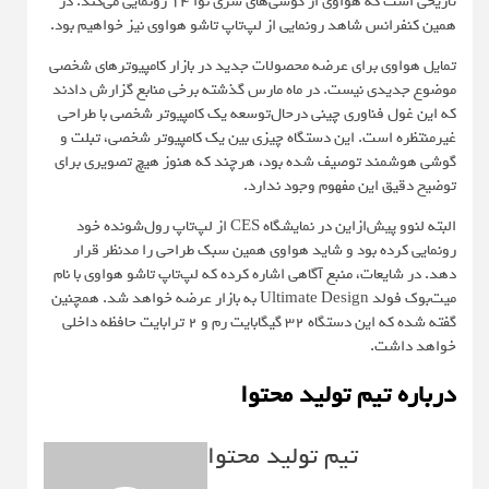
تاریخی است که هواوی از گوشی‌های سری نوا ۱۴ رونمایی می‌کند. در
همین کنفرانس شاهد رونمایی از لپ‌تاپ تاشو هواوی نیز خواهیم بود.
تمایل هواوی برای عرضه محصولات جدید در بازار کامپیوترهای شخصی
موضوع جدیدی نیست. در ماه مارس گذشته برخی منابع گزارش دادند
که این غول فناوری چینی درحال‌توسعه یک کامپیوتر شخصی با طراحی
غیرمنتظره است. این دستگاه چیزی بین یک کامپیوتر شخصی، تبلت و
گوشی هوشمند توصیف شده بود، هرچند که هنوز هیچ تصویری برای
توضیح دقیق این مفهوم وجود ندارد.
البته لنوو پیش‌از‌این در نمایشگاه CES از لپ‌تاپ رول‌شونده خود
رونمایی کرده بود و شاید هواوی همین سبک طراحی را مدنظر قرار
دهد. در شایعات، منبع آگاهی اشاره کرده که لپ‌تاپ تاشو هواوی با نام
میت‌بوک فولد Ultimate Design به بازار عرضه خواهد شد. همچنین
گفته شده که این دستگاه ۳۲ گیگابایت رم و ۲ ترابایت حافظه داخلی
خواهد داشت.
درباره تیم تولید محتوا
تیم تولید محتوا