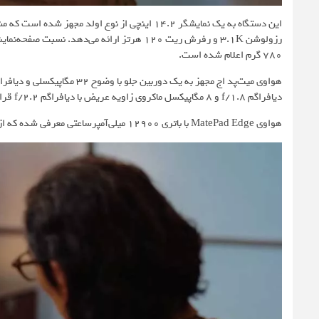
۷۸۰ گرم اعلام شده است.
دیافراگم f/1.8 و ۸ مگاپیکسل ماکروی زاویه عریض با دیافراگم f/2.2 قرار داده شده است.
هواوی MatePad Edge با باتری ۱۲۹۰۰ میلی‌آمپرساعتی معرفی شده که از شارژ فوق‌سریع ۱۴۰ واتی پشتیبانی می‌کند.