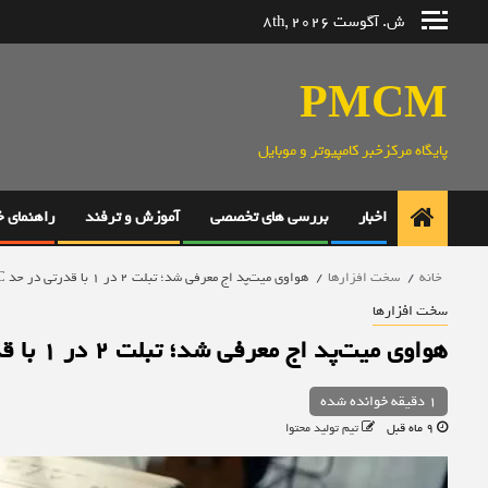
رش
ش. آگوست 8th, 2026
ه
حتوا
PMCM
پایگاه مرکزخبر کامپیوتر و موبایل
اخبار
بررسی های تخصصی
آموزش و ترفند
راهنمای 
خانه
سخت افزارها
هواوی میت‌پد اج معرفی شد؛ تبلت ۲ در ۱ با قدرتی در حد PC
سخت افزارها
هواوی میت‌پد اج معرفی شد؛ تبلت ۲ در ۱ با قدرتی در حد PC
1 دقیقه خوانده شده
9 ماه قبل
تیم تولید محتوا