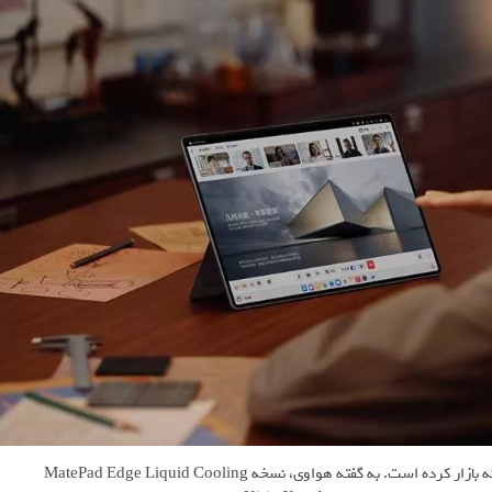
هواوی محصول جدید خود را با دو تراشه Kirin X90 و Kirin X90A روانه بازار کرده است. به گفته هواوی، نسخه MatePad Edge Liquid Cooling