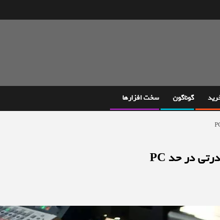
خرید
گوناگون
سخت افزارها