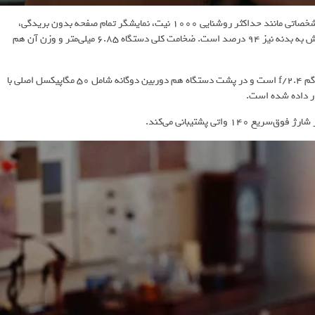
این دستگاه به یک نمایشگر ۱۴.۲ اینچی از نوع اولد مجهز شده است که مشخصاتی مانند حداکثر روشنایی ۱۰۰۰ نیت، نمایشگر تمام صفحه بدون بریدگی،
رزولوشن 3.1K و رفرش ریت ۱۲۰ هرتز ارائه می‌دهد. نسبت صفحه‌نمایش به بدنه نیز ۹۴ درصد است. ضخامت کلی دستگاه ۶.۸۵ میلی‌متر و وزن آن هم
هواوی میت‌پد اج مجهز به یک دوربین جلو با وضوح ۳۲ مگاپیکسلی و دیافراگم f/2.4 است و در پشت دستگاه هم دوربین دوگانه شامل ۵۰ مگاپیکسل اصلی با