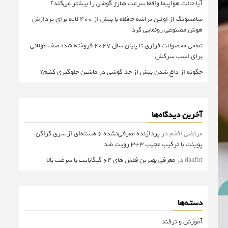
آیا حالت هواپیما واقعا سرعت شارژ گوشی را بیشتر می‌کند؟
سامسونگ از اولین تراشه حافظه با بیش از ۴۰۰ لایه برای پردازش
هوش مصنوعی رونمایی کرد
تمامی محصولات فراری تا پایان سال ۲۰۲۷ فروخته شد؛ صف طولانی
برای اسب سرکش
چگونه از داغ شدن بیش از حد گوشی در ماشین جلوگیری کنیم؟
آخرین دیدگاه‌ها
مرتضی افخم
در
پردازنده معرفی‌نشده 6 هسته‌ای از سری کراکن
پوینت با ترکیب عجیب 3+3 رویت شد
daafin
در
معرفی بهترین فلش های 64 گیگابایت با سرعت بالا
دسته‌ها
آموزش و ترفند