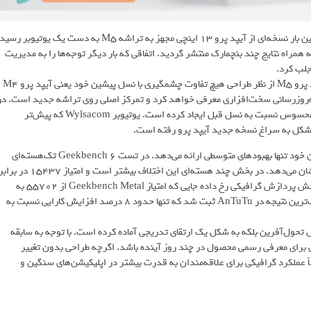
زنجیره تأمین اپل بار دیگر پیش از موعد رونمایی رسمی دچار لغزش شد و این بار نسخه‌ای از آیپد پرو 13 اینچی مجهز به تراشه M5 به دست یک یوتیوبر ر
مراه نتایج چند بنچمارک منتشر گردید. اتفاقی که بار دیگر توجه‌ها را به مدیریت
جلب کرد.
به گزارش رسانه اخبار فناوری و تکنولوژی تکنا، بر اساس این گزارش، آیپد پرو M5 از نظر طراحی هیچ تفاوت چشمگیری با نسل پیشین خود یعنی آیپد پرو M4
به‌روزرسانی سخت‌افزاری معرفی خواهد کرد و تمرکز اصلی روی تراشه جدید است. در
این میان بیشترین تغییرات به پردازنده گرافیکی مربوط می‌شود که جهشی محسوس نسبت به نسل قبل ایجاد کرده است. یوتیوبر Wylsacom که پیش‌تر
نتایج بنچمارک‌ها حاکی از آن است که آیپد پرو M5 در مقایسه با نسل پیشین خود تنها بهبودهای متوسطی ارائه می‌دهد. در تست Geekbench 6 تک‌هسته‌ای
امتیاز 4133 در برابر 3748 به دست آمده که حدود 10 درصد بهبود را نشان می‌دهد. در بخش چند هسته‌ای این اختلاف بیشتر است و امتیاز 15437 در
13324 قرار دارد که حدود 16 درصد سریع‌تر است. اما تغییر بزرگ در بخش پردازش گرافیکی رخ داده جایی که امتیاز Geekbench Metal از 55702 به
74568 افزایش یافته و بهبود بیش از 30 درصدی را نشان می‌دهد. ضعیف‌ترین نتیجه در AnTuTu ثبت شد که تنها حدود 8 درصد افزایش کارایی نسبت به
 تحول‌آفرین بلکه به شکل یک ارتقای تدریجی آماده کرده است. با توجه به سابقه
 بررسی مقدمه‌ای برای معرفی رسمی محصول در چند روز آینده باشد. اگرچه طراحی بدون تغییر
اً عملکرد گرافیکی برای علاقه‌مندان به قدرت بیشتر در اپلیکیشن‌های سنگین و