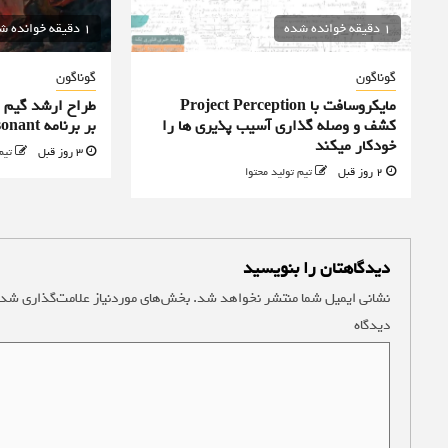
1 دقیقه خوانده شده
1 دقیقه خوانده شده
گوناگون
گوناگون
مایکروسافت با Project Perception
کشف و وصله گذاری آسیب پذیری ها را
بر برنامه Control Resonant را رد کرد
خودکار میکند
3 روز قبل
تیم
2 روز قبل
تیم تولید محتوا
دیدگاهتان را بنویسید
نشانی ایمیل شما منتشر نخواهد شد.
بخش‌های موردنیاز علامت‌گذاری شده
دیدگاه
*