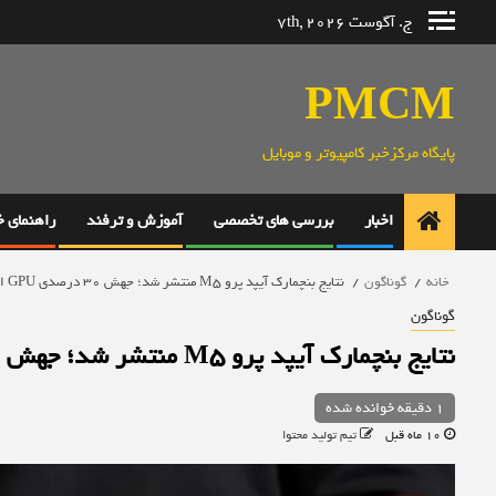
رش
ج. آگوست 7th, 2026
ه
حتوا
PMCM
پایگاه مرکزخبر کامپیوتر و موبایل
اخبار
بررسی های تخصصی
آموزش و ترفند
راهنمای 
خانه
گوناگون
نتایج بنچمارک آیپد پرو M5 منتشر شد؛ جهش 30 درصدی GPU اما ارتقای محدود CPU
گوناگون
نتایج بنچمارک آیپد پرو M5 منتشر شد؛ جهش 30 درصدی GPU اما ارتقای محدود CPU
1 دقیقه خوانده شده
10 ماه قبل
تیم تولید محتوا