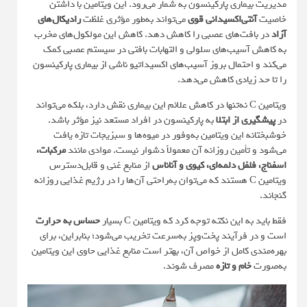
مدیریت بیماری پارکینسون به شمار می‌رود. این ویتامین با داشتن
خاصیت
آنتی‌اکسیدانی قوی
می‌تواند به‌طور مؤثری غلظت
رادیکال‌های
آزاد
در بافت‌های عصبی را کاهش دهد. کاهش این مولکول‌های مخرب
به کاهش آسیب‌های سلولی و التهابات بافتی در سیستم عصبی کمک
می‌کند و احتمال بروز آسیب‌های اکسیداتیو ناشی از بیماری پارکینسون
را تا حد زیادی کاهش می‌دهد.
ویتامین C نه‌تنها در کاهش علائم این بیماری نقش دارد، بلکه می‌تواند
در
پیشگیری از ابتلا
به پارکینسون در افراد مستعد نیز مؤثر باشد.
خوشبختانه این ویتامین به‌وفور در میوه‌ها و سبزیجات تازه یافت
می‌شود و تأمین روزانه‌ آن معمولاً دشوار نیست. موادی مانند
مرکبات،
اسفناج، فلفل دلمه‌ای، کیوی و آناناس
از منابع غنی و قابل‌دسترس
ویتامین C هستند که می‌توان به‌راحتی آن‌ها را در رژیم غذایی روزانه
گنجاند.
فقط باید به این نکته توجه کرد که ویتامین C بسیار
حساس به حرارت
است و در فرآیند پخت‌وپز به‌سرعت تخریب می‌شود؛ بنابراین، برای
بهره‌مندی کامل از خواص آن، بهتر است منابع غذایی حاوی این ویتامین
به‌صورت
خام و تازه
مصرف شوند.