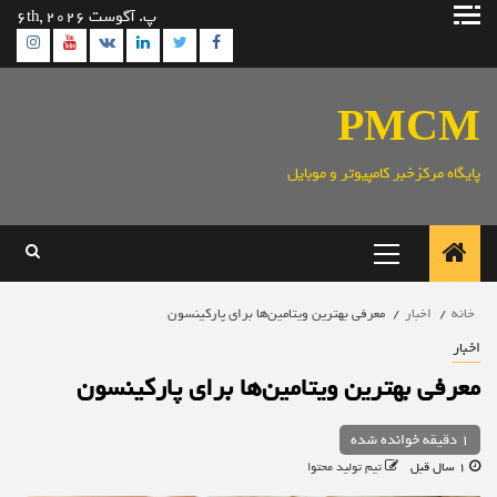
رش
پ. آگوست 6th, 2026
ه
ram
utube
Linkedin
Twitter
VK
Facebook
حتوا
PMCM
پایگاه مرکزخبر کامپیوتر و موبایل
منوی
اصلی
خانه
اخبار
معرفی بهترین ویتامین‌ها برای پارکینسون
اخبار
معرفی بهترین ویتامین‌ها برای پارکینسون
1 دقیقه خوانده شده
1 سال قبل
تیم تولید محتوا