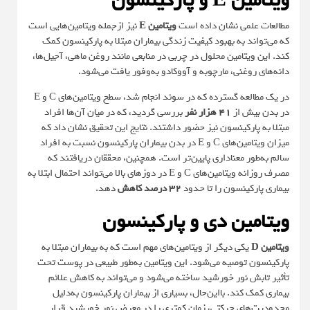
ویتامین E و پارکینسون
مطالعات علمی نشان داده است
ویتامین E
نیز ازجمله ویتامین‌هایی است
که می‌تواند به بهبود کیفیت زندگی بیماران مبتلا به پارکینسون کمک
کند. این ویتامین محلول در چربی در منابعی مانند روغن ماهی، آجیل‌ها،
دانه‌های روغنی، مارچوبه و آووکادو به‌وفور یافت می‌شود.
در یک مطالعه گسترده که در سوئد انجام شد، سطح ویتامین‌های C و E
در بدن بیش از
۴۱ هزار نفر
بررسی گردید، که در میان آن‌ها افراد
مبتلا به پارکینسون نیز حضور داشتند. نتایج این تحقیق نشان داد که
میزان ویتامین‌های C و E در بدن بیماران پارکینسون نسبت به افراد
سالم به‌طور معناداری پایین‌تر است. همچنین، محققان دریافتند که
مصرف روزانه ویتامین‌های C و E در دوزهای بالا می‌تواند احتمال ابتلا به
بیماری پارکینسون را تا حدود
۳۲ درصد کاهش
دهد.
ویتامین دی و پارکینسون
ویتامین D
یکی دیگر از ویتامین‌های مهم است که به بیماران مبتلا به
پارکینسون توصیه می‌شود. این ویتامین به‌طور طبیعی در پوست تحت
تأثیر تابش نور خورشید ساخته می‌شود و می‌تواند به کاهش علائم
بیماری کمک کند. بااین‌حال، بسیاری از بیماران پارکینسون به‌دلیل
محدودیت‌های حرکتی، زمان کمتری را در معرض نور خورشید قرار