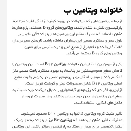
خانواده ویتامین ب
ازجمله ویتامین‌هایی که می‌توانند در بهبود کیفیت زندگی افراد مبتلا به
پارکینسون نقش داشته باشند،
ویتامین‌های گروه B
هستند. پژوهش‌ها
نشان داده‌اند که مصرف منظم این ویتامین‌ها می‌تواند تأثیر مثبتی بر
طول عمر و عملکرد عصبی این بیماران داشته باشد. نان‌های سبوس‌دار،
غلات غنی‌شده و تخم‌مرغ از منابع غنی و در دسترس برای تأمین
ویتامین‌های گروه B به‌شمار می‌آیند.
یکی از مهم‌ترین اعضای این خانواده،
ویتامین B12
است. این ویتامین با
کاهش سطح هموسیستئین در پلاسما، به بهبود عملکرد بافت عصبی مغز
کمک می‌کند و موجب انتقال بهتر پیام‌های عصبی در بدن می‌شود. منابع
اصلی ویتامین B12 شامل محصولات لبنی و گوشت قرمز است.
ازاین‌رو، افرادی که رژیم‌های گیاه‌خواری را دنبال می‌کنند باید نسبت به
سطح این ویتامین در بدن خود حساس باشند و در صورت لزوم، از
مکمل‌های غذایی استفاده کنند.
تأثیر مثبت گروه ویتامین B تنها به ویتامین B12 محدود نمی‌شود.
تحقیقات اخیر نشان می‌دهند که
ویتامین B3
نیز می‌تواند به‌عنوان یک
مکمل تخصصی برای بیماران مبتلا به پارکینسون مؤثر باشد. این ویتامین