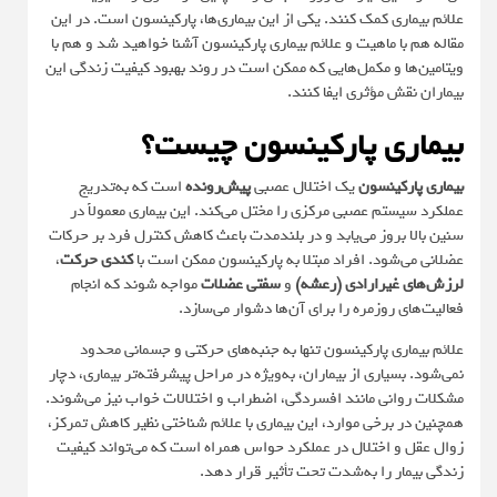
علائم بیماری کمک کنند. یکی از این بیماری‌ها، پارکینسون است. در این
مقاله هم با ماهیت و علائم بیماری پارکینسون آشنا خواهید شد و هم با
ویتامین‌ها و مکمل‌هایی که ممکن است در روند بهبود کیفیت زندگی این
بیماران نقش مؤثری ایفا کنند.
بیماری پارکینسون چیست؟
بیماری پارکینسون
یک اختلال عصبی
پیش‌رونده
است که به‌تدریج
عملکرد سیستم عصبی مرکزی را مختل می‌کند. این بیماری معمولاً در
سنین بالا بروز می‌یابد و در بلندمدت باعث کاهش کنترل فرد بر حرکات
عضلانی می‌شود. افراد مبتلا به پارکینسون ممکن است با
کندی حرکت
،
لرزش‌های غیرارادی (رعشه)
و
سفتی عضلات
مواجه شوند که انجام
فعالیت‌های روزمره را برای آن‌ها دشوار می‌سازد.
علائم بیماری پارکینسون تنها به جنبه‌های حرکتی و جسمانی محدود
نمی‌شود. بسیاری از بیماران، به‌ویژه در مراحل پیشرفته‌تر بیماری، دچار
مشکلات روانی مانند افسردگی، اضطراب و اختلالات خواب نیز می‌شوند.
همچنین در برخی موارد، این بیماری با علائم شناختی نظیر کاهش تمرکز،
زوال عقل و اختلال در عملکرد حواس همراه است که می‌تواند کیفیت
زندگی بیمار را به‌شدت تحت تأثیر قرار دهد.