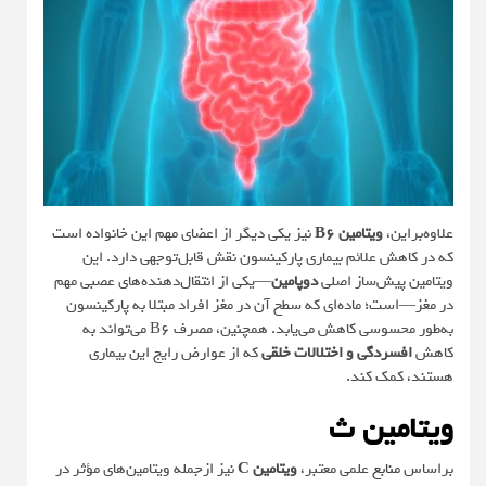
علاوه‌براین،
ویتامین B6
نیز یکی دیگر از اعضای مهم این خانواده است
که در کاهش علائم بیماری پارکینسون نقش قابل‌توجهی دارد. این
ویتامین پیش‌ساز اصلی
دوپامین
—یکی از انتقال‌دهنده‌های عصبی مهم
در مغز—است؛ ماده‌ای که سطح آن در مغز افراد مبتلا به پارکینسون
به‌طور محسوسی کاهش می‌یابد. همچنین، مصرف B6 می‌تواند به
کاهش
افسردگی و اختلالات خلقی
که از عوارض رایج این بیماری
هستند، کمک کند.
ویتامین ث
براساس
منابع
علمی معتبر،
ویتامین C
نیز ازجمله ویتامین‌های مؤثر در