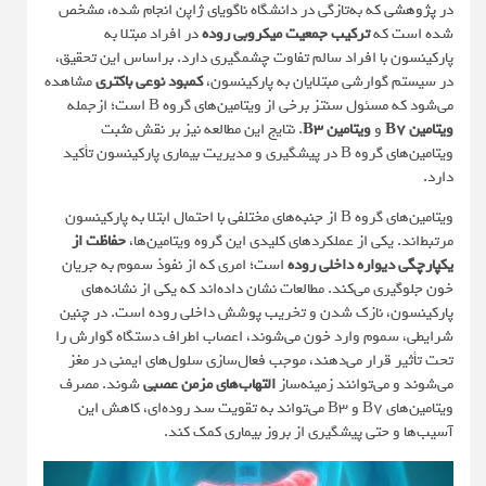
در
پژوهشی
که به‌تازگی در دانشگاه ناگویای ژاپن انجام شده، مشخص
شده است که
ترکیب جمعیت میکروبی روده
در افراد مبتلا به
پارکینسون با افراد سالم تفاوت چشمگیری دارد. براساس این تحقیق،
در سیستم گوارشی مبتلایان به پارکینسون،
کمبود نوعی باکتری
مشاهده
می‌شود که مسئول سنتز برخی از ویتامین‌های گروه B است؛ ازجمله
ویتامین B7
و
ویتامین B3
. نتایج این مطالعه نیز بر نقش مثبت
ویتامین‌های گروه B در پیشگیری و مدیریت بیماری پارکینسون تأکید
دارد.
ویتامین‌های گروه B از جنبه‌های مختلفی با احتمال ابتلا به پارکینسون
مرتبط‌اند. یکی از عملکردهای کلیدی این گروه ویتامین‌ها،
حفاظت از
یکپارچگی دیواره‌ داخلی روده
است؛ امری که از نفوذ سموم به جریان
خون جلوگیری می‌کند. مطالعات نشان داده‌اند که یکی از نشانه‌های
پارکینسون، نازک شدن و تخریب پوشش داخلی روده است. در چنین
شرایطی، سموم وارد خون می‌شوند، اعصاب اطراف دستگاه گوارش را
تحت تأثیر قرار می‌دهند، موجب فعال‌سازی سلول‌های ایمنی در مغز
می‌شوند و می‌توانند زمینه‌ساز
التهاب‌های مزمن عصبی
شوند. مصرف
ویتامین‌های B7 و B3 می‌تواند به تقویت سد روده‌ای، کاهش این
آسیب‌ها و حتی پیشگیری از بروز بیماری کمک کند.