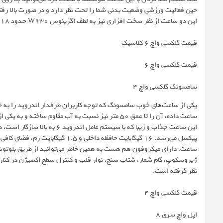
حین فعالیت ورزشی وضعیت بدنی شما را تحت نظر دارد و در صورت بالا رف
این دو ساعت از نظر سخت افزاری نیز به لطف اگزینوس W930 حدود 18 درصد قوی‌تر شده‌اند و از رم 2 گیگابایتی به‌جای رم 1.5 گیگابایتی استفاده می‌کنند.
قیمت گلکسی واچ 6 کلاسیک
قیمت گلکسی واچ 6
سامسونگ گلکسی واچ ۴
ساعت داده، آن را تا عمق ۵۰ متر نیز نسبت به آب مقاوم ساخته و به یکی از بهترین گزینه‌ها برای کسانی تبدیل شده که ساعت هوشمند ضدآب می‌خواهند.
پیکسل می‌رسد. ۱۶ گیگابایت حافظه داخ
ساعت، دارای میکروفون هم هست به همین خاطر می‌توانید از طریق بلوتوث 
ژیروسکوپ، گام شمار، شتاب سنج، نوار قلب و کنترل سطح اکسیژن در کنا
نظر گرفته است.
قیمت گلکسی واچ ۴
اپل واچ سری ۸