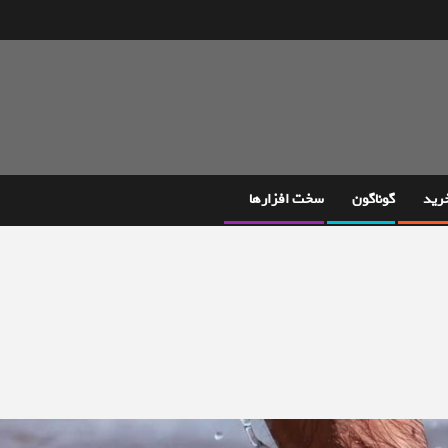
خرید
گوناگون
سخت افزارها