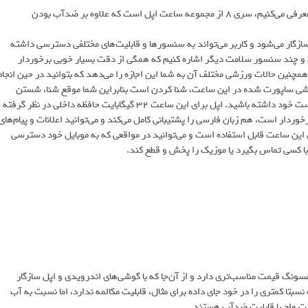
یکی دیگر از بهترین ساعت های هوشمند ضد آب که در این لیست به شما معرفی می‌کنیم، سری ۸ از مجموعه ساعت‌ اپل است که علاوه بر ضدآب بودن
مند که مختص کاربران ios است، با ios نسخه‌ی ۱۴ به بالا سازگار می‌شود و کاربر می‌تواند به سنسورها و قابلیت‌های مختلفی دسترسی داشته
ن و چند سنسور سلامت دیگر اشاره کنیم که همگی از دقت بسیار خوبی برخوردار
. همچنین حالات ورزشی مختلف آن به شما این اجازه را می‌دهد که بتوانید در حین انجام
زشی ساپورت شده در این ساعت، شنا کردن است بنابراین شما موقع شنا، شستن
دست‌ها و دوش گرفتن می‌توانید بدون هیچ گونه نگرانی، ساعت را روی دست خود داشته باشید. اپل برای این ساعت ۳۲ گیگابایت حافظه داخلی در نظر گرفته
وردار است، هم زبان فارسی را پشتیبانی کامل می‌کند و می‌توانید اعلانات و پیام‌های
ارسی را روی ساعت دریافت کنید. دستیار صوتی Siri نیز برای این ساعت قابل استفاده است و می‌توانید در مواقعی که به موبایل خود دسترسی
 با کسی تماس بگیرد یا موزیک را پخش و قطع کند.
دار اپل و سامسونگ قیمت مناسب‌تری دارد و از آن‌جا که با گوشی‌های اندرویدی و اپل سازگار
 نسبتا کمتری را در خود جای داده برای مثال، قابلیت مکالمه ندارد، اما نسبت به آب
ارت واچ با قابلیت ضدآب هستند.