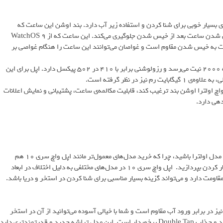
بسیار خوبی برای شنا کردن و استفاده زیر آب دارد. بند اوشن این ساعت که
مخصوص استفاده زیر آب ساخته شده، دارای حفره‌هایی است که از سنگین شدن ساعت بعد از خیس شدن جلوگیری می‌کند. این ساعت که از WatchOS 9
، با ios نسخه ۱۶ به بالا سازگاری دارد، تا عمق ۱۰۰ متر نسبت به خیس شدن مقاوم است و غواصان می‌توانند این ساعت را هنگام غواصی بر
نمایشگر این ساعت، از نوع Retina LTPO OLED است که روشنایی آن به ۲۰۰۰ نیت می‌رسد و رزولوشنی برابر با ۴۱۰ در ۵۰۲ پیکسل دارد. اپل برای این
اچ اولترا اوشن بند ترغیب کند، قابلیت مکالمه‌ی ساعت، پشتیبانی و نمایش اعلانات
برای خرید بهترین ساعت هوشمند ضد آب حتما نیازی نیست تا به فکر تهیه مدل اولترا باشید، چرا که خرید مدل‌های معمول‌تر مانند اپل واچ سری 10 هم
می‌تواند به شما کمک کند تا با خیال راحت در محیط‌های خیس و مرطوب به کار کردن بپردازید. اپل واچ سری 10 در مدل‌های مختلفی به دلیل اختلاف در ابعاد
 9 در کنار ویژگی‌های جدید و جذابی که دارد تا عمق 50 متری نیز در برابر ورود آب مقاوم است و شما با خیالی آسوده می‌توانید از آن در استخر
استفاده کنید. این ساعت پنلی با 2000 نیت روشنایی دارد و از قابلیت جدید و جذاب Double Tap برخوردار است. این مدل تراشه جدید و قدرتمندتری دارد