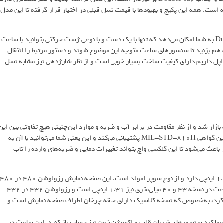
قبلی از 32 به 64 گیگابایت افزایش یافته است. همه این پکیج و بهبودها با قیمت نسل قبلی در اختیار قرار گرفته تا این مدل
پنل این ساعت یکی از بهترین‌های موجود در بازار است و قابلیت Double Tap به شما امکان می‌دهد که تنها با یک دست و با نوعی ژست حرکتی بتوانید با ساعت
ه هم بزنید تا سنسورهای ساعت متوجه این موضوع شوند و دستور مرتبط را انتقال
 اپل داریم دارای کیفیت ساخت بسیار خوبی است و از نظر شارژدهی نیز مشابه نسل
 مدل گلکسی واچ 6 و گلکسی واچ 6 کلاسیک روانه بازار شد و از نظر مقاومت در برابر آب و ضربه و موارد این‌چنینی هیچ تفاوتی بین این
دو مدل دیده نمی‌شود. این ساعت از گواهی IP68، گواهی 5ATM و همچنین گواهی MIL-STD-810H پشتیبانی می‌کند و این یعنی شما می‌توانید با آن به
 باعث می‌شود تا این گلکسی واچ بتواند تغییرات دمایی و ضربه‌های وارده را تاب
نمایشگر گلکسی واچ 6 و 6 کلاسیک نسخه 44 و 47 میلی‌متری اندازه‌ای 1.47 اینچی دارد و از نوع سوپر امولد است. این صفحه نمایش رزولوشن 480 در 480
دارد و وضوح عالی 453 را پیش روی شما قرار می‌دهد. نمایشگر این دو ساعت در نسخه 43 و 40 میلی‌متری نیز 1.31 اینچی است و رزولوشن 432 در 432
وارد کرد، به‌خصوص که نسخه کلاسیک دارای حلقه چرخان اطراف صفحه نمایش است و
 عملکرد سنسورهای ضربان قلب و اکسیژن خون نیز حساب باز کنید. این ساعت در