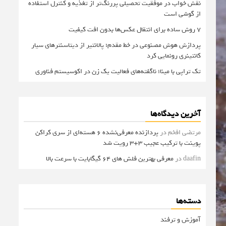
نقش خواب در موفقیت تحصیلی پررنگ‌تر از تغذیه و کنترل استفاده
از گوشی است
۷ روش ساده برای انتقال عکس‌ها بدون افت کیفیت
پردازش هوش مصنوعی در خط مقدم؛ پالانتیر از دیتاسنترهای سیار
کانتینری رونمایی کرد
تک تراپی با مینا؛ ناگفته‌های فعالیت یک زن در اکوسیستم فناوری
آخرین دیدگاه‌ها
مرتضی افخم
در
پردازنده معرفی‌نشده 6 هسته‌ای از سری کراکن
پوینت با ترکیب عجیب 3+3 رویت شد
daafin
در
معرفی بهترین فلش های 64 گیگابایت با سرعت بالا
دسته‌ها
آموزش و ترفند