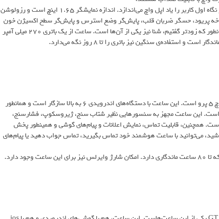
این ساعت هوشمند امیزفیت ۳۱ گرم وزن دارد و نمایشگر مستطیلی آن در نگاه اول کاربر را یاد اپل واچ می‌اندازد. اندازه نمایشگر ۱.۶۵ اینچ است و رزولوشن
یابی چرخه پریود، حسگر ضربان قلب، پایش‌گر وضع استرس و پایش‌گر سطح اکسیژن خون
است. تا ۱۲۶ مود ورزشی نیز توسط GTS 4 mini پشتیبانی می‌شود که همانطور که زودتر گفتیم، شنا نیز یکی از آن‌ها است. ساعت از یک باتری ۲۷۰ میلی آمپر
یکی دیگر از ساعت‌های هوشمند در سری گلکسی واچ سامسونگ، گلکسی واچ ۵ پرو است. این ساعت با دستگاه‌های اندرویدی ۶ به بالا سازگار است و همانطور
ر است. این ساعت مجهز به سنسورهایی نظیر شتاب سنج، ژیروسکوپ، فشارسنج،
ت. همچنین، قابلیت تماس، نمایش اعلانات و پیام‌های گوشی و همینطور پخش
شید، می‌توانید با ساعت هوشمند خود تماس بگیرید، تماس جواب دهید یا پیام‌های
برند هواوی نیز ساعت‌هایی تولید کرده که قابلیت‌های متنوعی دارند. GT 3 SE یکی از این ساعت‌هاست. این ساعت، هم با گوشی‌های اندرویدی و هم با ios