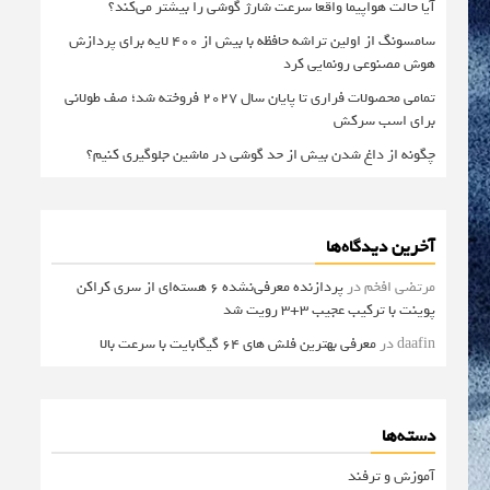
آیا حالت هواپیما واقعا سرعت شارژ گوشی را بیشتر می‌کند؟
سامسونگ از اولین تراشه حافظه با بیش از ۴۰۰ لایه برای پردازش
هوش مصنوعی رونمایی کرد
تمامی محصولات فراری تا پایان سال ۲۰۲۷ فروخته شد؛ صف طولانی
برای اسب سرکش
چگونه از داغ شدن بیش از حد گوشی در ماشین جلوگیری کنیم؟
آخرین دیدگاه‌ها
مرتضی افخم
در
پردازنده معرفی‌نشده 6 هسته‌ای از سری کراکن
پوینت با ترکیب عجیب 3+3 رویت شد
daafin
در
معرفی بهترین فلش های 64 گیگابایت با سرعت بالا
دسته‌ها
آموزش و ترفند