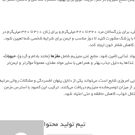
میزان مصرف روزانه منیزیم بسته به سن و جنسیت متفاوت است. به‌طور کلی، برای بزرگسالان مرد 320 تا 420 میلی‌گرم و برای زنان 310 تا 320 میلی‌گرم در
ها با پزشک مشورت کنید تا دوز مناسب و ایمن برای شرایط شخصی شما تعیین شود.
 کاهش فشار خون ایجاد کند.
 مواد غذایی تأمین شود. منابع غنی منیزیم شامل
مغزها
(مانند بادام و گردو)،
حبوبات
،
ذاها به دلیل جذب بهتر و همراهی با سایر مواد مغذی، معمولاً مؤثرتر و ایمن‌تر
ذایی امروزی شایع است، می‌تواند یکی از دلایل پنهان افسردگی و مشکلات روانی مرتبط
اد در کشورهای غربی کمتر از میزان توصیه‌شده منیزیم دریافت می‌کنند. ترکیب این کمبود با استرس مزمن
ختلال خواب، کاهش حافظه و حتی اعتیاد شود.
تیم تولید محتوا