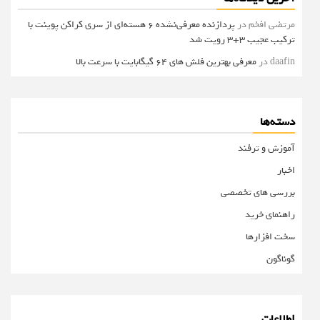
مرتضی افخم
در
پردازنده معرفی‌نشده 6 هسته‌ای از سری کراکن پوینت با
ترکیب عجیب 3+3 رویت شد
daafin
در
معرفی بهترین فلش های 64 گیگابایت با سرعت بالا
دسته‌ها
آموزش و ترفند
اخبار
بررسی های تخصصی
راهنمای خرید
سخت افزارها
گوناگون
اطلاعات