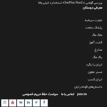
بررسی گوشی OnePlus Nord 6؛ استاندارد خیلی بالا!
معرفی دوستان
تجارت سرمایه
پزشک سلامت
ملک مگ
کشت آموز
مدارخ
پاک مگ
ایران را بگرد
مستر تعاون
ایران کسب
داستان‌های کوتاه رایان
pmcm
تماس با ما
سیاست حفظ حریم خصوصی
am
utube
Linkedin
Twitter
VK
Facebook