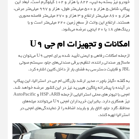
خودرو نیز بسته به تیپ، ۸۲۲ یا هزار و ۱۰۲ کیلوگرم است. ابعاد این
پیکاپ شامل ۵ هزار و ۵۰۰ میلی‌متر طول، هزار و ۹۹۷ میلی‌متر عرض،
هزار و ۸۶۰ میلی‌متر ارتفاع و ۳ هزار و ۲۷۰ میلی‌متر فاصله محوری
هستند. ارتفاع این وانت از سطح زمین ۲۲۰ میلی‌متر است و با
رینگ‌های ۱۸ یا ۲۰ اینچی عرضه می‌شود.
امکانات و تجهیزات ام جی U9
ازجمله امکانات رفاهی و ایمنی تأیید شده برای ام‌جی U9 می‌توان به
ماساژور صندلی راننده، تنظیم برقی صندلی‌های جلو، سیستم صوتی
JBL و قابلیت دسترسی به فضای بار از داخل کابین اشاره کرد.
به گفته «گیلز بلچر»، مدیر ارشد بازرگانی ام جی در استرالیا، این پیکاپ
در آینده با پیشرانه پلاگین هیبرید نیز در این کشور عرضه خواهد شد.
ام‌جی با تیونرهای محلی استرالیایی ازجمله HSP ،ARB و AutoPacific
نیز همکاری دارد. بنابراین خریداران ام‌جی U9 می‌توانند میله‌های
محافظ، گارد جلو، اتاق بار و باربند اضافه را از نمایندگی‌های ام‌جی در
استرالیا تهیه کنند.