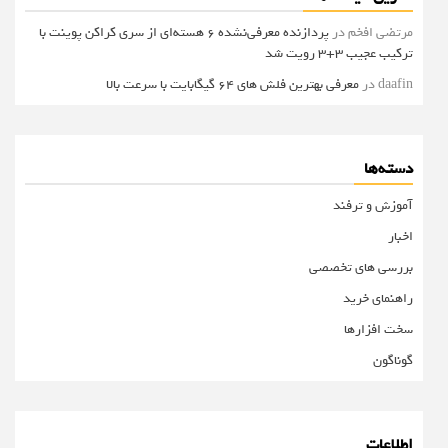
مرتضی افخم
در
پردازنده معرفی‌نشده 6 هسته‌ای از سری کراکن پوینت با
ترکیب عجیب 3+3 رویت شد
daafin
در
معرفی بهترین فلش های 64 گیگابایت با سرعت بالا
دسته‌ها
آموزش و ترفند
اخبار
بررسی های تخصصی
راهنمای خرید
سخت افزارها
گوناگون
اطلاعات