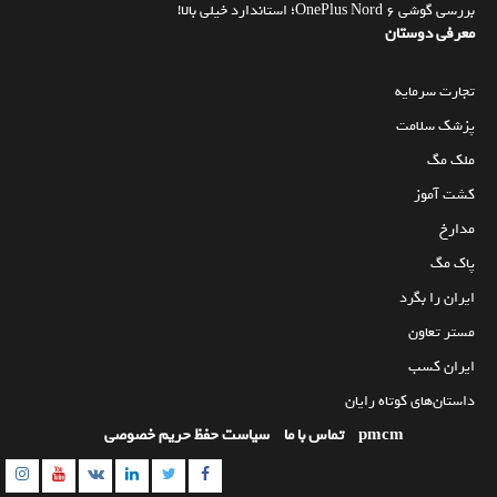
بررسی گوشی OnePlus Nord 6؛ استاندارد خیلی بالا!
معرفی دوستان
تجارت سرمایه
پزشک سلامت
ملک مگ
کشت آموز
مدارخ
پاک مگ
ایران را بگرد
مستر تعاون
ایران کسب
داستان‌های کوتاه رایان
pmcm
تماس با ما
سیاست حفظ حریم خصوصی
am
utube
Linkedin
Twitter
VK
Facebook