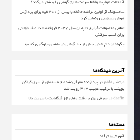
آیا حالت هواپیما واقعا سرعت شارژ گوشی را بیشتر می‌کند؟
سامسونگ از اولین تراشه حافظه با بیش از ۴۰۰ لایه برای پردازش
هوش مصنوعی رونمایی کرد
تمامی محصولات فراری تا پایان سال ۲۰۲۷ فروخته شد؛ صف طولانی
برای اسب سرکش
چگونه از داغ شدن بیش از حد گوشی در ماشین جلوگیری کنیم؟
آخرین دیدگاه‌ها
مرتضی افخم
در
پردازنده معرفی‌نشده 6 هسته‌ای از سری کراکن
پوینت با ترکیب عجیب 3+3 رویت شد
daafin
در
معرفی بهترین فلش های 64 گیگابایت با سرعت بالا
دسته‌ها
آموزش و ترفند