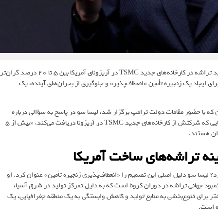
«لیسا سو»، مدیرعامل AMD، در اظهارنظری صریح تأیید کرد که هزینه تولید تراشه در کارخانه‌های جدید TSMC در آریزونای آمریکا بین ۵ تا ۲۰ درصد گران‌تر
برای ایجاد یک زنجیره تأمین «انعطاف‌پذیر» و جلوگیری از بحران‌های آینده، یک
ه با حضور مقامات دولت ترامپ برگزار شد، لیسا سو در پاسخ به سؤالی درباره
هزینه‌های تولید در آمریکا، شفاف‌سازی مهمی داشت. او تأیید کرد تراشه‌هایی که شرکتش از کارخانه‌های جدید TSMC در آریزونا دریافت می‌کند، «بیش از ۵
زینه اضافی را بپردازد؟ لیسا سو دلیل اصلی این تصمیم را «انعطاف‌پذیری زنجیره تأمین» عنوان کرد. او
 کمبود جهانی تراشه در دوران کرونا است که به دلیل تمرکز تولید در شرق آسیا،
شتر برای تنوع‌بخشی به منابع تولید و کاهش وابستگی به یک منطقه جغرافیایی، یک
ه است.