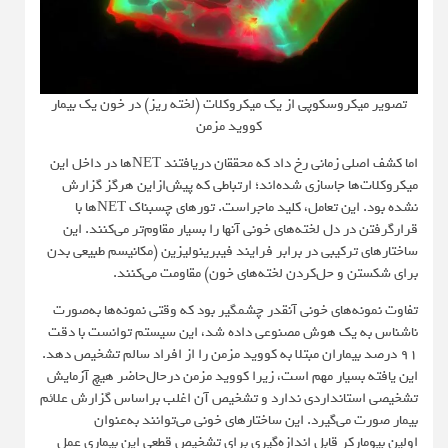
تصویر میکروسکوپی از یک میکروکلات (لخته ریز) در خون یک بیمار
کووید مزمن
اما کشف اصلی زمانی رخ داد که محققان دریافتند NETها در داخل این
میکروکلات‌ها جاسازی شده‌اند؛ ارتباطی که پیش‌ازاین هرگز گزارش
نشده بود. این تعامل، کلید ماجراست. تورهای چسبناک NETها با
قرارگرفتن در دل لخته‌های خونی آنها را بسیار مقاوم‌تر می‌کنند. این
ساختارهای ترکیبی در برابر فرایند فیبرینولیزین (مکانیسم طبیعی بدن
برای شکستن و حل‌کردن لخته‌های خون) مقاومت می‌کنند.
تفاوت نمونه‌های خونی آنقدر چشمگیر بود که وقتی نمونه‌ها به‌صورت
ناشناس به یک هوش مصنوعی داده شد، این سیستم توانست با دقت
۹۱ درصد بیماران مبتلا به کووید مزمن را از افراد سالم تشخیص دهد.
این یافته بسیار مهم است، زیرا کووید مزمن درحال‌حاضر هیچ آزمایش
تشخیصی استانداردی ندارد و تشخیص آن اغلب براساس گزارش علائم
بیمار صورت می‌گیرد. این ساختارهای خونی می‌توانند به‌عنوان
اولین بیومارکر قابل اندازه‌گیری برای تشخیص قطعی این بیماری عمل