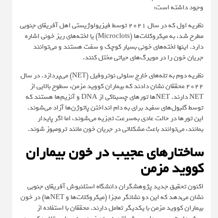
وجود داشته است:
نظریه اول که در سال ۲۰۲۱ توسط فیزیولوژیستی اهل آفریقای جنوبی
مطرح شد، به میکروکلات‌ها (Microclots) یا لخته‌های ریز خونی اشاره
دارد. اینها لخته‌های خونی بسیار کوچک و سفت هستند و می‌توانند
جریان خون را در مویرگ‌های حیاتی مختل کنند.
نظریه دوم به تله‌های خارج سلولی نوتروفیل (NET) می‌پردازد. در سال
۲۰۲۲ محققان نشان دادند که بیماران کووید مزمن، سطوح بالایی از
NET دارند. NETها تورهای چسبناکی از DNA و آنزیم‌ها هستند که
توسط گلبول‌های سفید برای به دام انداختن پاتوژن‌ها آزاد می‌شوند.
این تورها در حالت عادی به‌سرعت تجزیه می‌شوند، اما اگر پایدار
بمانند، می‌توانند باعث مشکلاتی در جریان خون مانند
ترومبوز
شوند.
ساختارهای عجیب در خون بیماران
کووید مزمن
اکنون تحقیق جدید پژوهشگران دانشگاه استلنبوش آفریقای جنوبی
نشان می‌دهد که این دو نشانگر مجزا (میکروکلات‌ها و NETها) در خون
بیماران کووید مزمن با یکدیگر تعامل دارند. محققان با استفاده از