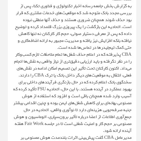
به گزارش بخش جامعه رسانه اخبار تکنولوژی و فناوری تکنا، پس از
بررسی مجدد بانک متوجه شد که موقعیت‌های خدمات مشتری که قرار
بود حذف شوند همچنان ضروری هستند و حذف آنها منطقی نبوده
است. اتحادیه این بازگشت را یک پیروزی بزرگ قلمداد کرده و توضیح
داده که پس از معرفی دستیار صوتی، حجم کار کارکنان نه تنها کاهش
نیافته بلکه افزایش نیز یافته و مدیریت مجبور به ارائه اضافه‌کاری و
حتی کمک تیم‌لیدرها در تماس‌ها شده است.
CBA پذیرفته که در اعلام حذف شغل‌ها تمام ملاحظات لازم کسب‌وکار
را در نظر نگرفته و باید ارزیابی دقیق‌تری از نیاز واقعی به نقش‌ها انجام
می‌داد. اکنون کارکنان تحت تأثیر این تصمیم امکان ادامه در نقش‌های
فعلی، انتقال به موقعیت‌های دیگر داخل بانک یا ترک CBA را دارند.
سخنگوی بانک اعلام کرده که در حال بازنگری فرآیندهای داخلی برای
بهبود عملکرد در آینده هستند. با این حال، اتحادیه FSU تأکید کرده که
آسیب وارد شده همچنان باقی است و افزود که استفاده از هوش
مصنوعی بهانه‌ای برای کاهش شغل‌های ایمن بوده و چنین اقدامی بیشتر
جنبه صرفه‌جویی هزینه‌ای دارد تا نوآوری واقعی. اتحادیه در حال
جمع‌آوری اطلاعات از اعضا درباره تأثیر برون‌سپاری، اتوماسیون و هوش
مصنوعی بر حجم کار و امنیت شغلی است تا در جلسه Fair Work هفته
آینده ارائه شود.
مدیرعامل CBA گفت پیش‌بینی اثرات بلندمدت هوش مصنوعی بر