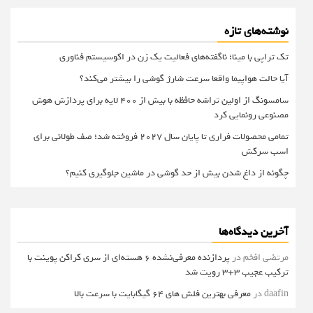
نوشته‌های تازه
تک تراپی با مینا؛ ناگفته‌های فعالیت یک زن در اکوسیستم فناوری
آیا حالت هواپیما واقعا سرعت شارژ گوشی را بیشتر می‌کند؟
سامسونگ از اولین تراشه حافظه با بیش از ۴۰۰ لایه برای پردازش هوش
مصنوعی رونمایی کرد
تمامی محصولات فراری تا پایان سال ۲۰۲۷ فروخته شد؛ صف طولانی برای
اسب سرکش
چگونه از داغ شدن بیش از حد گوشی در ماشین جلوگیری کنیم؟
آخرین دیدگاه‌ها
مرتضی افخم
در
پردازنده معرفی‌نشده 6 هسته‌ای از سری کراکن پوینت با
ترکیب عجیب 3+3 رویت شد
daafin
در
معرفی بهترین فلش های 64 گیگابایت با سرعت بالا