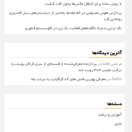
۷ روش ساده برای انتقال عکس‌ها بدون افت کیفیت
پردازش هوش مصنوعی در خط مقدم؛ پالانتیر از دیتاسنترهای سیار کانتینری
رونمایی کرد
تک تراپی با مینا؛ ناگفته‌های فعالیت یک زن در اکوسیستم فناوری
آخرین دیدگاه‌ها
مرتضی افخم
در
پردازنده معرفی‌نشده 6 هسته‌ای از سری کراکن پوینت با
ترکیب عجیب 3+3 رویت شد
daafin
در
معرفی بهترین فلش های 64 گیگابایت با سرعت بالا
دسته‌ها
آموزش و ترفند
اخبار