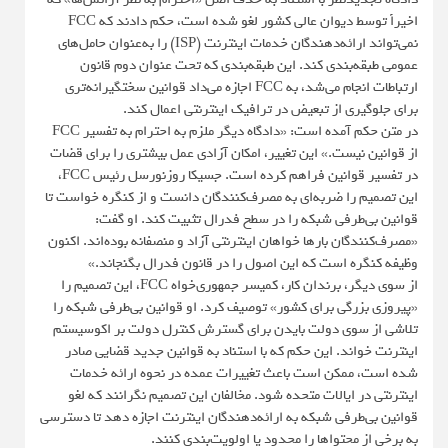
اخیراً توسط دیوان عالی کشور لغو شده است، حکم دادند که FCC
نمی‌تواند ارائه‌دهندگان خدمات اینترنت (ISP) را به‌عنوان حامل‌های
عمومی طبقه‌بندی کند. این طبقه‌بندی که تحت عنوان دوم قانون
ارتباطات انجام می‌شد، به FCC اجازه می‌داد قوانین سختگیرانه‌تری
برای جلوگیری از تبعیض در ترافیک اینترنتی اعمال کند.
در متن حکم آمده است: «دادگاه دیگر ملزم به احترام به تفسیر FCC
از قوانین نیست.» این تغییر، امکان آزادی عمل بیشتری را برای قضات
در تفسیر قوانین فراهم کرده است. جسیکا روزنورسل رئیس FCC،
این تصمیم را ضربه‌ای به مصرف‌کنندگان دانست و از کنگره خواست تا
قوانین بی‌طرفی شبکه را در سطح فدرال تثبیت کند. او گفت:
«مصرف‌کنندگان بارها خواهان اینترنتی آزاد و منصفانه بوده‌اند. اکنون
وظیفه کنگره است که این اصول را در قانون فدرال بگنجاند.»
از سوی دیگر، برندان کار، کمیسر جمهوری‌خواه FCC، این تصمیم را
«پیروزی بزرگی برای کشور» توصیف کرد. او قوانین بی‌طرفی شبکه را
تلاشی از سوی دولت بایدن برای گسترش کنترل دولت بر اکوسیستم
اینترنت خواند. این حکم که با استناد به قوانین جدید قضایی صادر
شده است، ممکن است باعث تغییرات عمده در نحوه ارائه خدمات
اینترنتی در ایالات متحده شود. مخالفان این تصمیم نگرانند که لغو
قوانین بی‌طرفی شبکه به ارائه‌دهندگان اینترنت اجازه دهد تا دسترسی
به برخی از محتواها را محدود یا اولویت‌بندی کنند.