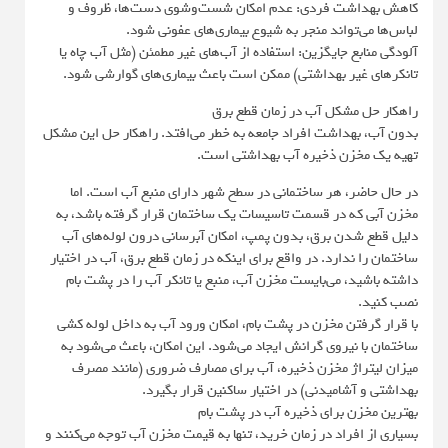
کاهش بهداشت فردی: عدم امکان شست‌وشوی دست‌ها، ظروف و
لباس‌ها می‌تواند منجر به شیوع بیماری‌های عفونی شود.
آلودگی منابع جایگزین: استفاده از آب‌های غیر مطمئن (مثل آب چاه یا
تانکرهای غیر بهداشتی) ممکن است باعث بیماری‌های گوارشی شود.
راهکار حل مشکل آب در زمان قطع برق
بدون آب، بهداشت افراد جامعه به خطر می‌افتد. راهکار حل این مشکل
تهیه یک مخزن ذخیره آب بهداشتی است.
در حال حاضر، هر ساختمانی در سطح شهر دارای منبع آب است. اما
مخزن آبی که در قسمت تاسیسات یک ساختمان قرار گرفته باشد، به
دلیل قطع شدن برق، بدون پمپ، امکان آبرسانی درون لوله‌های آب
ساختمان را ندارد. در واقع برای اینکه در زمان قطع برق، آب در اختیار
داشته باشید، می‌بایست مخزن آب، منبع یا تانکر آب را در پشت بام
نصب کنید.
با قرار گرفتن مخزن در پشت بام، امکان ورود آب به داخل لوله کشی
ساختمان با نیروی گرانش ایجاد می‌شود. این امکان، باعث می‌شود به
میزان لیتراژ مخزن ذخیره، آب برای مصارف ضروری (مانند مصرف
بهداشتی و آشامیدنی) در اختیار ساکنین قرار بگیرد.
بهترین مخزن برای ذخیره آب در پشت بام
بسیاری از افراد در زمان خرید، تنها به قیمت مخزن آب توجه می‌کنند و