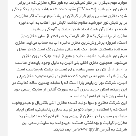
موارد مهم دیگر را در نظر نمی‌گیرند. به طور مثال: مخزنی که در برابر
تابش نور خورشید (اشعه UV) مقاومت نداشته باشد یا دچار زنگ زدگی
شود، مخزن مناسبی برای قرار گرفتن در پشت بام نیست. اگر مخزن در
برابر تابش نور خورشید مقاوم نباشد؛ تابش نور آفتاب به آب ذخیره
شده در داخل آن باعث ایجاد شدن جلبک و آلودگی می‌شود.
مخزن آب پلاستیکی که از نظر قیمت به صرفه‌تر از سایر مخازن نیز
است، امروزه پرفروش‌ترین مخزن ذخیره آب به حساب می‌آید. مخزن
سه لایه پلاستیکی شامل یک لایه میانی مشکی رنگ است که در مقابل
تابش نور خورشید مقاومت دارد و مانع از ایجاد جلبک درون مخزن
می‌شود. همچنین مخزن افقی پلی اتیلن به دلیل وجود پایه‌های مناسب
برای قرار گرفتن در سطح صاف، برای نصب در پشت بام مناسب است.
یکی از شرکت‌های معتبر تولید کننده فعال در زمینه تولید مخازن پلی
اتیلن، شرکت تهران پلیمر یارا است که با سابقه چندین ساله فعالیت در
این زمینه، امکان خرید مخزن آب به صورت آنلاین از سایت رسمی خود
را مشتریان خود فراهم کرده است.
این شرکت مخترع و تنها تولید کننده مخازن آنتی باکتریال و هیدروفوب
است که با استفاده از مواد نانو در تولید مخازن پلاستیکی، امکان ایجاد
جلبک و رسوب را در مخازن از بین می‌برد. افرادی که به دنبال خرید
مخزن با کیفیت و بهداشتی هستند، می‌توانند به سایت رسمی این
شرکت به آدرس www.tpy.ir مراجعه نمایند.