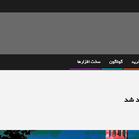
خرید
گوناگون
سخت افزارها
د شد