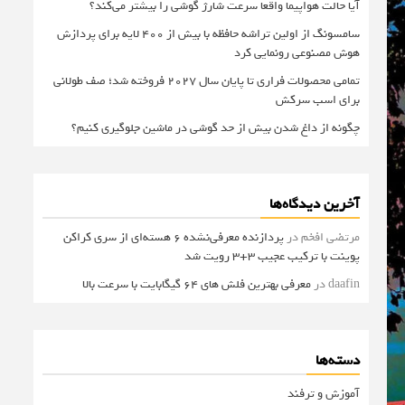
آیا حالت هواپیما واقعا سرعت شارژ گوشی را بیشتر می‌کند؟
سامسونگ از اولین تراشه حافظه با بیش از ۴۰۰ لایه برای پردازش
هوش مصنوعی رونمایی کرد
تمامی محصولات فراری تا پایان سال ۲۰۲۷ فروخته شد؛ صف طولانی
برای اسب سرکش
چگونه از داغ شدن بیش از حد گوشی در ماشین جلوگیری کنیم؟
آخرین دیدگاه‌ها
مرتضی افخم
در
پردازنده معرفی‌نشده 6 هسته‌ای از سری کراکن
پوینت با ترکیب عجیب 3+3 رویت شد
daafin
در
معرفی بهترین فلش های 64 گیگابایت با سرعت بالا
دسته‌ها
آموزش و ترفند