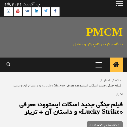
رش
پ. آگوست 6th, 2026
ه
ram
utube
Linkedin
Twitter
VK
Facebook
حتوا
PMCM
پایگاه مرکزخبر کامپیوتر و موبایل
منوی
اصلی
خانه
اخبار
فیلم جنگی جدید اسکات ایستوود؛ معرفی «Lucky Strike» و داستان آن + تریلر
اخبار
فیلم جنگی جدید اسکات ایستوود؛ معرفی
«Lucky Strike» و داستان آن + تریلر
1 دقیقه خوانده شده