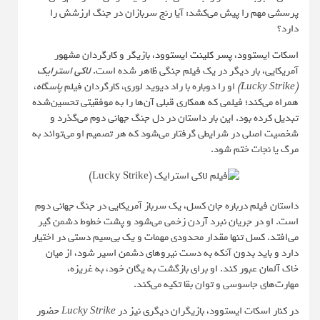
پرسشی مهم را پیش می‌کشد: آیا رنج سربازان در جنگ ارزشش را
دارد؟
اسکات ایستوود،
پسر کلینت ایستوود
، بازیگر و کارگردان مشهور
آمریکایی، بار دیگر در یک فیلم جنگی ظاهر شده است.
لاکی استرایک
(Lucky Strike)
او را دوباره با راد دیوید لوری، کارگردان فیلم
پاسگاه
،
همراه می‌کند؛ فیلمی که همکاری قبلی آن‌ها را به موفقیتی تحسین‌شده
تبدیل کرده بود. این بار داستان در دل جنگ جهانی دوم می‌گذرد و
شخصیت اصلی در شرایطی گرفتار می‌شود که هر تصمیم او می‌تواند به
مرگ یا نجات ختم شود.
داستان فیلم درباره جان کسل، یک سرباز آمریکایی در جنگ جهانی دوم
است. او در جریان نبرد آردن زخمی می‌شود و پشت خطوط دشمن گیر
می‌افتد. کسل تنها مقدار محدودی مهمات و یک بی‌سیم دستی در اختیار
دارد و باید بدون آنکه به دست نیروهای دشمن اسیر شود، از میان
خاک آلمان عبور کند. او برای بازگشت به یگان خود، به غریزه،
مهارت‌های جاسوسی و توان بقا تکیه می‌کند.
در کنار اسکات ایستوود، بازیگران دیگری نیز در
Lucky Strike
حضور