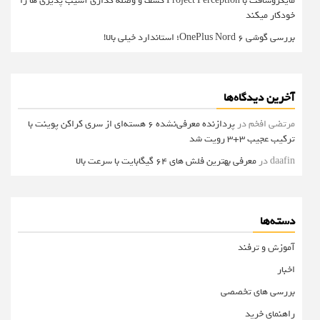
مایکروسافت با Project Perception کشف و وصله گذاری آسیب پذیری ها را
خودکار میکند
بررسی گوشی OnePlus Nord 6؛ استاندارد خیلی بالا!
آخرین دیدگاه‌ها
مرتضی افخم
در
پردازنده معرفی‌نشده 6 هسته‌ای از سری کراکن پوینت با
ترکیب عجیب 3+3 رویت شد
daafin
در
معرفی بهترین فلش های 64 گیگابایت با سرعت بالا
دسته‌ها
آموزش و ترفند
اخبار
بررسی های تخصصی
راهنمای خرید