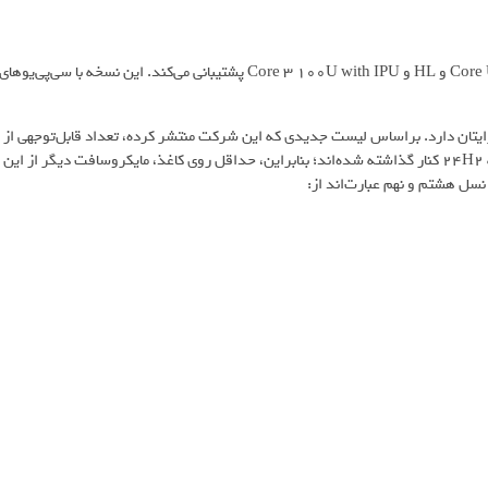
میان محصولات جدید اینتل، ویندوز 11 24H2 حالا از سری رپتور لیک Core UL و HL و Core 3 100U with IPU پشتیبانی می‌کند. این نسخه با سی‌پی‌یوهای
رایتان دارد. براساس لیست جدیدی که این شرکت منتشر کرده، تعداد قابل‌توجهی از
پردازنده‌های نسل 8، 9 و 10 اینتل از لیست پشتیبانی از ویندوز 11 نسخه 24H2 کنار گذاشته شده‌اند؛ بنابراین، حداقل روی کاغذ، مایکروسافت دیگر از این