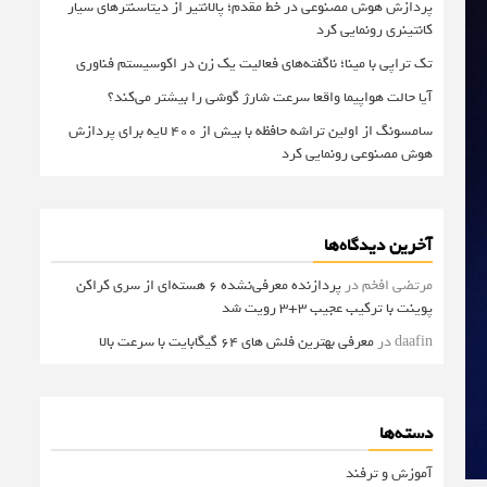
پردازش هوش مصنوعی در خط مقدم؛ پالانتیر از دیتاسنترهای سیار
کانتینری رونمایی کرد
تک تراپی با مینا؛ ناگفته‌های فعالیت یک زن در اکوسیستم فناوری
آیا حالت هواپیما واقعا سرعت شارژ گوشی را بیشتر می‌کند؟
سامسونگ از اولین تراشه حافظه با بیش از ۴۰۰ لایه برای پردازش
هوش مصنوعی رونمایی کرد
آخرین دیدگاه‌ها
مرتضی افخم
در
پردازنده معرفی‌نشده 6 هسته‌ای از سری کراکن
پوینت با ترکیب عجیب 3+3 رویت شد
daafin
در
معرفی بهترین فلش های 64 گیگابایت با سرعت بالا
دسته‌ها
آموزش و ترفند