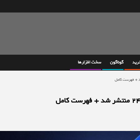
خرید
گوناگون
سخت افزارها