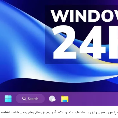
البته در این لیست هنوز پردازنده‌هایی مانند رایزن 9000، رایزن AI Max پلاس و سری رایزن 300 غایب‌اند و احتمالاً در به‌روزرسانی‌های بعدی شاهد اضافه‌