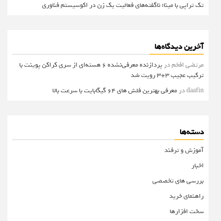
تک تراپی با مینا؛ ناگفته‌های فعالیت یک زن در اکوسیستم فناوری
آخرین دیدگاه‌ها
مرتضی افخم
در
پردازنده معرفی‌نشده 6 هسته‌ای از سری کراکن پوینت با
ترکیب عجیب 3+3 رویت شد
daafin
در
معرفی بهترین فلش های 64 گیگابایت با سرعت بالا
دسته‌ها
آموزش و ترفند
اخبار
بررسی های تخصصی
راهنمای خرید
سخت افزارها