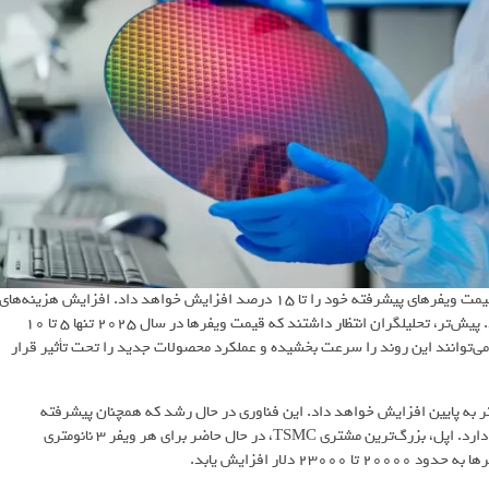
، شرکت TSMC احتمالاً امسال قیمت ویفرهای پیشرفته خود را تا 15 درصد افزایش خواهد داد. افزایش هزینه‌های
تولید و تعرفه‌های احتمالی ایالات متحده از عوامل اصلی این تصمیم هستند. پیش‌تر، تحلیلگران انتظار داشتند که قیمت ویفرها در سال 2025 تنها 5 تا 10
می‌توانند این روند را سرعت بخشیده و عملکرد محصولات جدید را تحت تأثیر قرار
نی TSMC احتمالاً قیمت پردازنده‌های پیشرفته‌تر را از 7 نانومتر به پایین افزایش خواهد داد. این فناوری در حال رشد که همچنان پیشرفته
محسوب می‌شود، در حال حاضر حدود 10000 دلار به ازای هر ویفر هزینه دارد. اپل، بزرگ‌ترین مشتری TSMC، در حال حاضر برای هر ویفر 3 نانومتری