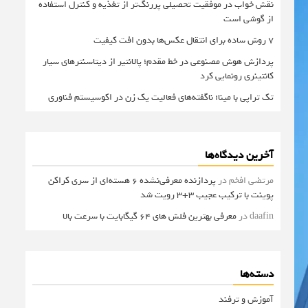
نقش خواب در موفقیت تحصیلی پررنگ‌تر از تغذیه و کنترل استفاده
از گوشی است
۷ روش ساده برای انتقال عکس‌ها بدون افت کیفیت
پردازش هوش مصنوعی در خط مقدم؛ پالانتیر از دیتاسنترهای سیار
کانتینری رونمایی کرد
تک تراپی با مینا؛ ناگفته‌های فعالیت یک زن در اکوسیستم فناوری
آخرین دیدگاه‌ها
مرتضی افخم
در
پردازنده معرفی‌نشده 6 هسته‌ای از سری کراکن
پوینت با ترکیب عجیب 3+3 رویت شد
daafin
در
معرفی بهترین فلش های 64 گیگابایت با سرعت بالا
دسته‌ها
آموزش و ترفند