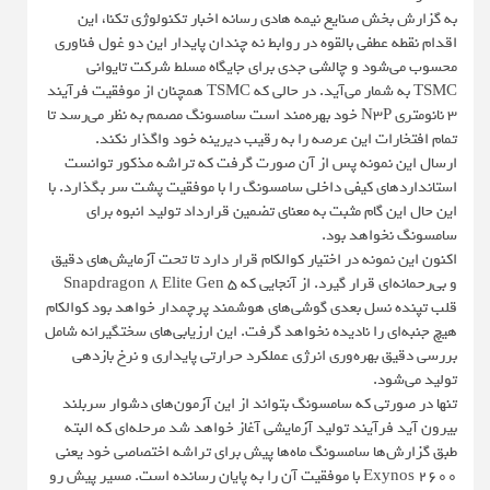
به گزارش بخش صنایع نیمه هادی رسانه اخبار تکنولوژی تکنا، این
اقدام نقطه عطفی بالقوه در روابط نه چندان پایدار این دو غول فناوری
محسوب می‌شود و چالشی جدی برای جایگاه مسلط شرکت تایوانی
TSMC به شمار می‌آید. در حالی که TSMC همچنان از موفقیت فرآیند
۳ نانومتری N3P خود بهره‌مند است سامسونگ مصمم به نظر می‌رسد تا
تمام افتخارات این عرصه را به رقیب دیرینه خود واگذار نکند.
ارسال این نمونه پس از آن صورت گرفت که تراشه مذکور توانست
استانداردهای کیفی داخلی سامسونگ را با موفقیت پشت سر بگذارد. با
این حال این گام مثبت به معنای تضمین قرارداد تولید انبوه برای
سامسونگ نخواهد بود.
اکنون این نمونه در اختیار کوالکام قرار دارد تا تحت آزمایش‌های دقیق
و بی‌رحمانه‌ای قرار گیرد. از آنجایی که Snapdragon 8 Elite Gen 5
قلب تپنده نسل بعدی گوشی‌های هوشمند پرچمدار خواهد بود کوالکام
هیچ جنبه‌ای را نادیده نخواهد گرفت. این ارزیابی‌های سختگیرانه شامل
بررسی دقیق بهره‌وری انرژی عملکرد حرارتی پایداری و نرخ بازدهی
تولید می‌شود.
تنها در صورتی که سامسونگ بتواند از این آزمون‌های دشوار سربلند
بیرون آید فرآیند تولید آزمایشی آغاز خواهد شد مرحله‌ای که البته
طبق گزارش‌ها سامسونگ ماه‌ها پیش برای تراشه اختصاصی خود یعنی
Exynos 2600 با موفقیت آن را به پایان رسانده است. مسیر پیش رو