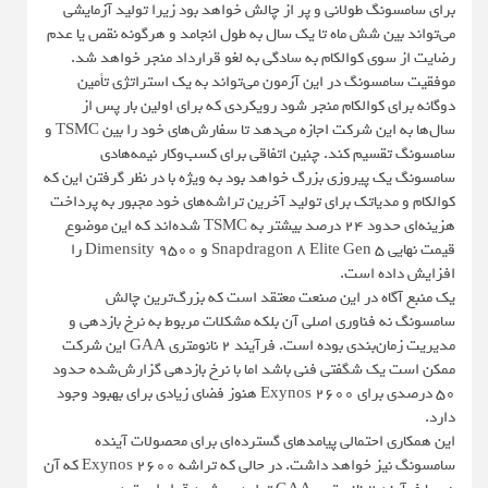
برای سامسونگ طولانی و پر از چالش خواهد بود زیرا تولید آزمایشی
می‌تواند بین شش ماه تا یک سال به طول انجامد و هرگونه نقص یا عدم
رضایت از سوی کوالکام به سادگی به لغو قرارداد منجر خواهد شد.
موفقیت سامسونگ در این آزمون می‌تواند به یک استراتژی تأمین
دوگانه برای کوالکام منجر شود رویکردی که برای اولین بار پس از
سال‌ها به این شرکت اجازه می‌دهد تا سفارش‌های خود را بین TSMC و
سامسونگ تقسیم کند. چنین اتفاقی برای کسب‌وکار نیمه‌هادی
سامسونگ یک پیروزی بزرگ خواهد بود به ویژه با در نظر گرفتن این که
کوالکام و مدیاتک برای تولید آخرین تراشه‌های خود مجبور به پرداخت
هزینه‌ای حدود ۲۴ درصد بیشتر به TSMC شده‌اند که این موضوع
قیمت نهایی Snapdragon 8 Elite Gen 5 و Dimensity 9500 را
افزایش داده است.
یک منبع آگاه در این صنعت معتقد است که بزرگ‌ترین چالش
سامسونگ نه فناوری اصلی آن بلکه مشکلات مربوط به نرخ بازدهی و
مدیریت زمان‌بندی بوده است. فرآیند ۲ نانومتری GAA این شرکت
ممکن است یک شگفتی فنی باشد اما با نرخ بازدهی گزارش‌شده حدود
۵۰ درصدی برای Exynos 2600 هنوز فضای زیادی برای بهبود وجود
دارد.
این همکاری احتمالی پیامدهای گسترده‌ای برای محصولات آینده
سامسونگ نیز خواهد داشت. در حالی که تراشه Exynos 2600 که آن