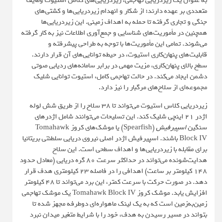
به عنوان یک زیردریایی تهاجمی، زیردریایی‌های کلاس استیوت وظایف
متعددی بر عهده دارند؛ از شکار و انهدام زیردریایی‌ها و کشتی‌های
جنگی و تجاری گرفته تا حمله به اهداف زمینی. این زیردریایی‌ها
همچنین در مأموریت‌های شناسایی و جمع‌آوری اطلاعات نیز به کار گرفته
می‌شوند. تمامی این مأموریت‌ها با توجه به طراحی پیشرفته و
قابلیت‌های پنهان‌کاری استیوت، در حیطه توانایی‌های آن قرار دارند.
سطح بالای پنهان‌کاری، مزیت مهمی در برابر سامانه‌های ردیابی صوتی
دشمن ایجاد می‌کند. در حالت تهاجمی کامل، استیوت توانایی شلیک
مجموعه‌ای از سلاح‌های مرگبار را نیز دارد.
زیردریایی کلاس استیوت می‌تواند تا ۳۸ سلاح را از طریق شش لوله
اژدر ۲۱ اینچی شلیک کند. این تسلیحات می‌توانند شامل اژدرهای
سنگین
اسپیرفیش
(Spearfish) یا موشک‌های کروز Tomahawk
Block IV باشند. اسپیرفیش اژدر اصلی نیروی دریایی سلطنتی بریتانیا
برای مقابله با زیردریایی‌ها و اهداف سطحی است. این سلاح
هدایت‌شونده می‌تواند در حداکثر سرعت ۸۰ گره دریایی (معادل حدود
۱۴۸ کیلومتر بر ساعت) اهدافی را در فاصله ۲۳ کیلومتری هدف قرار
دهد. در صورت حرکت با سرعت کمتر، این برد می‌تواند تا ۴۸ کیلومتر
افزایش یابد. موشک کروز Tomahawk Block IV یک موشک تهاجمی
زمین‌به‌زمین است که به یک لینک ماهواره‌ای دوطرفه مجهز شده تا
بتواند در مسیر رسیدن به هدف، خود را با شرایط متغیر میدان نبرد