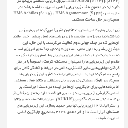
(S122) و HMS Anson (S123). نیروی دریایی سلطنتی بریتانیا در
نظر دارد در مجموع هفت زیردریایی کلاس استیوت داشته باشد؛ در
حال حاضر، HMS Agamemnon (S124) و HMS Achilles (S125)
همچنان در حال ساخت هستند.
زیردریایی‌های کلاس استیوت تاکنون تقریباً هیچ‌گونه تجربه‌ی رزمی
نداشته‌اند؛ به‌ویژه در مقایسه با زیردریایی‌های نسل پیشین خود، مانند
آن‌هایی که در جنگ جهانی دوم فعالیت می‌کردند. با این حال، این
موضوع بیشتر به دلیل ماهیت متحول‌شونده‌ی جنگ‌های امروزی است،
نه محدودیت در توانمندی‌های این زیردریایی‌ها. نقش بازدارندگی خط
مقدم این زیردریایی‌ها را نمی‌توان دست‌کم گرفت، خصوصاً با در نظر
گرفتن توانایی‌هایی نظیر گشت‌زنی دائمی در دریاها و آمادگی کامل برای
پاسخ به هرگونه تهدید علیه بریتانیا یا متحدانش. این زیردریایی‌ها
همچنان در ناوگان عملیاتی نیروی دریایی سلطنتی بریتانیا فعال هستند.
اما برنامه‌هایی برای جایگزینی آن‌ها در آینده در دست اجراست. بر
اساس گزارشی از بی‌بی‌سی، دولت بریتانیا قصد دارد به‌عنوان بخشی از
برنامه امنیتی سه‌جانبه‌
آکوس
(AUKUS) ـ میان ایالات متحده، بریتانیا
و استرالیا ـ تا ۱۲ زیردریایی تهاجمی جدید بسازد. این زیردریایی‌های
هسته‌ای قرار است تا اواخر دهه‌ی ۲۰۳۰ به تدریج جایگزین کلاس
استیوت شوند.