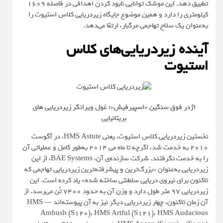
تطبیق دهد. این موشک توانایی نابود کردن اهدافی در فاصله ۱۶۰۹
کیلومتری را دارد و همین موضوع جایگاه زیردریایی کلاس استیوت را
به‌عنوان یک سلاح تهاجمی مرگبار، ارتقا می‌دهد.
آینده‌ زیردریایی‌های کلاس
استیوت
اژدر فوق سنگین «اسپیرفیش»؛ غول ویرانگر زیردریایی های
بریتانیایی
نخستین زیردریایی کلاس استیوت، یعنی HMS Astute، در آگوست
۲۰۱۰ به خدمت شد، اگرچه تا ماه می ۲۰۱۴ به‌طور کامل و عملیاتی آن
را به خدمت نگرفتند. شرکت سازنده‌ی آن، BAE Systems، از این
زیردریایی به‌عنوان «بزرگ‌ترین و پیشرفته‌ترین زیردریایی تهاجمی که
تاکنون برای نیروی دریایی سلطنتی ساخته شده» یاد کرده است. این
زیردریایی ۹۷ متر طول دارد و وزن آن به حدود ۷۴۰۰ تُن می‌رسد. از
آن زمان تاکنون، چهار زیردریایی دیگر نیز به آن پیوسته‌اند — HMS
Ambush (S120)، HMS Artful (S121)، HMS Audacious