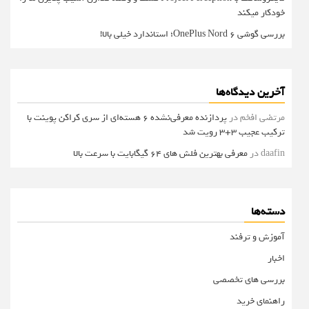
خودکار میکند
بررسی گوشی OnePlus Nord 6؛ استاندارد خیلی بالا!
آخرین دیدگاه‌ها
مرتضی افخم
در
پردازنده معرفی‌نشده 6 هسته‌ای از سری کراکن پوینت با
ترکیب عجیب 3+3 رویت شد
daafin
در
معرفی بهترین فلش های 64 گیگابایت با سرعت بالا
دسته‌ها
آموزش و ترفند
اخبار
بررسی های تخصصی
راهنمای خرید