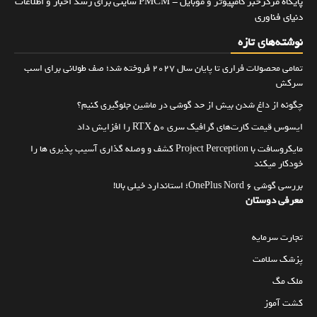
پایگاه مرکزخبر کامپیوتر و موبایل - PMCM سایتی برای رسد اخبار و اطلاعات
دنیای فناوری
نوشته‌های تازه
تمامی محصولات فراری تا پایان سال ۲۰۲۷ فروخته شد؛ صف طولانی برای اسب
سرکش
چگونه از داغ شدن بیش از حد گوشی در ماشین جلوگیری کنیم؟
ایسوس قیمت کارت‌های گرافیک سری RTX 50 را افزایش داد
مایکروسافت با Project Perception کشف و وصله گذاری آسیب پذیری ها را
خودکار میکند
بررسی گوشی OnePlus Nord 6؛ استاندارد خیلی بالا!
معرفی دوستان
تجارت سرمایه
پزشک سلامت
ملک مگ
کشت آموز