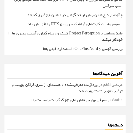
اسب سرکش
چگونه از داغ شدن بیش از حد گوشی در ماشین جلوگیری کنیم؟
ایسوس قیمت کارت‌های گرافیک سری RTX 50 را افزایش داد
مایکروسافت با Project Perception کشف و وصله گذاری آسیب پذیری ها را
خودکار میکند
بررسی گوشی OnePlus Nord 6؛ استاندارد خیلی بالا!
آخرین دیدگاه‌ها
مرتضی افخم
در
پردازنده معرفی‌نشده 6 هسته‌ای از سری کراکن پوینت با
ترکیب عجیب 3+3 رویت شد
daafin
در
معرفی بهترین فلش های 64 گیگابایت با سرعت بالا
دسته‌ها