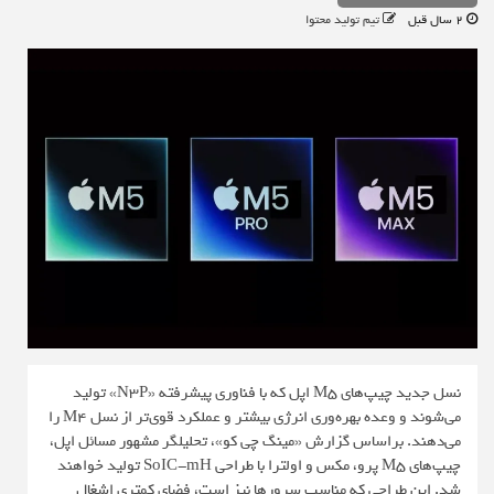
2 سال قبل
تیم تولید محتوا
نسل جدید چیپ‌های M5 اپل که با فناوری پیشرفته «N3P» تولید
می‌شوند و وعده بهره‌وری انرژی بیشتر و عملکرد قوی‌تر از نسل M4 را
می‌دهند. براساس گزارش «مینگ چی کو»، تحلیلگر مشهور مسائل اپل،
چیپ‌های M5 پرو، مکس و اولترا با طراحی SoIC-mH تولید خواهند
شد. این طراحی که مناسب سرورها نیز است، فضای کمتری اشغال