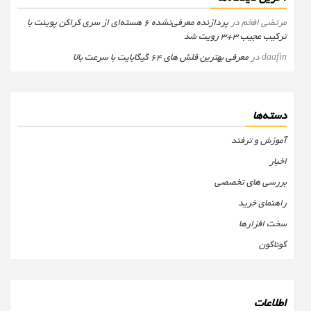
مرتضی افخم
در
پردازنده معرفی‌نشده 6 هسته‌ای از سری کراکن پوینت با
ترکیب عجیب 3+3 رویت شد
daafin
در
معرفی بهترین فلش های 64 گیگابایت با سرعت بالا
دسته‌ها
آموزش و ترفند
اخبار
بررسی های تخصصی
راهنمای خرید
سخت افزارها
گوناگون
اطلاعات