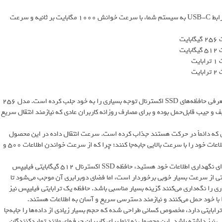
این اس اس دی جذاب با استفاده از فرم فاکتور m.2 و با از طریق اتصال با رابط USB-C به سیستم شما، با سرعت خوانش ۱۰۰۰ مگابایت بر ثانیه و سرعت
فیلیپس یکی از برندهای شناخته‌شده در حوزه تکنولوژی است که اخیراً با معرفی حافظه‌های SSD اکسترنال توجه بسیاری را به خود جلب کرده است. مدل 256
 جیب قابل‌حمل بوده و برای مصارف روزانه کاربران عادی که نیازمند انتقال سریع
ی که دائماً در حرکت هستند جذاب کرده است. سرعت انتقال داده در این محصول
بسیار خوب بوده و به لطف استفاده از درگاه USB 3.2، کاربران می‌توانند اطلاعات خود را با سرعت بالایی جابه‌جا کنند؛ چرا که از سرعت خواندن اطلاعات ۵۰۰ و
اگر ظرفیت 256 گیگابایت برای شما کافی نیست و نیازمند فضای بیشتری برای نگهداری اطلاعات خود هستید، حافظه SSD اکسترنال 512 گیگابایتی فیلیپس
خاب منطقی‌تری باشد. این محصول نیز همانند مدل 256 گیگابایتی از سرعت بسیار خوبی برخوردار است، اما فضای دوبرابری آن موجب می‌شود تا
اری را نگه‌داری می‌کنند گزینه بسیار مناسبی باشد. حافظه یک ترابایتی فیلیپس نیز
را با خود حمل می‌کنند و نیازمند دسترسی سریع و آسان به اطلاعات هستند.
رظرفیت‌ترین مدل فیلیپس در راهنمای خرید ssd اکسترنال که ظرفیت 2 ترابایتی دارد، مخصوص کسانی طراحی شده که حجم بسیار زیادی از داده‌ها را جابه‌جا
یی نیز داشته باشد. این محصول نه تنها برای کاربران حرفه‌ای مانند تولیدکنندگان