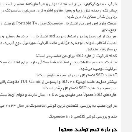
ظرفیت 500 گیگابایت برای استفاده عمومی و حرفه‌ای کاملاً مناسب اس
پیشرفته و بدنه فلزی زیبا و بسیار مقاوم اشاره کرد. همچنین سامسونگ در ای
بهترین شکل ممکن تضمین شود.
قیمت هارد اس اس دی اکسترنال سامسونگ مدل Portable T7 ظرفیت 500 گیگابایت
جمع‌بندی
هر یک از این مدل‌ها در راهنمای خرید ssd 
امنیت انتخاب شوند. توجه به جزئیاتی مانند ظرفیت موردنیاز، نوع کاربرد، م
پرسش‌های متداول
کدام ظرفیت از هارد SSD برای من مناسب‌تر است؟
ترابایت توصیه می‌شود.
آیا هارد SSD اکسترنال در برابر ضربه مقاوم است؟
بیشتر مدل‌ها مانند ای‌دیتا SD620 و ایسوس TUF Gaming مقاومت بالایی دارند اما بهتر است مراقبت عمومی را رعایت کنید.
عمر مفید یک هارد SSD اکسترنال چقدر است؟
هاردهای SSD معمولاً عمر مفیدی بین 5 تا 10 سال دارند و دوام آن‌ها بستگی به میزان استفاده و شرایط نگهداری دارد.
در این مطلب به بررسی اقتصادی ترین گوشی سامسونگ در سال ۲۰۲۴ می پردازیم
نقد و بررسی گوشی گلکسی a16 سامسونگ
درباره تیم تولید محتوا