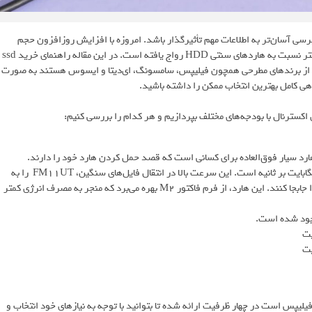
سی آسان‌تر به اطلاعات مهم تأثیرگذار باشد. امروزه با افزایش روزافزون حجم
اطلاعات، استفاده از حافظه‌های SSD اکسترنال به دلیل سرعت و امنیت بیشتر نسبت به هاردهای سنتی HDD رواج یافته است. در این مقاله راهنمای خرید ssd
ردهای اکسترنال SSD موجود در بازار را که از برندهای مطرحی همچون فیلیپس، سامسونگ، ای‌دیتا و ایسوس هستند به صورت
آگاهی کامل بهترین انتخاب ممکن را داشته باشید.
اکسترنال با بودجه‌های مختلف بپردازیم و هر کدام را بررسی کنیم:
این هارد ssd دارای سرعت خواند ن۵۰۰ مگابایت بر ثانیه و نوشتن ۴۵۰ مگابایت بر ثانیه است. این سرعت بالا در انتقال فایل‌های سنگین، FM11UT را به
گزینه ای معرکه برای کسانی تبدیل کرده که مجبورند دائما فایل‌های حجیم را جابجا کنند. این هارد، از فرم فاکتور M2 بهره می‌برد که منجر به مصرف انرژی کمتر
در لیست خرید هارد می‌توانید داشته باشید، M.2 از برند فیلیپس است در چهار ظرفیت ارائه شده تا بتوانید با توجه به نیازهای خود انتخاب و