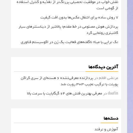
نقش خواب در موفقیت تحصیلی پررنگ‌تر از تغذیه و کنترل استفاده
از گوشی است
۷ روش ساده برای انتقال عکس‌ها بدون افت کیفیت
پردازش هوش مصنوعی در خط مقدم؛ پالانتیر از دیتاسنترهای سیار
کانتینری رونمایی کرد
تک تراپی با مینا؛ ناگفته‌های فعالیت یک زن در اکوسیستم فناوری
آخرین دیدگاه‌ها
مرتضی افخم
در
پردازنده معرفی‌نشده 6 هسته‌ای از سری کراکن
پوینت با ترکیب عجیب 3+3 رویت شد
daafin
در
معرفی بهترین فلش های 64 گیگابایت با سرعت بالا
دسته‌ها
آموزش و ترفند