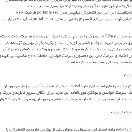
خانگی که آرشیوهای سنگین مالتی‌مدیا دارند نیز بسیار مناسب است.
قیمت اس اس دی اکسترنال فیلیپس مدل portable ssd ظرفیت 256 گیگابایتقیمت اس اس دی اکسترنال فیلیپس مدل portable ssd ظرفیت 512
برند ای‌دیتا که از دیرباز به تولید حافظه‌های مقاوم و باکیفیت معروف است، در مدل SD620 این ویژگی را به اوج رسانده است. این هارد با ظرفیت یک ترابایت،
ی در برابر ضربه، شوک و فشار برخوردار است و یکی دیگر از بهترین گزینه‌ها در
صول به‌گونه‌ای است که به راحتی در دست جای گرفته و با روکش مقاوم و ویژه، برای کسانی که مرتباً در
سفر یا محیط‌های کاری سخت هستند انتخاب بسیار مناسبی است. عملکرد قابل اعتماد و سرعت عالی این محصول (سرعت خوانش اطلاعات ۵۲۰ مگابایت بر ثان
هارد ایسوس مدل TUF Gaming AS1000 محصولی ویژه برای گیمرها و کاربران حرفه‌ای است. این هارد ssd اکسترنال از طراحی خاص و ویژه‌ای برخوردار
ست. سرعت خواندن و نوشتن فوق‌العاده این هارد، برای انتقال سریع فایل‌های بزرگ و
ب است. این محصول از استانداردهای مقاومت نظامی برخوردار بوده و در شرایط دشوار
ود یکی از محبوب‌ترین محصولات SSD اکسترنال بازار را ارائه داده است. این محصول به عنوان یکی از بهترین هاردهای اکسترنال، با