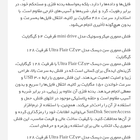
فایل‌ها و داده‌ها را دارد، بلکه به‌واسطه بدنه فلزی و مستحکم خود، در
برابر رطوبت، گرد و غبار، ضربه‌ها و آسیب‌های خارجی مقاوم است. با
استاندارد سرعت 480 مگابایت بر ثانیه، انتقال فایل‌ها به‌سرعت و
بدون هیچ‌گونه تأخیری انجام می‌شود.
فلش مموری میکروسونیک مدل mini drive ظرفیت 64 گیگابایت
فلش مموری سن دیسک مدل Ultra Flair CZ73 ظرفیت 128
گیگابایت
فلش مموری سن دیسک Ultra Flair CZ73 با ظرفیت 128 گیگابایت،
گزینه‌ای ایده‌آل برای کسانی است که در فلش به سرعت بالا، طراحی
زیبا و امنیت اهمیت می‌دهند. این فلش مموری با رابط USB 3.0 و
سرعت خواندن 150 مگابایت بر ثانیه، انتقال فایل‌ها را سریع و بدون
معطلی انجام می‌دهد. بدنه فلزی آن علاوه بر زیبایی، در برابر ضربه و
آسیب مقاوم است و حلقه پلاستیکی موجود در انتهای فلش، حمل و
استفاده از آن را راحت‌تر می‌کند. همچنین، با استفاده از نرم‌افزار
SanDisk SecureAccess می‌توانید اطلاعات خود را رمزگذاری کرده و
از آن‌ها محافظت کنید. با کیفیت ساخت عالی و قیمت مناسب، این فلش
مموری یک انتخاب عالی برای استفاده روزمره و حرفه‌ای است.
فلش مموری سن دیسک مدل Ultra Flair CZ73 ظرفیت 128