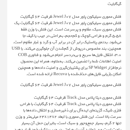
گیگابایت
فلش مموری سیلیکون پاور مدل Jewel J07 ظرفیت 64 گیگابایت
فلش مموری سیلیکون پاور مدل Jewel J07 ظرفیت 64 گیگابایت یک
فلش مموری سبک، مقاوم و پرسرعت است. این فلش با وزن فقط
5.58 گرم و طراحی کوچک و کم‌حجم، به‌راحتی در جیب یا کیف جا
می‌شود. بدنه‌ی پلاستیک رابر آن در برابر آب و گرد و غبار مقاوم است.
همچنین، بند مخصوص درپوش از گم‌شدن آن جلوگیری می‌کند. با USB
3.0، انتقال فایل‌ها سریع و بی‌دردسر انجام می‌شود و فناوری COB
امنیت اطلاعات شما را تضمین می‌کند. به‌علاوه، همراه این محصول
نرم‌افزار SP Widget برای پشتیبان‌گیری و امنیت داده‌ها و همچنین
امکان بازیابی فایل‌های حذف‌شده با Recuva ارائه شده است.
فلش مموری سیلیکون پاور مدل Jewel J07 ظرفیت 64 گیگابایت
فلش مموری دیتا پلاس مدل Track ظرفیت 64 گیگابایت
فلش مموری دیتا پلاس مدل Track ظرفیت 64 گیگابایت با طراحی
فلزی شیک، گزینه‌ای ایده‌آل برای ذخیره‌سازی و انتقال داده‌ها با
سرعت بالا است. این فلش مموری با ابعاد 24x14x2 میلی‌متر و وزن
تنها 2 گرم، بسیار جمع‌وجور و سبک است، بنابراین حمل آن بسیار
راحت است و می‌توانید آن را به‌راحتی در جیب یا کیف خود قرار دهید.