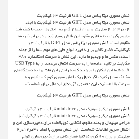
فلش مموری دیتا پلاس مدل GIFT ظرفیت 64 گیگابایت
فلش مموری دیتا پلاس مدل GIFT ظرفیت 64 گیگابایت با ابعاد
۲۴در۱۴در۲ میلی‌متر و وزن فقط ۲ گرم به راحتی در جیب یا کیف شما
جای می‌گیرد. بدنه فلزی مقاوم این فلش بسیار زیبا و در برابر ضربه‌ها
مقاوم است. فلش مموری دیتا پلاس مدل GIFT با ظرفیت ۶۴
گیگابایت، فضای کافی برای ذخیره انواع فایل‌های مهم شما را از جمله
اسناد، عکس‌ها و ویدیوها دارد. این فلش با سرعت استاندارد ۴۸۰
مگابایت بر ثانیه، داده‌ها را به سرعت انتقال می‌دهد. رابط USB Type
A به شما این امکان را می‌دهد که به راحتی این فلش را به دستگاه‌های
مختلف متصل کنید. اگر دنبال یک فلش مموری کوچک، مقاوم و با
سرعت بالا هستید، این محصول گزینه‌ای ایده‌آل برای شماست.
فلش مموری دیتا پلاس مدل GIFT ظرفیت 64 گیگابایت
فلش مموری میکروسونیک مدل mini drive ظرفیت 64 گیگابایت
فلش مموری میکروسونیک مدل mini drive ظرفیت 64 گیگابایت با
طراحی مینیمال و بدنه مقاوم، انتخابی فوق‌العاده برای ذخیره‌سازی امن و
انتقال سریع اطلاعات شماست. این فلش مموری با ابعاد ۴۰در۱۲در۲
میلی‌متر و وزن ۶۰ گرم، نه تنها فضای کافی برای ذخیره‌سازی انواع