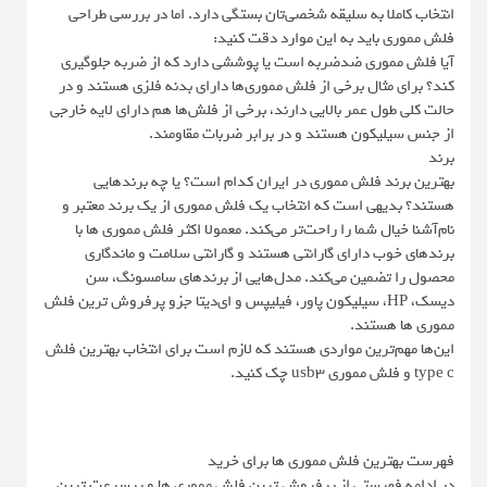
انتخاب کاملا به سلیقه شخصی‌تان بستگی دارد. اما در بررسی طراحی
فلش مموری باید به این موارد دقت کنید:
آیا فلش مموری ضدضربه است یا پوششی دارد که از ضربه جلوگیری
کند؟ برای مثال برخی از فلش مموری‌ها دارای بدنه فلزی هستند و در
حالت کلی طول عمر بالایی دارند، برخی از فلش‌ها هم دارای لایه خارجی
از جنس سیلیکون هستند و در برابر ضربات مقاومند.
برند
بهترین برند فلش مموری در ایران کدام است؟ یا چه برندهایی
هستند؟ بدیهی است که انتخاب یک فلش مموری از یک برند معتبر و
نام‌آشنا خیال شما را راحت‌تر می‌کند. معمولا اکثر فلش مموری ها با
برندهای خوب دارای گارانتی هستند و گارانتی سلامت و ماندگاری
محصول را تضمین می‌کند. مدل‌هایی از برندهای سامسونگ، سن
دیسک، HP، سیلیکون پاور، فیلیپس و ای‌دیتا جزو پرفروش ترین فلش
مموری ها هستند.
این‌ها مهم‌ترین مواردی هستند که لازم است برای انتخاب بهترین فلش
type c و فلش مموری usb3 چک کنید.
فهرست بهترین فلش مموری ها برای خرید
در ادامه فهرستی از پرفروش ترین فلش مموری ها و پرسرعت ترین