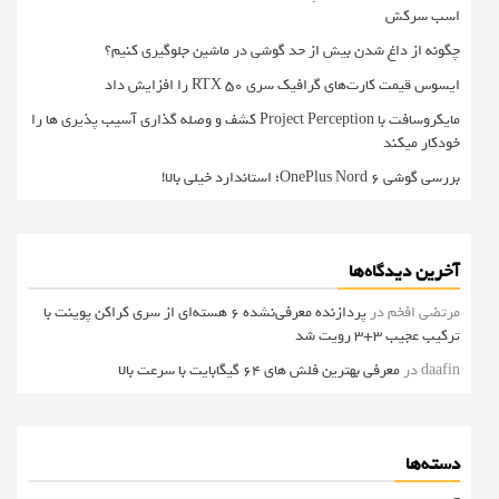
اسب سرکش
چگونه از داغ شدن بیش از حد گوشی در ماشین جلوگیری کنیم؟
ایسوس قیمت کارت‌های گرافیک سری RTX 50 را افزایش داد
مایکروسافت با Project Perception کشف و وصله گذاری آسیب پذیری ها را
خودکار میکند
بررسی گوشی OnePlus Nord 6؛ استاندارد خیلی بالا!
آخرین دیدگاه‌ها
مرتضی افخم
در
پردازنده معرفی‌نشده 6 هسته‌ای از سری کراکن پوینت با
ترکیب عجیب 3+3 رویت شد
daafin
در
معرفی بهترین فلش های 64 گیگابایت با سرعت بالا
دسته‌ها