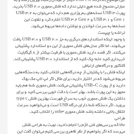
عبارتی منسوخ شده هیچ دلیلی ندارد که فلش مموری USB 2.0 بخرید.
پورت USB 3 نسخه‌های به‌روزتری هم دارد که می‌توان به USB 3.2
Gen 1 و USB 3.1 و USB 3.2 Gen 2 اشاره کرد و تفاوت این
نسخه‌ها به سرعت خواندن و نوشتن داده‌ها مربوط می‌شود.
تراشه یا چیپست
با وجود اینکه استانداردهای دیگری به جز USB 2.0 و USB 3.0 یافت
می‌شوند، اما اکثر مدل‌های فلش مموری از این دو استاندارد پشتیبانی
می‌کنند. اگر قصد دارید فلش مموری با ظرفیت بیشتر از 8 گیگابایت
خریداری کنید حتما چک کنید که از استاندارد USB 3.0 پشتیبانی کند.
کانکتور و درگاه‌های ارتباطی
اینکه فلش را با پشتیانی از چه درگاه‌هایی انتخاب کنید به دستگاه‌هایی
مربوط می‌شود که در اختیار دارید، برای مثال اگر لپ تاپ مک بوک
دارید و از پورت USB-C پشتیبانی می‌کند، فلش مموری شما هم باید
مجهز به این پورت باشد. بهتر است با دقت خوبی بررسی کنید و برای
داشتن یک فلش مموری خوب به سراغ فهرست بهترین فلش type c
بروید. اگر دستگاه شما دارای درگاه USB است و می‌خواهید سرعت
انتقال بالایی داشته باشد فلش مموری usb3 را انتخاب کنید.
طراحی
حالا که بررسی‌های فنی لازم را انجام دادید، نوبت به طراحی فلش
می‌رسد که اگر بخواهیم از نظر ظاهری بررسی کنیم می‌توان گفت این