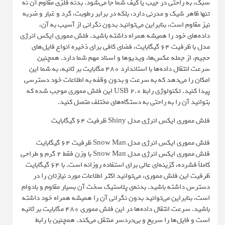
سبک، به راحتی در جیب یا کیف شما جا می‌شود. بدنه فلزی مقاوم آن نه
تنها ظاهر شیک و مدرنی دارد، بلکه در برابر رطوبت، گرد و غبار و ضربه
نیز مقاوم است، بنابراین می‌توانید بدون نگرانی از آسیب به آن،
داده‌های خود را همیشه همراه داشته باشید. فلش مموری ایکس انرژی
مدل با ظرفیت ۶۴ گیگابایت، فضای کافی برای ذخیره انواع فایل‌های
حجیم، از جمله عکس‌ها، ویدیوها و اسناد مهم شما دارد. همچنین
سرعت انتقال داده‌ها با استاندارد ۴۸۰ مگابایت بر ثانیه، به شما این
امکان را می‌دهد که به سرعت و بدون وقفه به اطلاعات خود دسترسی
پیدا کنید. تکنولوژی رابط USB 2.0 این فلش مموری موجب شده که
بتوانید آن را به راحتی به دستگاه‌های مختلف متصل کنید.
فلش مموری ایکس انرژی مدل Shiny ظرفیت 64 گیگابایت
فلش مموری ایکس انرژی مدل Snow Man ظرفیت 64 گیگابایت
فلش مموری ایکس انرژی مدل Snow Man با وزن فقط 2 گرم و طراحی
کاملاً فشرده، گزینه‌ای عالی برای استفاده روزانه است. با 64 گیگابایت
ظرفیت این فلش مموری، می‌توانید اکثر اطلاعات مورد نیازتان را در
دسترس داشته باشید. بدنه‌ی پلاستیک سخت آن بسیار مقاوم و بادوام
است، بنابراین می‌توانید بدون نگرانی آن را همیشه همراه خود داشته
باشید. سرعت انتقال داده‌ها در این فلش مموری 480 مگابایت بر ثانیه
است و فایل‌ها را سریع و بی‌دردسر منتقل می‌کند. همچنین با رابط