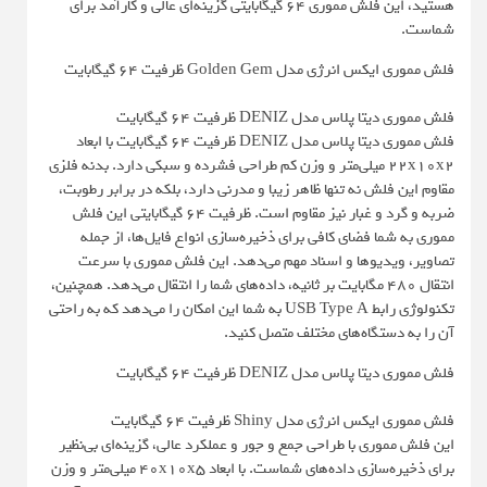
هستید، این فلش مموری ۶۴ گیگابایتی گزینه‌ای عالی و کارآمد برای
شماست.
فلش مموری ایکس انرژی مدل Golden Gem ظرفیت 64 گیگابایت
فلش مموری دیتا پلاس مدل DENIZ ظرفیت 64 گیگابایت
فلش مموری دیتا پلاس مدل DENIZ ظرفیت 64 گیگابایت با ابعاد
۲۲x۱۰x۲ میلی‌متر و وزن کم طراحی فشرده و سبکی دارد. بدنه فلزی
مقاوم این فلش نه تنها ظاهر زیبا و مدرنی دارد، بلکه در برابر رطوبت،
ضربه و گرد و غبار نیز مقاوم است. ظرفیت ۶۴ گیگابایتی این فلش
مموری به شما فضای کافی برای ذخیره‌سازی انواع فایل‌ها، از جمله
تصاویر، ویدیوها و اسناد مهم می‌دهد. این فلش مموری با سرعت
انتقال ۴۸۰ مگابایت بر ثانیه، داده‌های شما را انتقال می‌دهد. همچنین،
تکنولوژی رابط USB Type A به شما این امکان را می‌دهد که به راحتی
آن را به دستگاه‌های مختلف متصل کنید.
فلش مموری دیتا پلاس مدل DENIZ ظرفیت 64 گیگابایت
فلش مموری ایکس انرژی مدل Shiny ظرفیت 64 گیگابایت
این فلش مموری با طراحی جمع و جور و عملکرد عالی، گزینه‌ای بی‌نظیر
برای ذخیره‌سازی داده‌های شماست. با ابعاد ۴۰x۱۰x۵ میلی‌متر و وزن