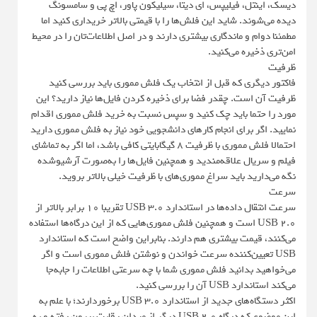
دیسک، اینتل، فیلیپس، ای‌ دیتا، سیلیکون پاور،‌ اچ پی و سامسونگ
دیده می‌شوند. شاید این فلش‌ها را با قیمتی بالاتر خریداری کنید اما
مطمئنا دوام و ماندگاری بیشتری دارند و در اصل اطلاعات‌تان را در محیط
امن‌تری ذخیره می‌کنید.
ظرفیت
فاکتور دیگری که قبل از انتخاب یک فلش مموری باید بررسی کنید
ظرفیت آن است. چقدر فضا برای ذخیره کردن فایل‌ها نیاز دارید؟ این
مورد را حتما باید چک کنید و سپس نسبت به خرید فلش مموری اقدام
نمایید. اگر برای انجام کارهای دانشجویی خود نیاز به فلش مموری دارید
احتمالا فلش مموری با ظرفیت ۸ گیگابایتی کافی باشد، اما اگر به تماشای
فیلم و سریال علاقه‌مندید و همچنین فایل‌ها را به‌صورت آرشیوشده
نگه می‌دارید باید سراغ مموری‌های با ظرفیت خیلی بالاتر بروید.
سرعت
سرعت انتقال داده‌ها در استاندارد USB 3.0 تقریبا ۱۰ برابر بالاتر از
USB 2.0 است و همچنین فلش مموری‌هایی که از این درگاه‌ها استفاده
می‌کنند، قیمت بیشتری هم دارند. بنابراین واضح است که استاندارد
USB تعیین‌کننده سرعت خواندن و نوشتن فلش مموری است و اگر
می‌خواهید بدانید فلش مموری شما با چه سرعتی اطلاعات را جابه‌جا
می‌کند استاندارد USB آن را بررسی کنید.
اکثر دستگاه‌های جدید از استاندارد USB 3.0 برخوردارند؛ با علم به
این موضوع که درگاه USB 2.0 دیگر از میدان رقابت بیرون رفته و به