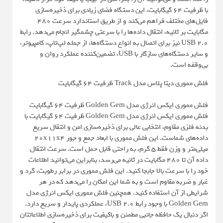
با ظرفیت 64 گیگابایت، این دستگاه فضای زیادی برای ذخیره‌سازی
فایل‌های مختلف فراهم می‌کند و از طریق استاندارد سرعت 480
مگابایت بر ثانیه، انتقال داده‌ها را با سرعتی چشمگیر انجام می‌دهد. رابط
USB 2.0 نیز برای اتصال به انواع دستگاه‌ها، از جمله لپ‌تاپ، کامپیوتر،
و سایر دستگاه‌های سازگار با USB، تضمین‌کننده عملکرد روان و
بی‌وقفه است.
فلش مموری دیتا پلاس مدل Track ظرفیت 64 گیگابایت
فلش مموری ایکس انرژی مدل Golden Gem ظرفیت 64 گیگابایت
فلش مموری ایکس انرژی مدل Golden Gem ظرفیت 64 گیگابایت با
بدنه فلزی مقاوم، انتخابی عالی برای ذخیره‌سازی امن و انتقال سریع
داده‌های شماست. این فلش مموری با ابعاد جمع و جور ۲۰x۱۱x۴
میلی‌متر و وزن فقط ۵ گرم، به راحتی قابل حمل است. سرعت انتقال
داده آن تا ۴۸۰ مگابایت در ثانیه می‌رسد، بنابراین می‌توانید اطلاعات
خود را با سرعت بالا جابجا کنید. این فلش مموری در برابر رطوبت، گرد و
غبار و ضربه مقاوم است و به شما این امکان را می‌دهد که در هر
شرایطی از آن استفاده کنید. همچنین فلش مموری ایکس انرژی مدل
Golden Gem با وجود رابط USB 2.0، عملکردی پایدار و سریع دارد.
اگر دنبال یک حافظه جانبی مطمئن و باکیفیت برای ذخیره‌سازی اطلاعاتتان