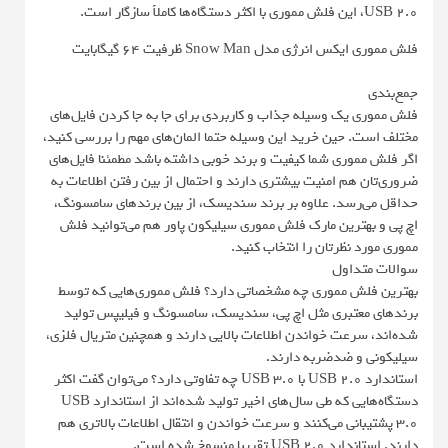
USB 2.0، این فلش مموری با اکثر دستگاه‌ها کاملاً سازگار است.
فلش مموری ایکس انرژی مدل Snow Man ظرفیت 64 گیگابایت
جمع‌بندی
فلش مموری یک وسیله جذاب و کاربردی برای جا به جا کردن فایل‌های
مختلف است. حین خرید این وسیله حتما المان‌های مهم را بررسی کنید،
اگر فلش مموری شما کیفیت و برند خوبی داشته باشد مطمئنا فایل‌های
ضروری‌تان هم امنیت بیشتری دارند و احتمال از بین رفتن اطلاعات‌ به
حداقل می‌رسد. علاوه بر برند سندیسک، از بین برندهای سامسونگ،
اچ پی و بهترین مارک فلش مموری سیلیکون پاور هم می‌توانید فلش
مموری مورد نظرتان را انتخاب کنید.
سوالات متداول
بهترین فلش مموری چه مشخصاتی دارد؟ فلش‌ مموری‌هایی که توسط
برندهای معتبری مثل اچ پی، سندیسک، سامسونگ و فیلیپس تولید
شده‌اند، سرعت خواندن اطلاعات بالایی دارند و همچنین متریال فلزی،
سیلیکونی و ضدضربه دارند.
استاندارد USB 2.0 با USB 3.0 چه تفاوتی دارد؟ می‌توان گفت اکثر
دستگاه‌هایی که طی سال‌های اخیر تولید شده‌اند از استاندارد USB
3.0 پشتیبانی می‌کنند و سرعت خواندن و انتقال اطلاعات بالاتری هم
دارند. استاندارد USB 2.0 تقریبا منسوخ شده است.